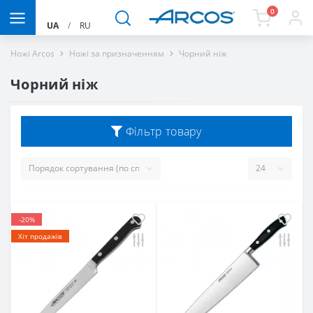
0
UA
/
RU
Ножі Arcos
Ножі за призначенням
Чорний ніж
Чорний ніж
Фільтр товару
-20%
Хіт продажів