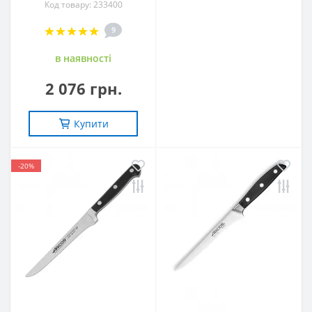
Код товару: 233400
9
в наявностi
2 076 грн.
Купити
-20%