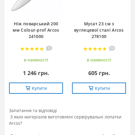
Ніж поварський 200
Мусат 23 см з
мм Сolour-prof Arcos
вуглецевої сталі Arcos
241000
278100
5
13
в наявностi
в наявностi
1 246 грн.
605 грн.
Купити
Купити
Запитання та вiдповiдi
З яких матеріалів виготовлені сервірувальні лопатки
Arcos?