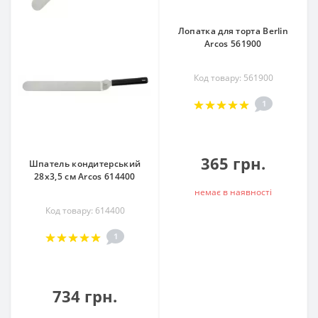
Лопатка для торта Berlin
Arcos 561900
Код товару: 561900
1
365 грн.
Шпатель кондитерський
28х3,5 см Arcos 614400
немає в наявностi
Код товару: 614400
1
734 грн.