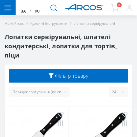
0
UA
/
RU
Ножі Arcos
Кухонні інструменти
Лопатки сервірувальні
Лопатки сервірувальні, шпателі
кондитерські, лопатки для тортів,
піци
Фільтр товару