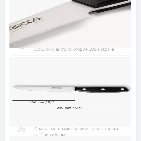
Купити
Офіційний дистриб'ютор
Офіційний дистриб'ютор ARCOS в Україні
Швидка доставка
Доставка протягом 1-3 днів по Україні
Гарантія якості
10 років гарантія на ножі
Купуй в кредит
Оплата частинами або миттєва розстрочка
від ПриватБанку