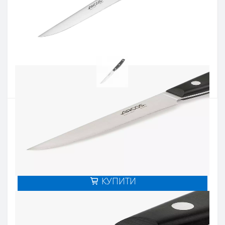
Артикул:
195500
Наявність:
Є в наявності
Кількість:
Цiна 933 грн.
-
+
КУПИТИ
Купити в один клік
Введіть номер телефону і ми передзвонимо