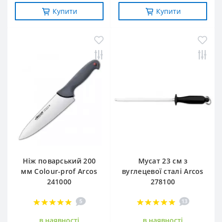
Купити
Купити
Ніж поварський 200
Мусат 23 см з
мм Сolour-prof Arcos
вуглецевої сталі Arcos
241000
278100
5
13
в наявностi
в наявностi