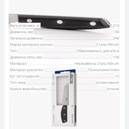
Основні характеристики
Всі характеристики
Вага упаковки, кг:
0,214
Довжина, мм:
130
Загальна довжина:
240
Марка матеріалу клинка:
Сталь Nitrum
Тип:
Обвалювальні, для м’яса
Довжина леза, мм:
130
Матеріал:
Нержавіюча сталь Nitrum
Матеріал рукоятки:
Поліоксиметилен
Кут заточування:
15
Тип леза:
Штамповане
Країна виробництва:
Іспанія
Покращте процес обробки м'яса за допомогою
спеціалізованого інструменту
Ключ до ефективної обробки м'яса полягає у
використанні інструменту, який забезпечує точність у