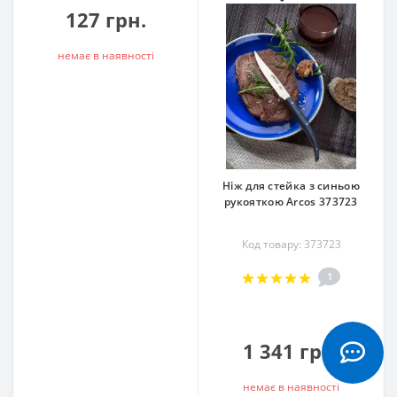
127 грн.
немає в наявностi
Ніж для стейка з синьою
рукояткою Arcos 373723
Код товару: 373723
1
1 341 грн.
немає в наявностi