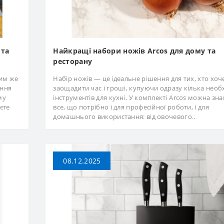
 та
Найкращі набори ножів Arcos для дому та
ресторану
ким же
Набір ножів — це ідеальне рішення для тих, хто хоч
ання
заощадити час і гроші, купуючи одразу кілька необ
му
інструментів для кухні. У комплекті Arcos можна зн
єте
все, що потрібно і для професійної роботи, і для
домашнього використання: від овочевого..
08.12.2025