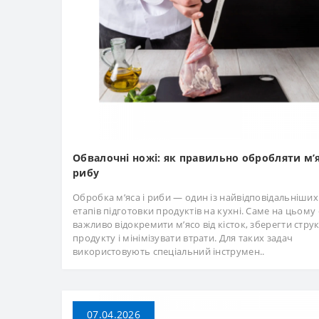
Обвалочні ножі: як правильно обробляти м’я
рибу
Обробка м’яса і риби — один із найвідповідальніших
етапів підготовки продуктів на кухні. Саме на цьому 
важливо відокремити м’ясо від кісток, зберегти стру
продукту і мінімізувати втрати. Для таких задач
використовують спеціальний інструмен..
07.04.2026