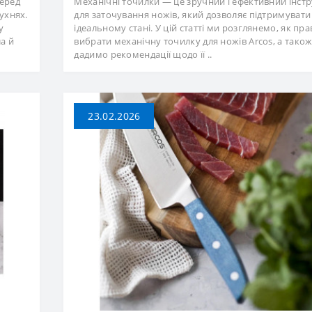
серед
Механічні точилки — це зручний і ефективний інст
ухнях.
для заточування ножів, який дозволяє підтримувати 
у
ідеальному стані. У цій статті ми розглянемо, як пр
а й
вибрати механічну точилку для ножів Arcos, а тако
дадимо рекомендації щодо її ..
23.02.2026