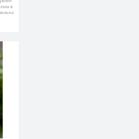
румент
леза в
авильно
ж