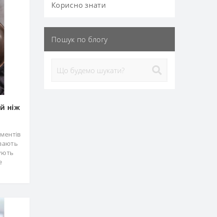
Корисно знати
Пошук по блогу
ий ніж
ментів
ізають
тують
е