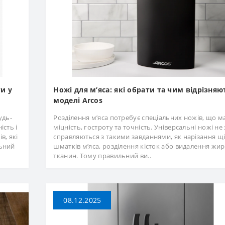
ти у
Ножі для м’яса: які обрати та чим відрізняю
моделі Arcos
удь-
Розділення м’яса потребує спеціальних ножів, що 
ість і
міцність, гостроту та точність. Універсальні ножі не
в, які
справляються з такими завданнями, як нарізання щ
льний
шматків м’яса, розділення кісток або видалення жи
тканин. Тому правильний ви..
08.12.2025