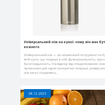
Універсальний ніж на кухні: чому він має бу
кожного
Універсальний ніж — це незамінний інструмент на б
якій кухні, що поєднує в собі функціональність, зручн
багатозадачність. На відміну від спеціалізованих ножі
призначені для однієї конкретної операції, універса
ніж легко справляєть..
08.12.2025