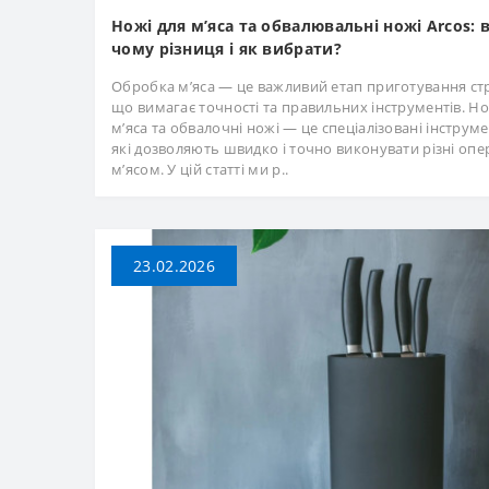
Ножі для м’яса та обвалювальні ножі Arcos: 
чому різниця і як вибрати?
Обробка м’яса — це важливий етап приготування ст
що вимагає точності та правильних інструментів. Но
м’яса та обвалочні ножі — це спеціалізовані інструме
які дозволяють швидко і точно виконувати різні опер
м’ясом. У цій статті ми р..
23.02.2026