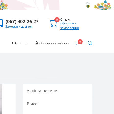
0 грн.
0
(067) 402-26-27
Оформити
Замовити дзвінок
замовлення
0
/
UA
RU
Особистий кабінет
Акції та новини
Вiдео