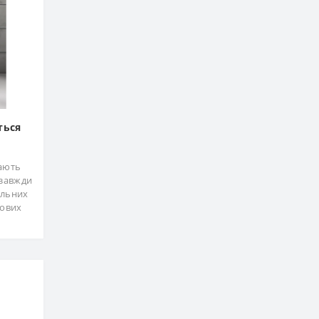
ться
мають
 завжди
ільних
рових