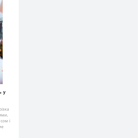
ь у
різка
ими,
сом і
ме