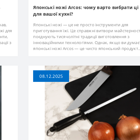
в
Японські ножі Arcos: чому варто вибрати ці
для вашої кухні?
рав,
Японські ножі — це не просто інструменти для
жі для
приготування їжі. Це справжні витвори майстерності
нти,
поєднують тисячолітні традиції виготовлення з
ації з
інноваційними технологіями. Однак, якщо ви думає
японські ножі Arcos — це чисто японський продукт.
08.12.2025