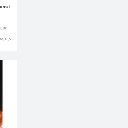
 ножі
, які
те, що
.