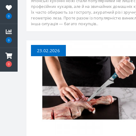
Японські кухонні ножі стали популярними не лише 
професійних кухарів, але й на звичайних домашніх к
Їх часто обирають за гостроту, акуратний різ і зручн
0
геометрію леза. Проте разом із популярністю виникл
інша ситуація — багато покупців..
0
23.02.2026
0