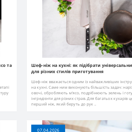
со та
Шеф-ніж на кухні: як підібрати універсальн
для різних стилів приготування
Шеф-ніж вважається одним із найважливіших інстру
етапі
на кухні. Саме ним виконують більшість задач: нар
ктуру
овочі, обробляють м’ясо, подрібнюють зелень і го
інгредієнти для різних страв. Для багатьох кухарів ц
перший ніж, який беруть до рук ..
07.04.2026