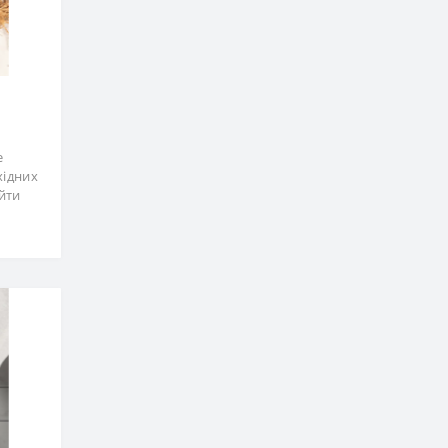
е
хідних
айти