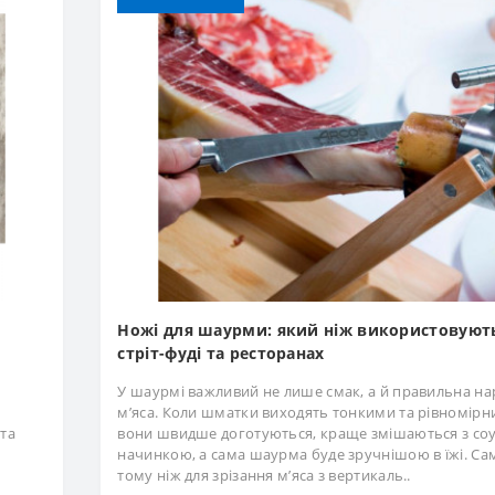
Ножі для шаурми: який ніж використовуют
стріт-фуді та ресторанах
У шаурмі важливий не лише смак, а й правильна на
м’яса. Коли шматки виходять тонкими та рівномірн
 та
вони швидше доготуються, краще змішаються з соу
начинкою, а сама шаурма буде зручнішою в їжі. Са
тому ніж для зрізання м’яса з вертикаль..