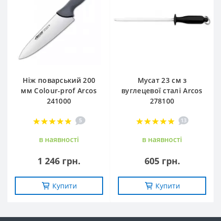
Ніж поварський 200
Мусат 23 см з
мм Сolour-prof Arcos
вуглецевої сталі Arcos
241000
278100
5
13
в наявностi
в наявностi
1 246 грн.
605 грн.
Купити
Купити