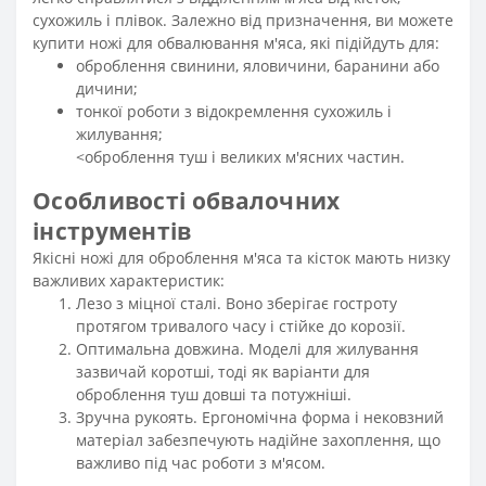
сухожиль і плівок. Залежно від призначення, ви можете
купити ножі для обвалювання м'яса, які підійдуть для:
оброблення свинини, яловичини, баранини або
дичини;
тонкої роботи з відокремлення сухожиль і
жилування;
<оброблення туш і великих м'ясних частин.
Особливості обвалочних
інструментів
Якісні ножі для оброблення м'яса та кісток мають низку
важливих характеристик:
Лезо з міцної сталі. Воно зберігає гостроту
протягом тривалого часу і стійке до корозії.
Оптимальна довжина. Моделі для жилування
зазвичай коротші, тоді як варіанти для
оброблення туш довші та потужніші.
Зручна рукоять. Ергономічна форма і нековзний
матеріал забезпечують надійне захоплення, що
важливо під час роботи з м'ясом.