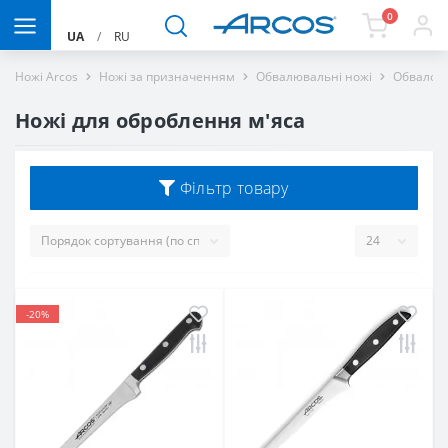
0
UA
/
RU
Ножі Arcos
Ножі за призначенням
Обвалювальні ножі
Обвалочн
Ножі для оброблення м'яса
Фільтр товару
-20%