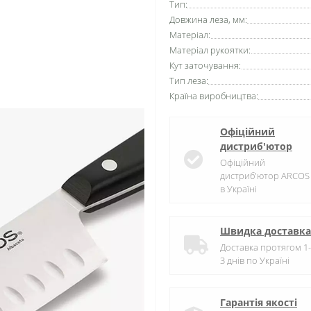
Тип:
Довжина леза, мм:
Матеріал:
Матеріал рукоятки:
Кут заточування:
Тип леза:
Країна виробництва:
Офіційний
дистриб'ютор
Офіційний
дистриб'ютор ARCOS
в Україні
Швидка доставка
Доставка протягом 1-
3 днів по Україні
Гарантія якості