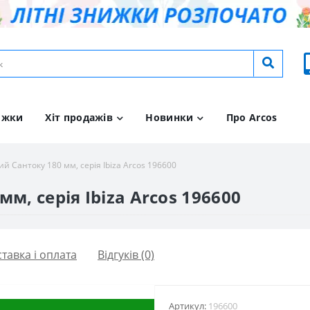
ижки
Хіт продажів
Новинки
Про Arcos
й Сантоку 180 мм, серія Ibiza Arcos 196600
м, серія Ibiza Arcos 196600
тавка і оплата
Відгуків (0)
Артикул:
196600