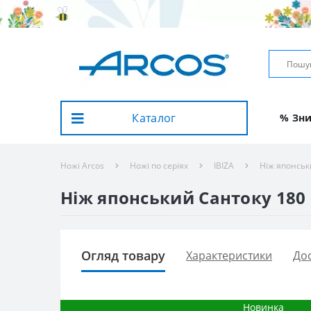
Каталог
% Зн
Ножі Arcos
Ножі по серіях
IBIZA
Ніж японськи
Ніж японський Сантоку 180 м
Огляд товару
Характеристики
Дос
Новинка