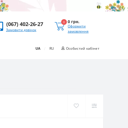
0 грн.
0
(067) 402-26-27
Оформити
Замовити дзвінок
замовлення
/
UA
RU
Особистий кабінет