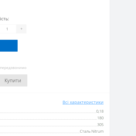
ість:
+
и передзвонимо
Купити
Всі характеристики
0,18
180
305
Сталь Nitrum