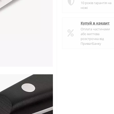
10 років гарантія на
ножі
Купуй в кредит
Оплата частинами
або миттєва
розстрочка від
ПриватБанку