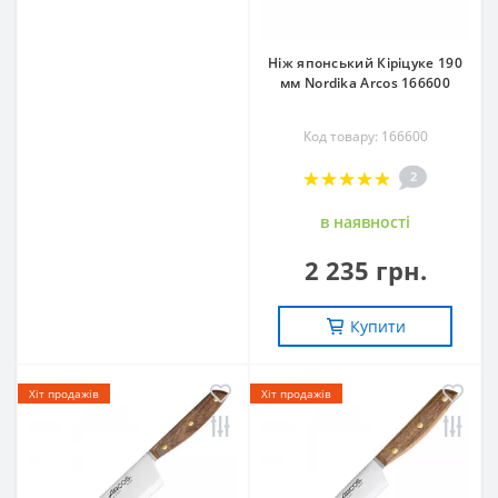
Ніж японський Кіріцуке 190
мм Nordika Arcos 166600
Код товару: 166600
2
в наявностi
2 235 грн.
Купити
Хіт продажів
Хіт продажів