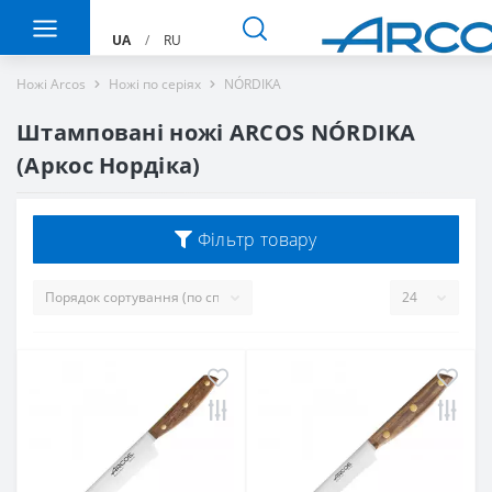
UA
/
RU
Ножі Arcos
Ножі по серіях
NÓRDIKA
Штамповані ножі ARCOS NÓRDIKA
(Аркос Нордіка)
Фільтр товару