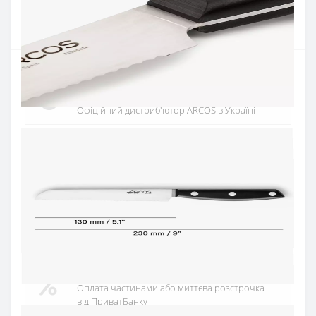
Купити
Офіційний дистриб'ютор
Офіційний дистриб'ютор ARCOS в Україні
Швидка доставка
Доставка протягом 1-3 днів по Україні
Гарантія якості
10 років гарантія на ножі
Купуй в кредит
Оплата частинами або миттєва розстрочка
від ПриватБанку