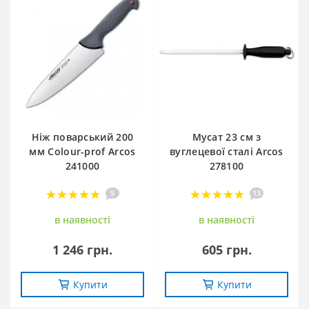
Ніж поварський 200
Мусат 23 см з
мм Сolour-prof Arcos
вуглецевої сталі Arcos
241000
278100
5
13
в наявностi
в наявностi
1 246 грн.
605 грн.
Купити
Купити