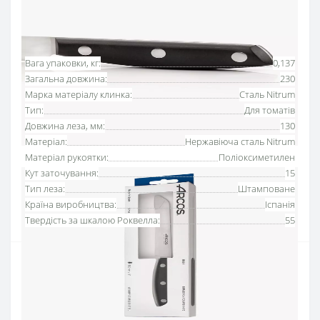
Основні характеристики
Всі характеристики
Вага упаковки, кг:
0,137
Загальна довжина:
230
Марка матеріалу клинка:
Сталь Nitrum
Тип:
Для томатів
Довжина леза, мм:
130
Матеріал:
Нержавіюча сталь Nitrum
Матеріал рукоятки:
Поліоксиметилен
Кут заточування:
15
Тип леза:
Штамповане
Країна виробництва:
Іспанія
Твердість за шкалою Роквелла:
55
Приготування ваших салатів та гарнірів починається з
поваги до соковитості продукту.
Ідеальні скибочки, що зберігають всю соковитість
Спеціальне мікрозубчасте лезо: Лезо довжиною 130 мм