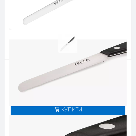
Артикул:
195100
Наявність:
Є в наявності
Кількість:
Цiна 1 126 грн.
-
+
КУПИТИ
Купити в один клік
Введіть номер телефону і ми передзвонимо