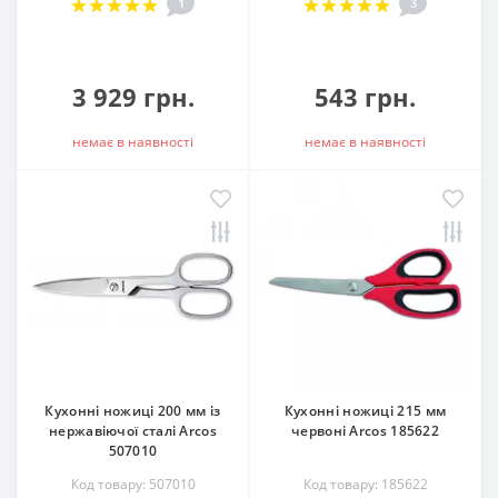
1
3
3 929 грн.
543 грн.
немає в наявностi
немає в наявностi
Кухонні ножиці 200 мм із
Кухонні ножиці 215 мм
нержавіючої сталі Arcos
червоні Arcos 185622
507010
Код товару: 507010
Код товару: 185622