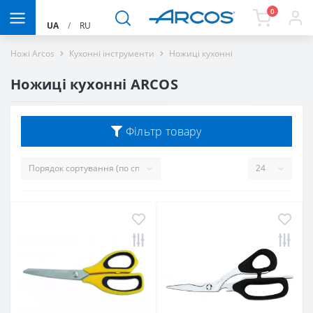
0
UA
/
RU
Ножі Arcos
Кухонні інструменти
Ножиці кухонні
Ножиці кухонні ARCOS
Фільтр товару