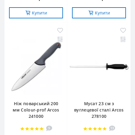
Купити
Купити
Ніж поварський 200
Мусат 23 см з
мм Сolour-prof Arcos
вуглецевої сталі Arcos
241000
278100
5
13