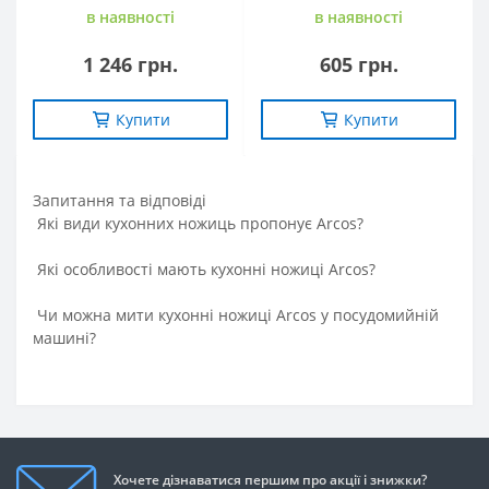
в наявностi
в наявностi
1 246 грн.
605 грн.
Купити
Купити
Запитання та вiдповiдi
Які види кухонних ножиць пропонує Arcos?
Які особливості мають кухонні ножиці Arcos?
Чи можна мити кухонні ножиці Arcos у посудомийній
машині?
Хочете дізнаватися першим про акції і знижки?