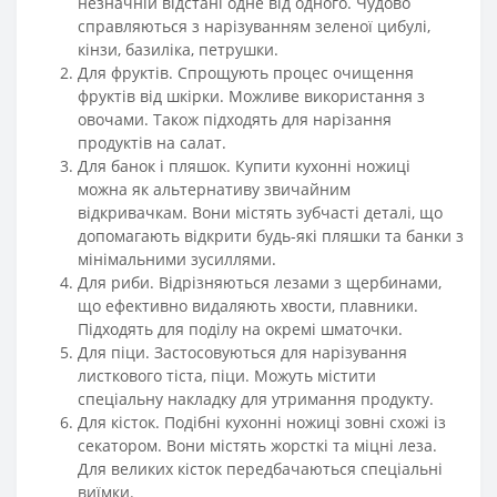
незначній відстані одне від одного. Чудово
справляються з нарізуванням зеленої цибулі,
кінзи, базиліка, петрушки.
Для фруктів. Спрощують процес очищення
фруктів від шкірки. Можливе використання з
овочами. Також підходять для нарізання
продуктів на салат.
Для банок і пляшок. Купити кухонні ножиці
можна як альтернативу звичайним
відкривачкам. Вони містять зубчасті деталі, що
допомагають відкрити будь-які пляшки та банки з
мінімальними зусиллями.
Для риби. Відрізняються лезами з щербинами,
що ефективно видаляють хвости, плавники.
Підходять для поділу на окремі шматочки.
Для піци. Застосовуються для нарізування
листкового тіста, піци. Можуть містити
спеціальну накладку для утримання продукту.
Для кісток. Подібні кухонні ножиці зовні схожі із
секатором. Вони містять жорсткі та міцні леза.
Для великих кісток передбачаються спеціальні
виїмки.