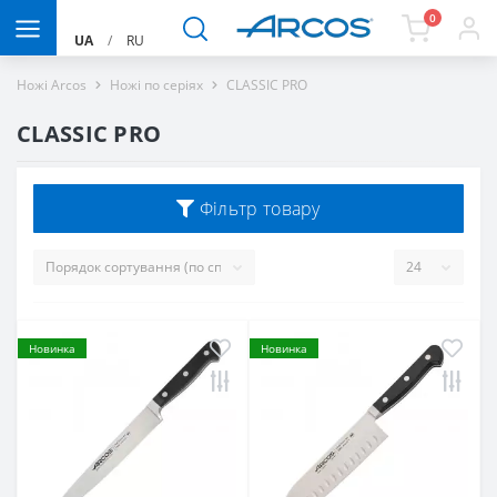
0
UA
/
RU
Ножі Arcos
Ножі по серіях
CLASSIC PRO
CLASSIC PRO
Фільтр товару
Новинка
Новинка