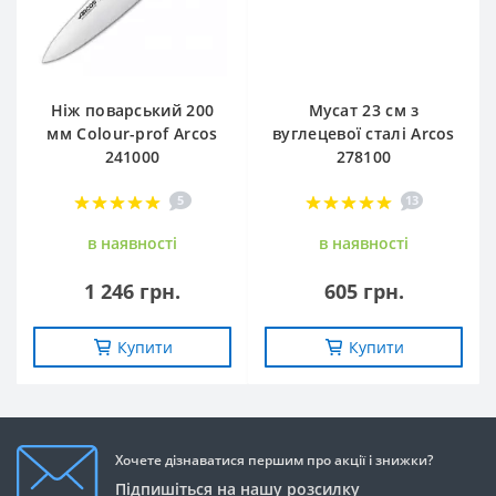
Ніж поварський 200
Мусат 23 см з
мм Сolour-prof Arcos
вуглецевої сталі Arcos
241000
278100
5
13
в наявностi
в наявностi
1 246 грн.
605 грн.
Купити
Купити
Хочете дізнаватися першим про акції і знижки?
Підпишіться на нашу розсилку