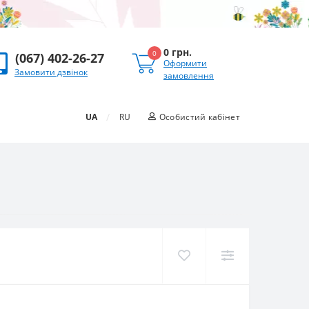
0 грн.
0
(067) 402-26-27
Оформити
Замовити дзвінок
замовлення
/
UA
RU
Особистий кабінет