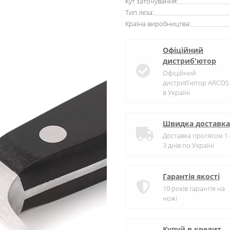
Кут заточування:
Тип леза:
Країна виробництва:
Офіційний
дистриб'ютор
Офіційний
дистриб'ютор ARCOS
в Україні
Швидка доставка
Доставка протягом 1-
3 днів по Україні
Гарантія якості
10 років гарантія на
ножі
Купуй в кредит