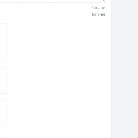
15
Коване
Іспанія