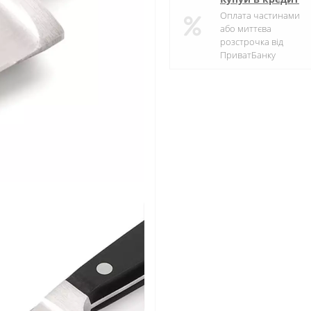
Оплата частинами
або миттєва
розстрочка від
ПриватБанку