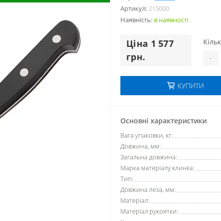
Артикул:
215000
Наявність:
в наявностi
Кільк
Цiна 1 577
грн.
-
КУПИТИ
Основні характеристики
Вага упаковки, кг:
Довжина, мм:
Загальна довжина:
Марка матеріалу клинка:
Тип:
Довжина леза, мм:
Матеріал:
Матеріал рукоятки: