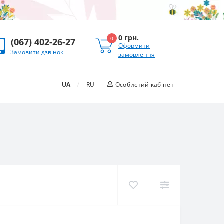
0 грн.
0
(067) 402-26-27
Оформити
Замовити дзвінок
замовлення
/
UA
RU
Особистий кабінет