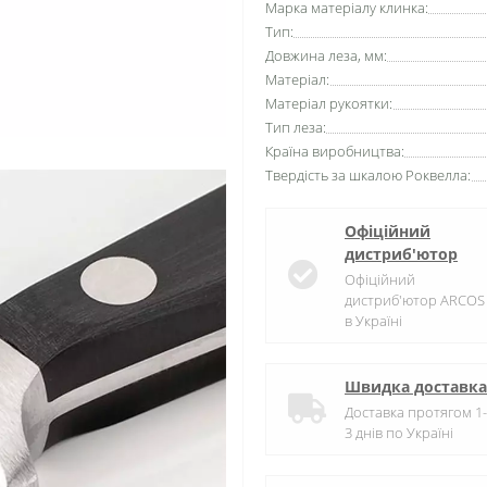
Марка матеріалу клинка:
Тип:
Довжина леза, мм:
Матеріал:
Матеріал рукоятки:
Тип леза:
Країна виробництва:
Твердість за шкалою Роквелла:
Офіційний
дистриб'ютор
Офіційний
дистриб'ютор ARCOS
в Україні
Швидка доставка
Доставка протягом 1-
3 днів по Україні