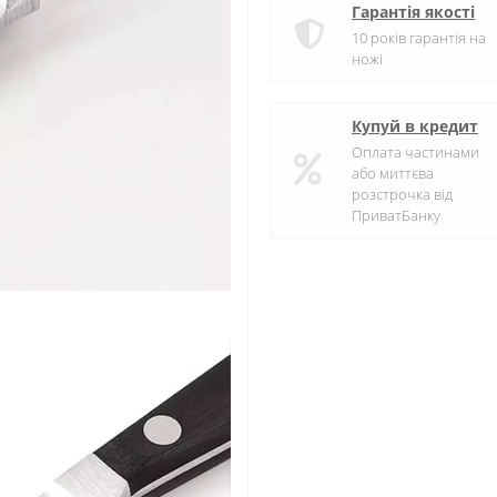
Гарантія якості
10 років гарантія на
ножі
Купуй в кредит
Оплата частинами
або миттєва
розстрочка від
ПриватБанку