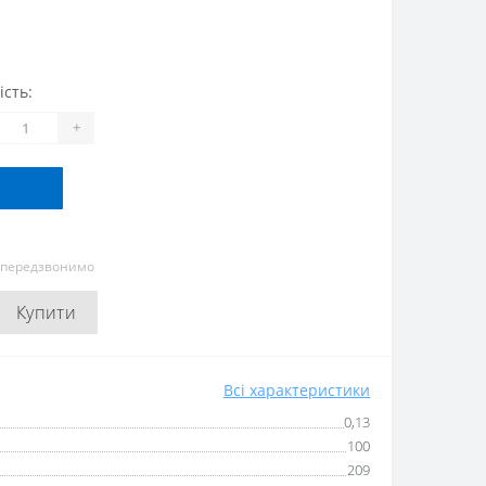
ість:
+
и передзвонимо
Купити
Всі характеристики
0,13
100
209