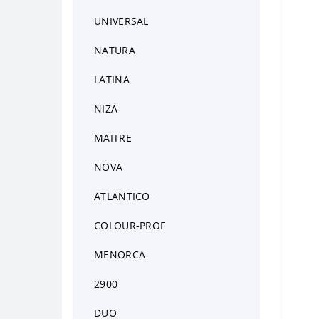
Ножі для риби
UNIVERSAL
Ножі для хліба
NATURA
Ножі кондитерські
LATINA
Ножі для сиру
NIZA
Ножі для томатів
MAITRE
Карбовочні ножі
NOVA
Ножі HACCP
ATLANTICO
COLOUR-PROF
MENORCA
2900
DUO