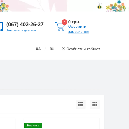
0 грн.
0
(067) 402-26-27
Оформити
Замовити дзвінок
замовлення
/
UA
RU
Особистий кабінет
Новинка