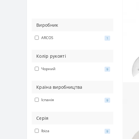
Виробник
ARCOS
1
Колір рукояті
Чорний
9
Країна виробництва
Іспанія
9
Серія
Ibiza
9