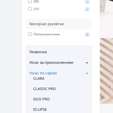
200
1
210
1
Матеріал рукоятки
Поліоксиметилен
9
Новинки
Ножі за призначенням
Кухонні ножі
Ножі по серіях
Шеф ножі
CLARA
Ножі для чищення овочів та
CLASSIC PRO
фруктів
Ніж для томатів
DUO PRO
Ножі для овочів та фруктів
Набір ножів для чистки овочів
ECLIPSE