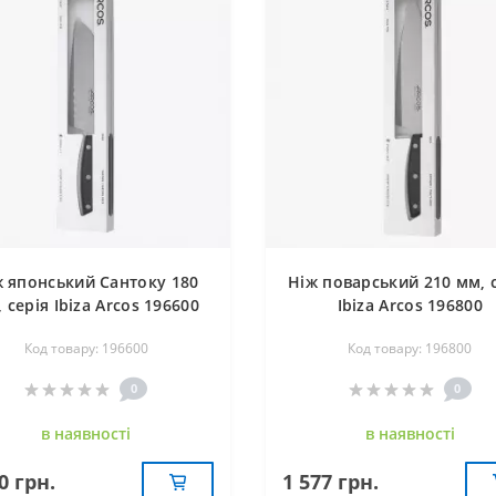
ж японський Сантоку 180
Ніж поварський 210 мм, 
 серія Ibiza Arcos 196600
Ibiza Arcos 196800
Код товару: 196600
Код товару: 196800
0
0
в наявностi
в наявностi
0 грн.
1 577 грн.