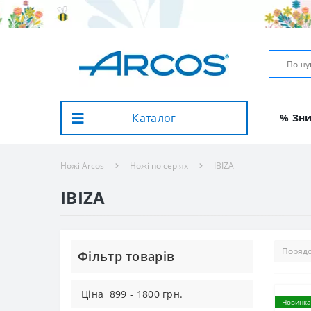
Каталог
% Зн
Ножі Arcos
Ножі по серіях
IBIZA
IBIZA
Фiльтр товарiв
Цiна
899
-
1800
грн.
Новинка