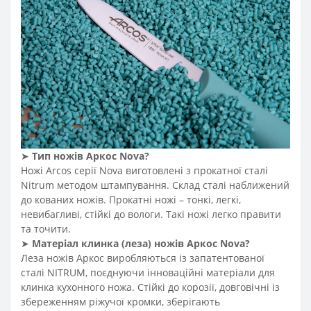
➤
Тип ножів Аркос Nova
?
Ножі Arcos серії Nova виготовлені з прокатної сталі
Nitrum методом штампування. Склад сталі наближений
до кованих ножів. Прокатні ножі – тонкі, легкі,
невибагливі, стійкі до вологи. Такі ножі легко правити
та точити.
➤
Матеріал клинка (леза) ножів Аркос
Nova
?
Леза ножів Аркос виробляються із запатентованої
сталі NITRUM, поєднуючи інноваційні матеріали для
клинка кухонного ножа. Стійкі до корозії, довговічні із
збереженням ріжучої кромки, зберігають