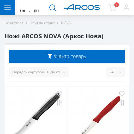
0
UA
/
RU
Ножі Arcos
Ножі по серіях
NOVA
Ножі ARCOS NOVA (Аркос Нова)
Фільтр товару