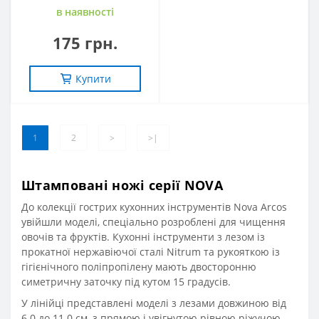
в наявностi
175 грн.
Купити
1
2
>
>|
Штамповані ножі серії NOVA
До колекції гострих кухонних інструментів Nova Arcos
увійшли моделі, спеціально розроблені для чищення
овочів та фруктів. Кухонні інструменти з лезом із
прокатної нержавіючої сталі Nitrum та рукояткою із
гігієнічного поліпропілену мають двосторонню
симетричну заточку під кутом 15 градусів.
У лінійці представлені моделі з лезами довжиною від
6.0 до 11.0 см, з прямою і увігнутою рівною ріжучою