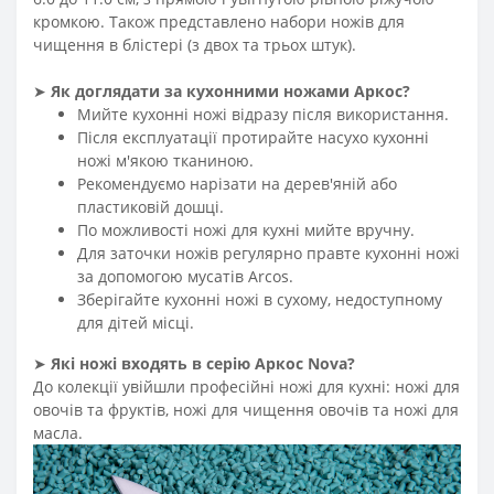
кромкою. Також представлено набори ножів для
чищення в блістері (з двох та трьох штук).
➤
Як доглядати за кухонними ножами Аркос?
Мийте кухонні ножі відразу після використання.
Після експлуатації протирайте насухо кухонні
ножі м'якою тканиною.
Рекомендуємо нарізати на дерев'яній або
пластиковій дошці.
По можливості ножі для кухні мийте вручну.
Для заточки ножів регулярно правте кухонні ножі
за допомогою мусатів Arcos.
Зберігайте кухонні ножі в сухому, недоступному
для дітей місці.
➤
Які ножі входять в серію Аркос
Nova
?
До колекції увійшли професійні ножі для кухні: ножі для
овочів та фруктів, ножі для чищення овочів та ножі для
масла.