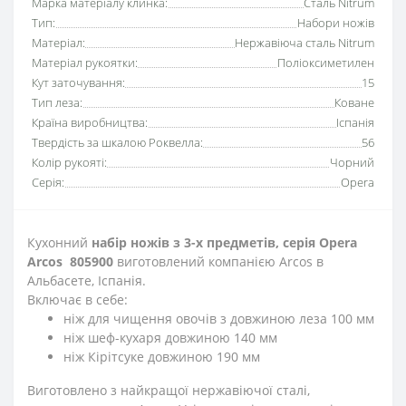
Марка матеріалу клинка:
Сталь Nitrum
Тип:
Набори ножів
Матеріал:
Нержавіюча сталь Nitrum
Матеріал рукоятки:
Поліоксиметилен
Кут заточування:
15
Тип леза:
Коване
Країна виробництва:
Іспанія
Твердість за шкалою Роквелла:
56
Колір рукояті:
Чорний
Серія:
Opera
Кухонний
набір ножів з 3-х предметів, серія Opera
Arcos 805900
виготовлений компанією Arcos в
Альбасете, Іспанія.
Включає в себе:
ніж для чищення овочів з довжиною леза 100 мм
ніж шеф-кухаря довжиною 140 мм
ніж Кірітсуке довжиною 190 мм
Виготовлено з найкращої нержавіючої сталі,