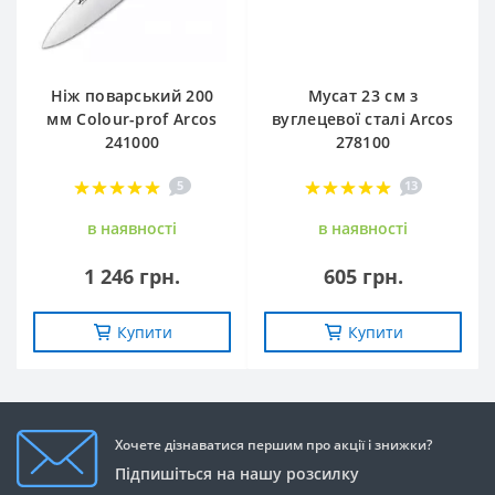
Ніж поварський 200
Мусат 23 см з
мм Сolour-prof Arcos
вуглецевої сталі Arcos
241000
278100
5
13
в наявностi
в наявностi
1 246 грн.
605 грн.
Купити
Купити
Хочете дізнаватися першим про акції і знижки?
Підпишіться на нашу розсилку