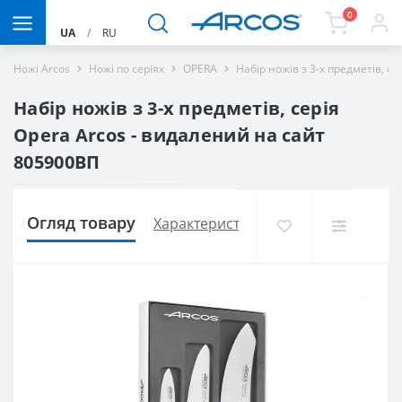
0
UA
/
RU
Ножі Arcos
Ножі по серіях
OPERA
Набір ножів з 3-х предметів, с
Набір ножів з 3-х предметів, серія
Opera Arcos - видалений на сайт
805900ВП
Огляд товару
Характеристики
Доставка і оплат