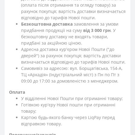
(оплата після отримання та огляду товару) за
рахунок покупця; вартість доставки визначається
відповідно до тарифів Нової пошти.
Безкоштовна доставка
замовлення за умови
придбання продукції на суму
від 3 000 грн
. У
безкоштовну доставку не входять товари,
придбані за акційною ціною.
Адресна доставка кур'єром Нової Пошти ("до
дверей") за рахунок покупця; вартість доставки
визначається відповідно до тарифів Нової пошти.
Самовивіз за адресою: вул. Борщагівська, 154-А,
ТЦ «Аркадія» (Індустріальний міст) з Пн по Пт з
09:00 до 17:00 за домовленістю з менеджером.
Оплата
У відділенні Нової Пошти при отриманні товару;
Готівкою кур'єру Нової пошти при отриманні
товару;
Картою будь-якого банку через LiqPay перед
відправкою товару.
Повернення/гарантія