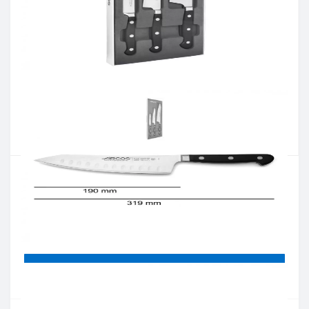
Артикул:
805900ВП
Наявність:
в наявностi
Кількість:
Цiна 5 527 грн.
-
+
КУПИТИ