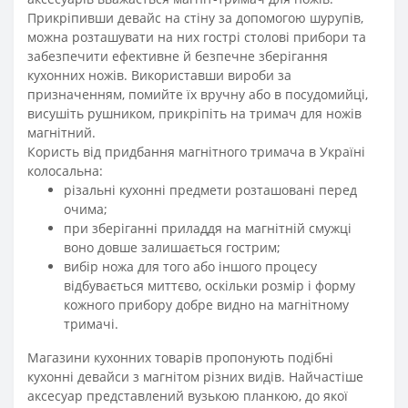
Прикріпивши девайс на стіну за допомогою шурупів,
можна розташувати на них гострі столові прибори та
забезпечити ефективне й безпечне зберігання
кухонних ножів
. Використавши вироби за
призначенням, помийте їх вручну або в посудомийці,
висушіть рушником, прикріпіть на тримач для ножів
магнітний.
Користь від придбання магнітного тримача в Україні
колосальна:
різальні кухонні предмети розташовані перед
очима;
при зберіганні приладдя на магнітній смужці
воно довше залишається гострим;
вибір ножа для того або іншого процесу
відбувається миттєво, оскільки розмір і форму
кожного прибору добре видно на магнітному
тримачі.
Магазини кухонних товарів пропонують подібні
кухонні девайси з магнітом різних видів. Найчастіше
аксесуар представлений вузькою планкою, до якої