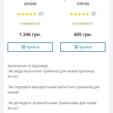
241000
278100
5
13
в наявностi
в наявностi
1 246 грн.
605 грн.
Купити
Купити
Запитання та вiдповiдi
Які види магнітних тримачів для ножів пропонує
Arcos?
Які переваги використання магнітних тримачів для
ножів?
Як доглядати за магнітними тримачами для ножів
Arcos?