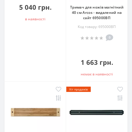
5 040 грн.
Тримач для ножів магнітний
40 см Arcos - видалений на
сайт 695000ВП
в наявностi
Код товару: 695000ВП
0
1 663 грн.
немає в наявностi
Хіт продажів