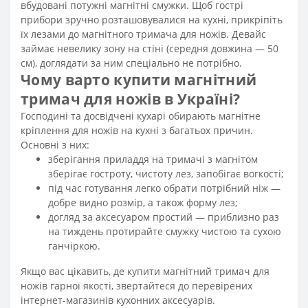
вбудовані потужні магнітні смужки. Щоб гострі
прибори зручно розташовувалися на кухні, прикріпіть
їх лезами до магнітного тримача для ножів. Девайс
займає невелику зону на стіні (середня довжина — 50
см), доглядати за ним спеціально не потрібно.
Чому варто купити магнітний
тримач для ножів в Україні?
Господині та досвідчені кухарі обирають магнітне
кріплення для ножів на кухні з багатьох причин.
Основні з них:
зберігання приладдя на тримачі з магнітом
зберігає гостроту, чистоту лез, запобігає вогкості;
під час готування легко обрати потрібний ніж —
добре видно розмір, а також форму лез;
догляд за аксесуаром простий — приблизно раз
на тиждень протирайте смужку чистою та сухою
ганчіркою.
Якщо вас цікавить, де купити магнітний тримач для
ножів гарної якості, звертайтеся до перевірених
інтернет-магазинів кухонних
аксесуарів
.