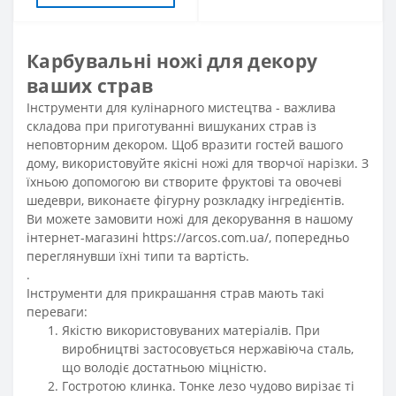
Карбувальні ножі для декору
ваших страв
Інструменти для кулінарного мистецтва
- важлива
складова при приготуванні вишуканих страв із
неповторним декором. Щоб вразити гостей вашого
дому, використовуйте якісні
ножі
для творчої нарізки. З
їхньою допомогою ви створите фруктові та овочеві
шедеври, виконаєте фігурну розкладку інгредієнтів.
Ви можете замовити ножі для декорування в нашому
інтернет-магазині
https://arcos.com.ua/
, попередньо
переглянувши їхні типи та вартість.
.
Інструменти для прикрашання страв мають такі
переваги:
Якістю використовуваних матеріалів. При
виробництві застосовується нержавіюча сталь,
що володіє достатньою міцністю.
Гостротою клинка. Тонке лезо чудово вирізає ті