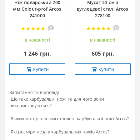
Ніж поварський 200
Мусат 23 см з
мм Сolour-prof Arcos
вуглецевої сталі Arcos
241000
278100
5
13
в наявностi
в наявностi
1 246 грн.
605 грн.
Купити
Купити
Запитання та вiдповiдi
Що таке карбувальні ножі та для чого вони
використовуються?
З яких матеріалів виготовлені карбувальні ножі Arcos?
Які розміри леза у карбувальних ножів Arcos?