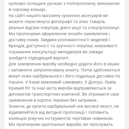
кулінарії оснащені ручкою з поліпропілену, виконаною
в чорному кольорі.
На сайті нашого магазину кухонних аксесуарів ви
можете переглянути фотографії та опис товарів,
реальні відгуки покупців, діючі акції та спецпропозиції.
Ми пропонуємо оформлення онлайн-замовлення і
доставку ножів. Завдяки різноманітності моделей і
брендів, доступності та зручності покупки, можливості
отримання консультації менеджерів ви завжди
знайдете підходящий варіант.
Для замовлення виробу необхідно додати його в кошик
і заповнити запропоновану анкету. Потім здійснюється
викуп ножа карбувального і його подальша доставка по
Україні. У Києві можливий самовивіз. У Дніпро, Львів,
Кривий Ріг та інші міста вироби відправляються за
допомогою транспортних компаній. Ви отримаєте своє
замовлення в короткі терміни без затримок.
Знаючи, де купити карбувальний ніж високої якості, не
відмовляйтеся від вигідної пропозиції і поповніть
колекцію ріжучих інструментів черговою новинкою.
Ми пропонуємо оригінальні вироби, які прослужать