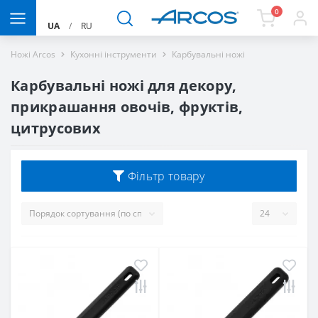
0
UA
/
RU
Ножі Arcos
Кухонні інструменти
Карбувальні ножі
Карбувальні ножі для декору,
прикрашання овочів, фруктів,
цитрусових
Фільтр товару