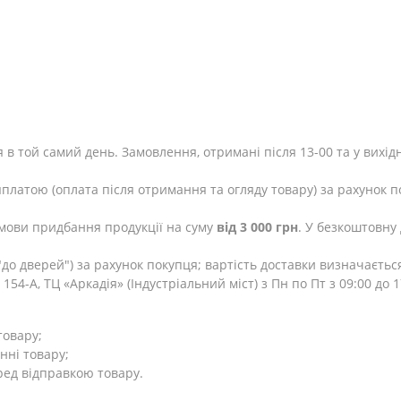
 в той самий день. Замовлення, отримані після 13-00 та у вихід
яплатою (оплата після отримання та огляду товару) за рахунок п
мови придбання продукції на суму
від 3 000 грн
. У безкоштовну
до дверей") за рахунок покупця; вартість доставки визначаєтьс
154-А, ТЦ «Аркадія» (Індустріальний міст) з Пн по Пт з 09:00 до
товару;
нні товару;
ред відправкою товару.