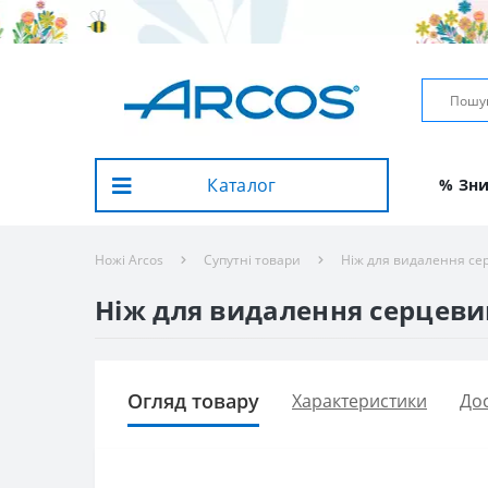
Каталог
% Зн
Ножі Arcos
Супутні товари
Ніж для видалення се
Ніж для видалення серцевин
Огляд товару
Характеристики
Дос