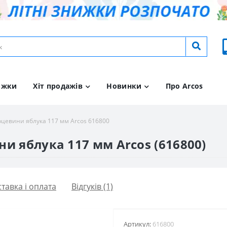
ижки
Хіт продажів
Новинки
Про Arcos
рцевини яблука 117 мм Arcos 616800
и яблука 117 мм Arcos (616800)
тавка і оплата
Відгуків (1)
Артикул:
616800