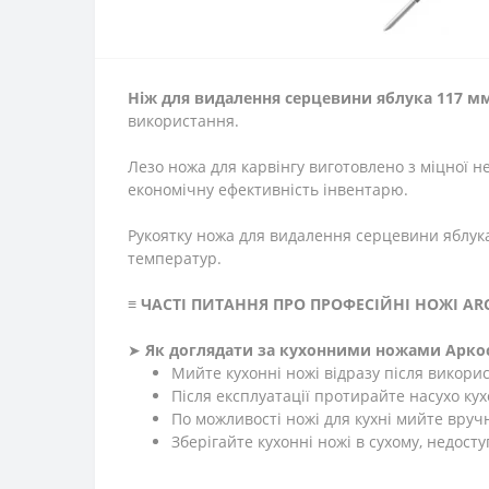
Ніж для видалення серцевини яблука 117 м
використання.
Лезо ножа для карвінгу виготовлено з міцної н
економічну ефективність інвентарю.
Рукоятку ножа для видалення серцевини яблука 
температур.
≡
ЧАСТІ ПИТАННЯ ПРО ПРОФЕСІЙНІ НОЖІ AR
➤
Як доглядати за кухонними ножами Арко
Мийте кухонні ножі відразу після викори
Після експлуатації протирайте насухо ку
По можливості ножі для кухні мийте вруч
Зберігайте кухонні ножі в сухому, недосту