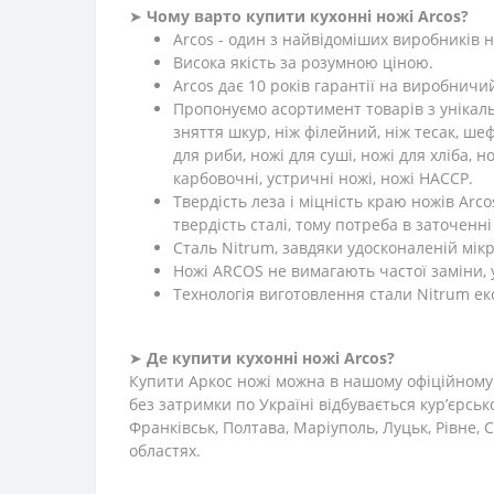
➤
Чому варто купити кухонні ножі Arcos?
Arcos - один з найвідоміших виробників но
Висока якість за розумною ціною.
Arcos дає 10 років гарантії на виробничи
Пропонуємо асортимент товарів з унікальн
зняття шкур, ніж філейний, ніж тесак, шеф
для риби, ножі для суші, ножі для хліба, н
карбовочні, устричні ножі, ножі HACCP.
Твердість леза і міцність краю ножів Arc
твердість сталі, тому потреба в заточенн
Сталь Nitrum, завдяки удосконаленій мікро
Ножі ARCOS не вимагають частої заміни, 
Технологія виготовлення стали Nitrum е
➤
Де купити кухонні ножі Arcos?
Купити Аркос ножі можна в нашому офіційному 
без затримки по Україні відбувається кур’єрськ
Франківськ, Полтава, Маріуполь, Луцьк, Рівне,
областях.