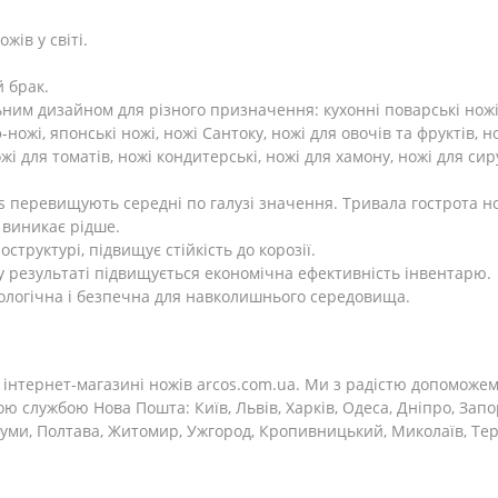
жів у світі.
й брак.
им дизайном для різного призначення: кухонні поварські ножі, н
-ножі, японські ножі, ножі Сантоку, ножі для овочів та фруктів, 
ожі для томатів, ножі кондитерські, ножі для хамону, ножі для си
os перевищують середні по галузі значення. Тривала гострота но
і виникає рідше.
структурі, підвищує стійкість до корозії.
у результаті підвищується економічна ефективність інвентарю.
кологічна і безпечна для навколишнього середовища.
інтернет-магазині ножів arcos.com.ua. Ми з радістю допоможе
ою службою Нова Пошта: Київ, Львів, Харків, Одеса, Дніпро, Запо
 Суми, Полтава, Житомир, Ужгород, Кропивницький, Миколаїв, Тер