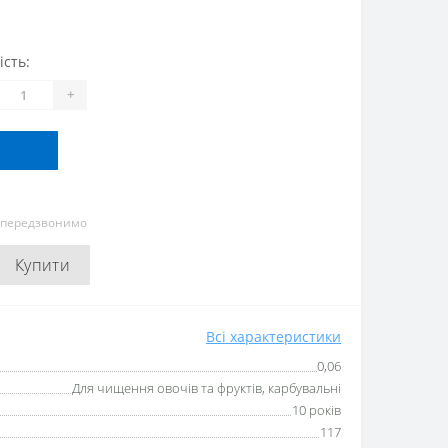
ість:
+
и передзвонимо
Купити
Всі характеристики
0,06
Для чищення овочів та фруктів, карбувальні
10 років
117