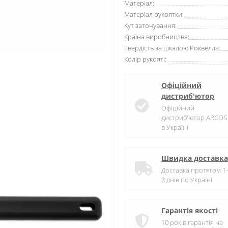
Матеріал:
Матеріал рукоятки:
Кут заточування:
Країна виробництва:
Твердість за шкалою Роквелла:
Колір рукояті:
Офіційний
дистриб'ютор
Офіційний
дистриб'ютор ARCOS
в Україні
Швидка доставка
Доставка протягом 1-
3 днів по Україні
Гарантія якості
10 років гарантія на