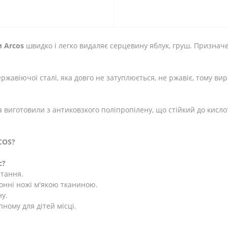
м
Arcos
швидко і легко видаляє серцевину яблук, груш. Признач
ержавіючої сталі, яка довго не затуплюється, не ржавіє, тому в
виготовили з антиковзкого поліпропілену, що стійкий до кислот
COS?
с?
стання.
хонні ножі м'якою тканиною.
ну.
пному для дітей місці.