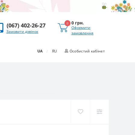
0 грн.
0
(067) 402-26-27
Оформити
Замовити дзвінок
замовлення
/
UA
RU
Особистий кабінет