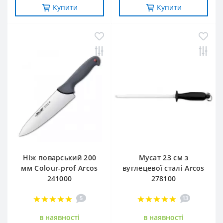
Купити
Купити
Ніж поварський 200
Мусат 23 см з
мм Сolour-prof Arcos
вуглецевої сталі Arcos
241000
278100
5
13
в наявностi
в наявностi