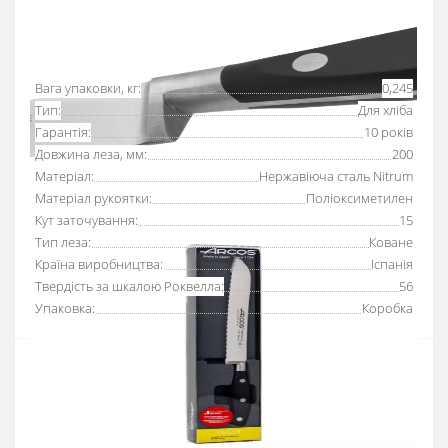
Основні характеристики
Всі характеристики
Вага упаковки, кг:
0,245
Тип:
Для хліба
Гарантія:
10 років
Довжина леза, мм:
200
Матеріал:
Нержавіюча сталь Nitrum
Матеріал рукоятки:
Поліоксиметилен
Кут заточування:
15
Тип леза:
Коване
Країна виробництва:
Іспанія
Твердість за шкалою Роквелла:
56
Упаковка:
Коробка
Ніж для хліба 20
0 мм серії
«Рів’єра»
Аркос із
серейторним лезом
чітко нарізає, не шматує м’якоть
та не залишає крихт, тому легко впорається з хрумкою
скоринкою хліба.