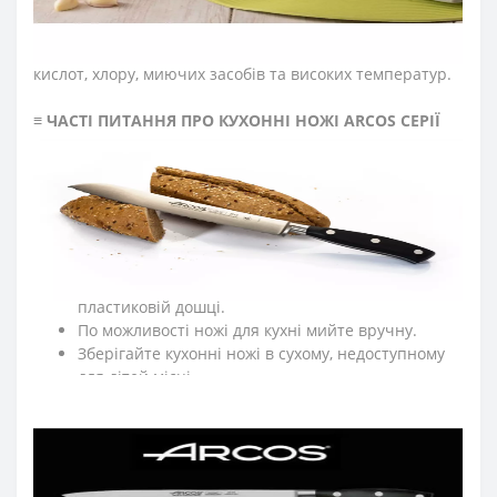
рукоятки ножа та зменшує навантаження на руку
повара під час нарізання. Рукоятка ножа для нарізання
хліба пройшла антибактеріальну обробку, стійка до
кислот, хлору, миючих засобів та високих температур.
≡
ЧАСТІ ПИТАННЯ ПРО КУХОННІ НОЖІ ARCOS СЕРІЇ
RIVIERA?
➤
Як доглядати за кухонними ножами Аркос?
Мийте кухонні ножі відразу після використання.
Після експлуатації протирайте насухо кухонні
ножі м'якою тканиною.
Рекомендуємо нарізати на дерев'яній або
пластиковій дошці.
По можливості ножі для кухні мийте вручну.
Зберігайте кухонні ножі в сухому, недоступному
для дітей місці.
➤
Які ножі входять до серії Аркос
Riviera
?
До колекції увійшли такі професійні ножі: для обробки
м’яса, ніж обвалювальний, ніж філейний, а також шеф-