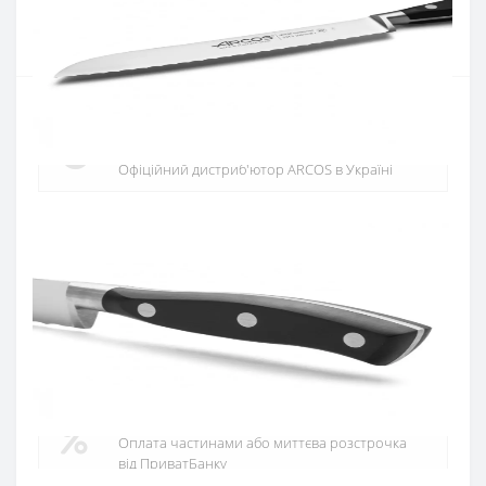
Купити
Офіційний дистриб'ютор
Офіційний дистриб'ютор ARCOS в Україні
Швидка доставка
Доставка протягом 1-3 днів по Україні
Гарантія якості
10 років гарантія на ножі
Купуй в кредит
Оплата частинами або миттєва розстрочка
від ПриватБанку