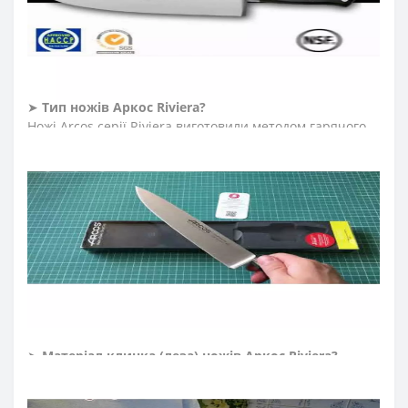
ножі, японські ножі, ножі Сантоку, поварські ножі, ножі
для овочів та фруктів, ножі для чищення овочів, ножі
для нарізки, ножі для томатів, ножі для риби, ножі для
хліба, ножі для хамону, ножі для сиру.
➤
Тип ножів Аркос
Riviera
?
Ножі Arcos серії Riviera виготовили методом гарячого
кування з екологічно чистої нержавіючої сталі NITRUM.
Вуглецеву сталь спочатку нагрівають, а потім кують,
надаючи форму професійному ножу. Кухонні ножі
згодом охолоджують азотом, термічно обробляють,
шліфують і полірують. На кінцевому етапі вставляють
рукоятку. Готові ковані ножі не мають небажаних
зварних швів, склеєних або порожніх ділянок.
Натомість ножам виготовленим методом гарячого
кування характерна висока механічна міцність,
стійкість до поломок та окислень.
➤
Матеріал клинка (леза) ножів Аркос
Riviera
?
Лезо ножів Аркос виготовляють із запатентованої сталі
NITRUM, поєднуючи інноваційні матеріали для клинка