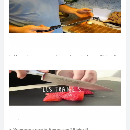
кухонного ножа. Неперевершену гостроту леза
створюють за технологією «шовковий край». Саме
вона дозволила досягти в кінцевому рахунку ідеальної
гостроти ножа і тривалої ріжучої здатності. Клинок зі
сталі NITRUM зберігає привабливий зовнішній вигляд
під час всього періоду експлуатації, йому характерна
стійкість до корозії, довговічність у процесі постійного
використання.
➤
Матеріал
рукоятки
(
ручки
)
ножів Аркос
Riviera
?
Рукоятку ножів виготовляють з пластичного
поліоксиметилену та прикріплюють до хвостовика
нержавіючими заклепками. Матеріал стійкий до
ударів, кислот, хлору, миючих засобів, грибків та
плісняви. Не потрапляють залишки їжі завдяки повній
відсутності пустот. Рукоятка ножів Аркос
пристосовується до форми руки, забезпечуючи повний
комфорт для роботи. Зберігає свою цілісність і
привабливий зовнішній вигляд під час всього періоду
використання.
➤
Упаковка ножів Аркос серії
Riviera
?