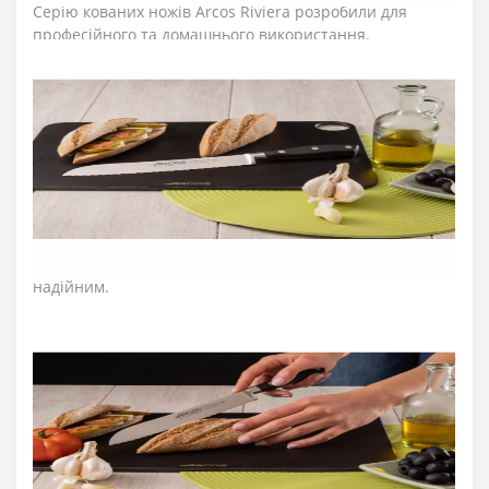
Серію кованих ножів Arcos Riviera розробили для
професійного та домашнього використання.
Лезо ножа для хліба зубчастого виготовили з
ексклюзивної нержавіючої сталі NITRUM, що має
надвисоку ріжучу здатність, підвищену твердість та
корозостійкість. У результаті лезо ножа arcos довго не
затуплюється, не ржавіє, тому виріб має довгий термін
служби, забезпечуючи економічну ефективність
інвентарю.
Захистом для пальців під час нарізання
служить особлива конструкція п’ятки, що розміщена на
кінці леза та робить використання ножа безпечним та
надійним.
Рукоятку ножа для хліба серії «
Рів’єра
» з витонченим
дизайном виготовили з поліоксиметиленових накладок,
які не створюють щілин та запобігають проникненню
мікроскопічних елементів їжі. Закріплюють
конструкцію рукоятки ножа arcos міцні металеві
заклепки, що сприяють довготривалій роботі з ножем
на кухні. Больстер розташовується на передній частині