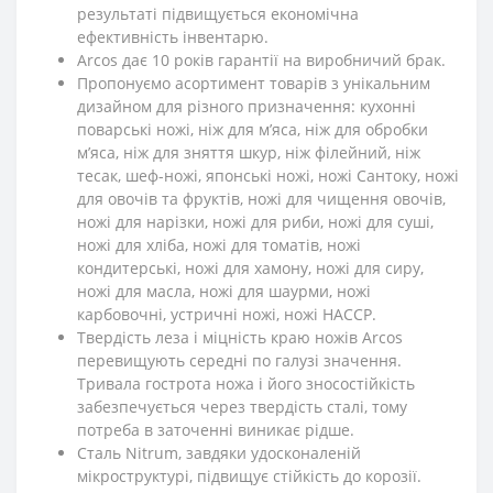
результаті підвищується економічна
ефективність інвентарю.
Arcos дає 10 років гарантії на виробничий брак.
Пропонуємо асортимент товарів з унікальним
дизайном для різного призначення: кухонні
поварські ножі, ніж для м’яса, ніж для обробки
м’яса, ніж для зняття шкур, ніж філейний, ніж
тесак, шеф-ножі, японські ножі, ножі Сантоку, ножі
для овочів та фруктів, ножі для чищення овочів,
ножі для нарізки, ножі для риби, ножі для суші,
ножі для хліба, ножі для томатів, ножі
кондитерські, ножі для хамону, ножі для сиру,
ножі для масла, ножі для шаурми, ножі
карбовочні, устричні ножі, ножі HACCP.
Твердість леза і міцність краю ножів Arcos
перевищують середні по галузі значення.
Тривала гострота ножа і його зносостійкість
забезпечується через твердість сталі, тому
потреба в заточенні виникає рідше.
Сталь Nitrum, завдяки удосконаленій
мікроструктурі, підвищує стійкість до корозії.