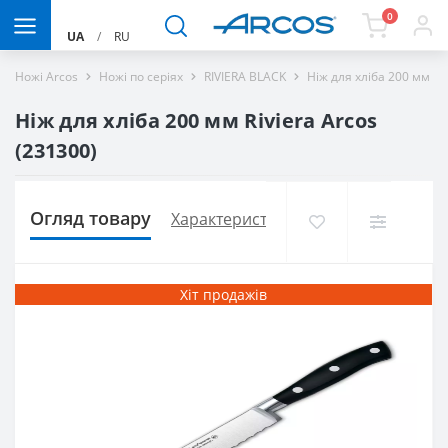
0
UA
/
RU
Ножі Arcos
Ножі по серіях
RIVIERA BLACK
Ніж для хліба 200 мм Ri
Ніж для хліба 200 мм Riviera Arcos
(231300)
Огляд товару
Характеристики
Доставка і оплат
Хіт продажів