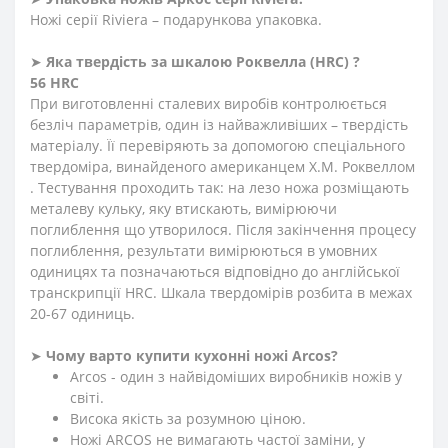
Ножі серії Riviera – подарункова упаковка.
➤
Яка твердість
за
шкалою
Роквелла
(HRC)
?
56 HRC
При виготовленні сталевих виробів контролюється
безліч параметрів, один із найважливіших – твердість
матеріалу. Її перевіряють за допомогою спеціального
твердоміра, винайденого американцем Х.М. Роквеллом
. Тестування проходить так: на лезо ножа розміщають
металеву кульку, яку втискають, вимірюючи
поглиблення що утворилося. Після закінчення процесу
поглиблення, результати вимірюються в умовних
одиницях та позначаються відповідно до англійської
транскрипції HRC. Шкала твердомірів розбита в межах
20-67 одиниць.
➤
Чому варто купити кухонні ножі Arcos?
Arcos - один з найвідоміших виробників ножів у
світі.
Висока якість за розумною ціною.
Ножі ARCOS не вимагають частої заміни, у