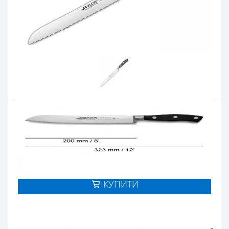
Артикул:
231300
Наявність:
Є в наявності
Кількість:
Цiна 2 301 грн.
-
+
КУПИТИ
Купити в один клік
Введіть номер телефону і ми передзвонимо