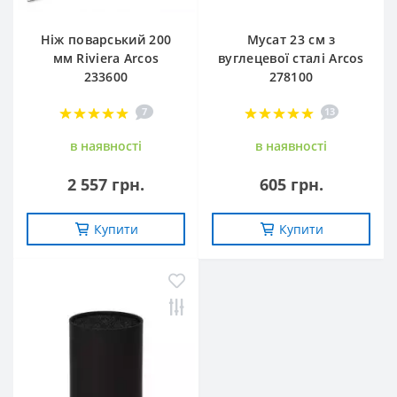
Ніж поварський 200
Мусат 23 см з
мм Riviera Arcos
вуглецевої сталі Arcos
233600
278100
7
13
в наявностi
в наявностi
2 557 грн.
605 грн.
Купити
Купити