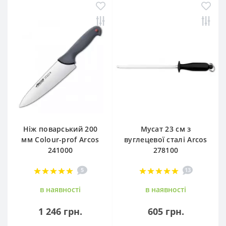
Ніж поварський 200
Мусат 23 см з
мм Сolour-prof Arcos
вуглецевої сталі Arcos
241000
278100
5
13
в наявностi
в наявностi
1 246 грн.
605 грн.