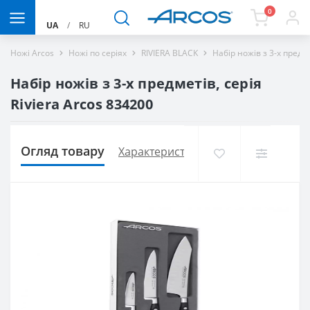
0
UA
/
RU
Ножі Arcos
Ножі по серіях
RIVIERA BLACK
Набір ножів з 3-х предме
Набір ножів з 3-х предметів, серія
Riviera Arcos 834200
Огляд товару
Характеристики
Доставка і оплат