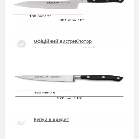
Купити
Офіційний дистриб'ютор
Офіційний дистриб'ютор ARCOS в Україні
Швидка доставка
Доставка протягом 1-3 днів по Україні
Гарантія якості
10 років гарантія на ножі
Купуй в кредит
Оплата частинами або миттєва розстрочка
від ПриватБанку