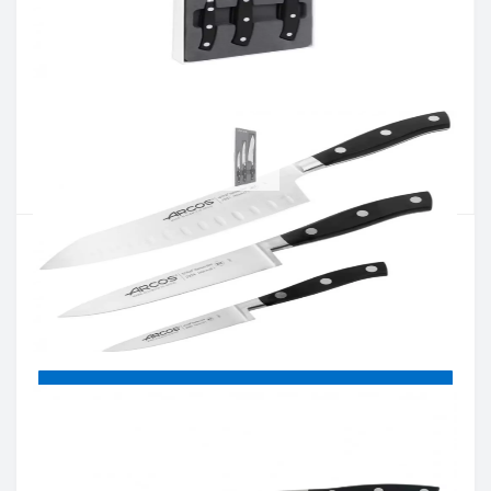
Артикул:
834200
Наявність:
Є в наявності
Кількість:
Цiна 5 913 грн.
-
+
КУПИТИ
Купити в один клік
Введіть номер телефону і ми передзвонимо