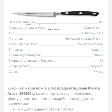
Основні характеристики
Всі характеристики
Вага упаковки, кг:
0,9
Марка матеріалу клинка:
Сталь Nitrum
Тип:
Набори ножів
Матеріал:
Нержавіюча сталь Nitrum
Матеріал рукоятки:
Поліоксиметилен
Тип леза:
Коване
Країна виробництва:
Іспанія
Твердість за шкалою Роквелла:
56
Колір рукояті:
Чорний
Серія:
Riviera
Кухонний
набір ножів з 3-х предметів, серія Riviera
Arcos 834200
ідеально підходить для нарізання,
філетування, чищення та подрібнення продуктів.
Він включає:
ніж для чищення овочів 100 мм