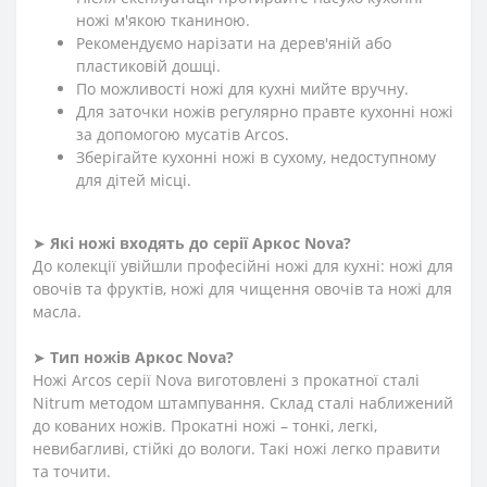
ножі м'якою тканиною.
Рекомендуємо нарізати на дерев'яній або
пластиковій дошці.
По можливості ножі для кухні мийте вручну.
Для заточки ножів регулярно правте кухонні ножі
за допомогою мусатів Arcos.
Зберігайте кухонні ножі в сухому, недоступному
для дітей місці.
➤
Які ножі входять до серії Аркос Nova?
До колекції увійшли професійні ножі для кухні: ножі для
овочів та фруктів, ножі для чищення овочів та ножі для
масла.
➤
Тип ножів Аркос Nova?
Ножі Arcos серії Nova виготовлені з прокатної сталі
Nitrum методом штампування. Склад сталі наближений
до кованих ножів. Прокатні ножі – тонкі, легкі,
невибагливі, стійкі до вологи. Такі ножі легко правити
та точити.