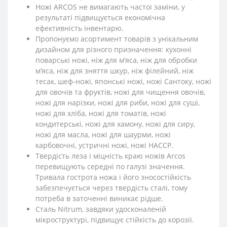
Ножі ARCOS не вимагають частої заміни, у
результаті підвищується економічна
ефективність інвентарю.
Пропонуємо асортимент товарів з унікальним
дизайном для різного призначення: кухонні
поварські ножі, ніж для м’яса, ніж для обробки
м’яса, ніж для зняття шкур, ніж філейний, ніж
тесак, шеф-ножі, японські ножі, ножі Сантоку, ножі
для овочів та фруктів, ножі для чищення овочів,
ножі для нарізки, ножі для риби, ножі для суші,
ножі для хліба, ножі для томатів, ножі
кондитерські, ножі для хамону, ножі для сиру,
ножі для масла, ножі для шаурми, ножі
карбовочні, устричні ножі, ножі HACCP.
Твердість леза і міцність краю ножів Arcos
перевищують середні по галузі значення.
Тривала гострота ножа і його зносостійкість
забезпечується через твердість сталі, тому
потреба в заточенні виникає рідше.
Сталь Nitrum, завдяки удосконаленій
мікроструктурі, підвищує стійкість до корозії.