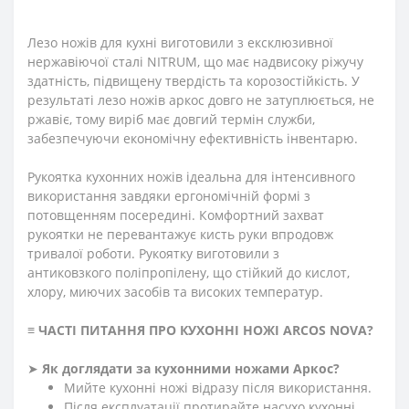
Лезо ножів для кухні виготовили з ексклюзивної
нержавіючої сталі NITRUM, що має надвисоку ріжучу
здатність, підвищену твердість та корозостійкість. У
результаті лезо ножів аркос довго не затуплюється, не
ржавіє, тому виріб має довгий термін служби,
забезпечуючи економічну ефективність інвентарю.
Рукоятка кухонних ножів ідеальна для інтенсивного
використання завдяки ергономічній формі з
потовщенням посередині. Комфортний захват
рукоятки не перевантажує кисть руки впродовж
тривалої роботи. Рукоятку виготовили з
антиковзкого поліпропілену, що стійкий до кислот,
хлору, миючих засобів та високих температур.
≡
ЧАСТІ ПИТАННЯ ПРО КУХОННІ НОЖІ ARCOS NOVA
?
➤
Як доглядати за кухонними ножами Аркос?
Мийте кухонні ножі відразу після використання.
Після експлуатації протирайте насухо кухонні