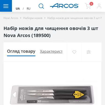
0
UA
/
RU
Ножі Arcos
Набори ножів
Набір ножів для чищення овочів 3 шт No
Набір ножів для чищення овочів 3 шт
Nova Arcos (189500)
Огляд товару
Характеристики
Доставка і оплат