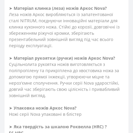
➤
Матеріал клинка (леза) ножів Аркос
Nova?
Леза ножів Аркос виробляються із запатентованої
сталі NITRUM, поєднуючи інноваційні матеріали для
клинка кухонного ножа. Стійкі до корозії, довговічні із
збереженням ріжучої кромки, зберігають
презентабельний зовнішній вигляд під час всього
періоду експлуатації.
➤
Матеріал
рукоятки
(
ручки
)
ножів Аркос
Nova?
Суцільнолита рукоятка ножів виготовляється з
поліпропілену та прикріплена до хвостовика ножа за
допомогою прямої інжекції, утворюючи міцне та
нероз'ємне сполучення. Ручки серії Nova ударостійкі,
довгий час зберігають свою цілісність і привабливий
зовнішній вигляд.
➤
Упаковка ножів Аркос
Nova?
Ножі серії Nova упаковані в блістер
➤
Яка твердість
за
шкалою
Роквелла
(HRC)
?
56 HRC