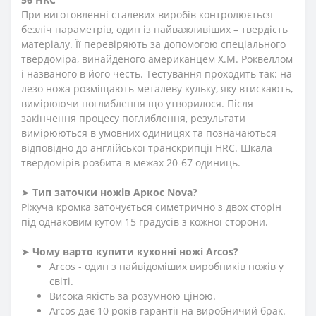
При виготовленні сталевих виробів контролюється
безліч параметрів, один із найважливіших – твердість
матеріалу. Її перевіряють за допомогою спеціального
твердоміра, винайденого американцем Х.М. Роквеллом
і названого в його честь. Тестування проходить так: на
лезо ножа розміщають металеву кульку, яку втискають,
вимірюючи поглиблення що утворилося. Після
закінчення процесу поглиблення, результати
вимірюються в умовних одиницях та позначаються
відповідно до англійської транскрипції HRC. Шкала
твердомірів розбита в межах 20-67 одиниць.
➤
Тип заточки ножів Аркос
Nova?
Ріжуча кромка заточується симетрично з двох сторін
під однаковим кутом 15 градусів з кожної сторони.
➤
Чому варто купити кухонні ножі Arcos?
Arcos - один з найвідоміших виробників ножів у
світі.
Висока якість за розумною ціною.
Arcos дає 10 років гарантії на виробничий брак.