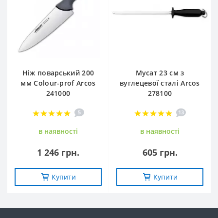
Ніж поварський 200
Мусат 23 см з
мм Сolour-prof Arcos
вуглецевої сталі Arcos
241000
278100
5
13
в наявностi
в наявностi
1 246 грн.
605 грн.
Купити
Купити