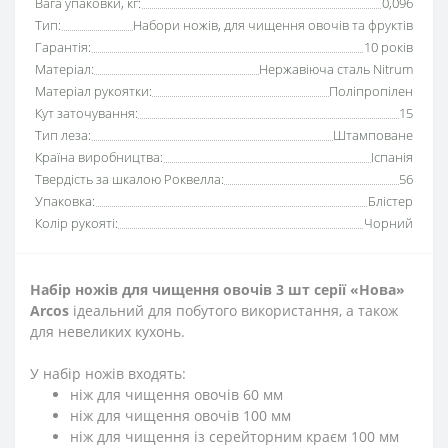
Вага упаковки, кг:
0,096
Тип:
Набори ножів, для чищення овочів та фруктів
Гарантія:
10 років
Матеріал:
Нержавіюча сталь Nitrum
Матеріал рукоятки:
Поліпропілен
Кут заточування:
15
Тип леза:
Штамповане
Країна виробництва:
Іспанія
Твердість за шкалою Роквелла:
56
Упаковка:
Блістер
Колір рукояті:
Чорний
Набір ножів для чищення овочів 3 шт серії «Нова»
Arcos
ідеальний для побутого використання, а також
для невеликих кухонь.
У набір ножів входять:
ніж для чищення овочів 60 мм
ніж для чищення овочів 100 мм
ніж для чищення із серейторним краєм 100 мм