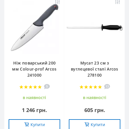
Ніж поварський 200
Мусат 23 см з
мм Сolour-prof Arcos
вуглецевої сталі Arcos
241000
278100
5
13
в наявностi
в наявностi
1 246 грн.
605 грн.
Купити
Купити