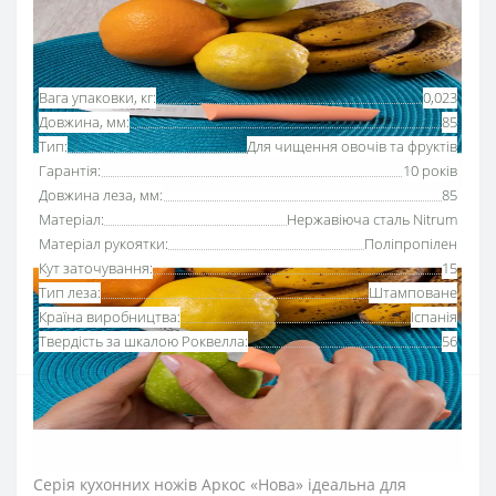
Основні характеристики
Всі характеристики
Вага упаковки, кг:
0,023
Довжина, мм:
85
Тип:
Для чищення овочів та фруктів
Гарантія:
10 років
Довжина леза, мм:
85
Матеріал:
Нержавіюча сталь Nitrum
Матеріал рукоятки:
Поліпропілен
Кут заточування:
15
Тип леза:
Штамповане
Країна виробництва:
Іспанія
Твердість за шкалою Роквелла:
56
Ніж для чищення овочів 85 мм серії «Нова» Аркос з
рукояткою
коралового кольору
розроблений для
зручного очищення шкірки овочів та фруктів.
Серія кухонних ножів Аркос «Нова» ідеальна для