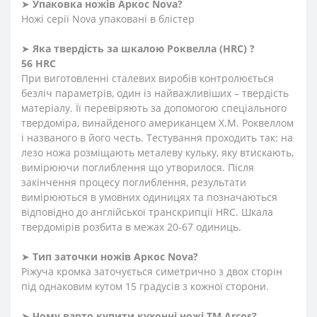
➤
Упаковка ножів Аркос
Nova
?
Ножі серії Nova упаковані в блістер
➤
Яка твердість
за
шкалою
Роквелла
(HRC)
?
56 HRC
При виготовленні сталевих виробів контролюється
безліч параметрів, один із найважливіших – твердість
матеріалу. Її перевіряють за допомогою спеціального
твердоміра, винайденого американцем Х.М. Роквеллом
і названого в його честь. Тестування проходить так: на
лезо ножа розміщають металеву кульку, яку втискають,
вимірюючи поглиблення що утворилося. Після
закінчення процесу поглиблення, результати
вимірюються в умовних одиницях та позначаються
відповідно до англійської транскрипції HRC. Шкала
твердомірів розбита в межах 20-67 одиниць.
➤
Тип заточки ножів Аркос
Nova
?
Ріжуча кромка заточується симетрично з двох сторін
під однаковим кутом 15 градусів з кожної сторони.
➤
Чому варто купити кухонні ножі ТМ Arcos?