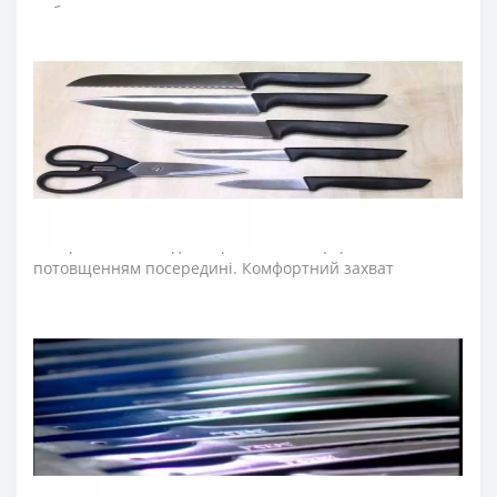
побутого використання, а також для невеликих кухонь.
Лезо ножа для кухні виготовили з ексклюзивної
нержавіючої сталі NITRUM, що має надвисоку ріжучу
здатність, підвищену твердість та корозостійкість. У
результаті лезо ножа аркос довго не затуплюється, не
ржавіє, тому виріб має довгий термін служби,
забезпечуючи економічну ефективність інвентарю.
Рукоятка ножів для овочів ідеальна для інтенсивного
використання завдяки ергономічній формі з
потовщенням посередині. Комфортний захват
рукоятки не перевантажує кисть руки впродовж
тривалої роботи. Рукоятку виготовили з
антиковзкого поліпропілену, що стійкий до кислот,
хлору, миючих засобів та високих температур.
Ніж для чищення овочів може бути ножем для
нарізання овочів, ножем для чищення картоплі, ножем
для яблук, а також ножем для томатів.