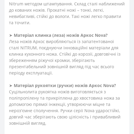
Nitrum методом штампування. Склад сталі наближений
до кованих ножів. Прокатні ножі – тонкі, легкі,
невибагливі, стійкі до вологи. Такі ножі легко правити
та точити.
➤
Матеріал клинка (леза) ножів Аркос
Nova
?
Леза ножів Аркос виробляються із запатентованої
сталі NITRUM, поєднуючи інноваційні матеріали для
клинка кухонного ножа. Стійкі до корозії, довговічні із
збереженням ріжучої кромки, зберігають
презентабельний зовнішній вигляд під час всього
періоду експлуатації.
➤
Матеріал
рукоятки
(
ручки
)
ножів Аркос
Nova
?
Суцільнолита рукоятка ножів виготовляється з
поліпропілену та прикріплена до хвостовика ножа за
допомогою прямої інжекції, утворюючи міцне та
нероз'ємне сполучення. Ручки серії Nova ударостійкі,
довгий час зберігають свою цілісність і привабливий
зовнішній вигляд.