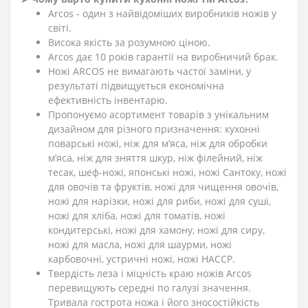
Arcos - один з найвідоміших виробників ножів у
світі.
Висока якість за розумною ціною.
Arcos дає 10 років гарантії на виробничий брак.
Ножі ARCOS не вимагають частої заміни, у
результаті підвищується економічна
ефективність інвентарю.
Пропонуємо асортимент товарів з унікальним
дизайном для різного призначення: кухонні
поварські ножі, ніж для м’яса, ніж для обробки
м’яса, ніж для зняття шкур, ніж філейний, ніж
тесак, шеф-ножі, японські ножі, ножі Сантоку, ножі
для овочів та фруктів, ножі для чищення овочів,
ножі для нарізки, ножі для риби, ножі для суші,
ножі для хліба, ножі для томатів, ножі
кондитерські, ножі для хамону, ножі для сиру,
ножі для масла, ножі для шаурми, ножі
карбовочні, устричні ножі, ножі HACCP.
Твердість леза і міцність краю ножів Arcos
перевищують середні по галузі значення.
Тривала гострота ножа і його зносостійкість