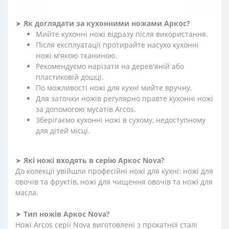
≡
ЧАСТІ ПИТАННЯ ПРО КУХОННІ НОЖІ ARCOS
NOVA
?
➤
Як доглядати за кухонними ножами Аркос?
Мийте кухонні ножі відразу після використання.
Після експлуатації протирайте насухо кухонні
ножі м'якою тканиною.
Рекомендуємо нарізати на дерев'яній або
пластиковій дошці.
По можливості ножі для кухні мийте вручну.
Для заточки ножів регулярно правте кухонні ножі
за допомогою мусатів Arcos.
Зберігаємо кухонні ножі в сухому, недоступному
для дітей місці.
➤
Які ножі входять в серію Аркос
Nova
?
До колекції увійшли професійні ножі для кухні: ножі для
овочів та фруктів, ножі для чищення овочів та ножі для
масла.
➤
Тип ножів Аркос
Nova
?
Ножі Arcos серії Nova виготовлені з прокатної сталі