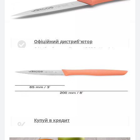
Купити
Офіційний дистриб'ютор
Офіційний дистриб'ютор ARCOS в Україні
Швидка доставка
Доставка протягом 1-3 днів по Україні
Гарантія якості
10 років гарантія на ножі
Купуй в кредит
Оплата частинами або миттєва розстрочка
від ПриватБанку