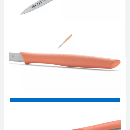
Артикул:
188578
Наявність:
Є в наявності
Кількість:
Цiна 159 грн.
-
+
КУПИТИ
Купити в один клік
Введіть номер телефону і ми передзвонимо