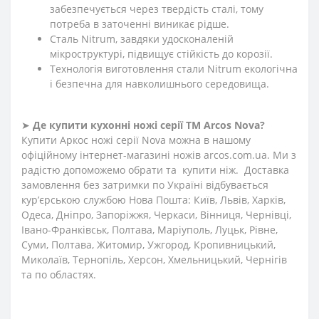
забезпечується через твердість сталі, тому
потреба в заточенні виникає рідше.
Сталь Nitrum, завдяки удосконаленій
мікроструктурі, підвищує стійкість до корозії.
Технологія виготовлення стали Nitrum екологічна
і безпечна для навколишнього середовища.
➤
Де купити кухонні ножі
серії
ТМ Arcos
Nova
?
Купити Аркос ножі серії Nova можна в нашому
офіційному інтернет-магазині ножів arcos.com.ua. Ми з
радістю допоможемо обрати та купити ніж. Доставка
замовлення без затримки по Україні відбувається
кур’єрською службою Нова Пошта: Київ, Львів, Харків,
Одеса, Дніпро, Запоріжжя, Черкаси, Вінниця, Чернівці,
Івано-Франківськ, Полтава, Маріуполь, Луцьк, Рівне,
Суми, Полтава, Житомир, Ужгород, Кропивницький,
Миколаїв, Тернопіль, Херсон, Хмельницький, Чернігів
та по областях.