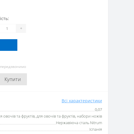
ість:
+
и передзвонимо
Купити
Всі характеристики
0,07
 овочів та фруктів, для овочів та фруктів, набори ножів
Нержавіюча сталь Nitrum
Іспанія