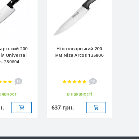
арський 200
Ніж поварський 200
ія Universal
мм Niza Arcos 135800
os 280604
15
18
аявностi
в наявностi
н.
637 грн.