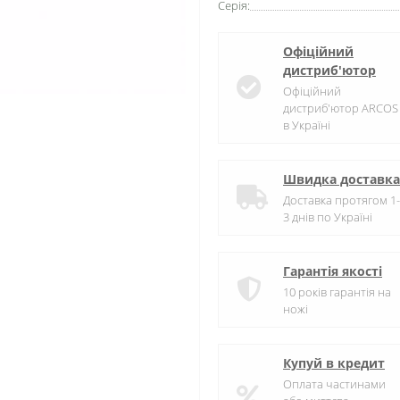
Серія:
Офіційний
дистриб'ютор
Офіційний
дистриб'ютор ARCOS
в Україні
Швидка доставка
Доставка протягом 1-
3 днів по Україні
Гарантія якості
10 років гарантія на
ножі
Купуй в кредит
Оплата частинами