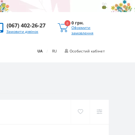
0 грн.
0
(067) 402-26-27
Оформити
Замовити дзвінок
замовлення
/
UA
RU
Особистий кабінет