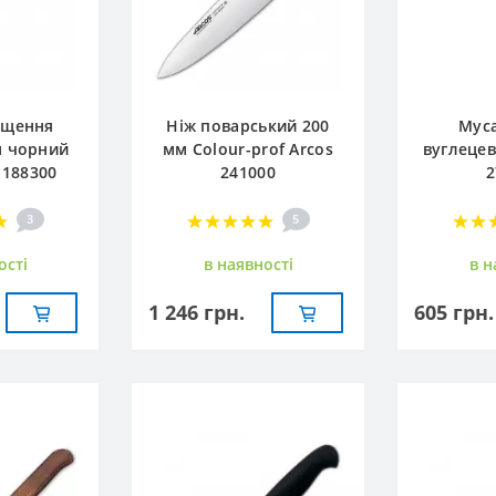
ищення
Ніж поварський 200
Муса
м чорний
мм Сolour-prof Arcos
вуглецев
 188300
241000
2
3
5
остi
в наявностi
в н
1 246 грн.
605 грн.