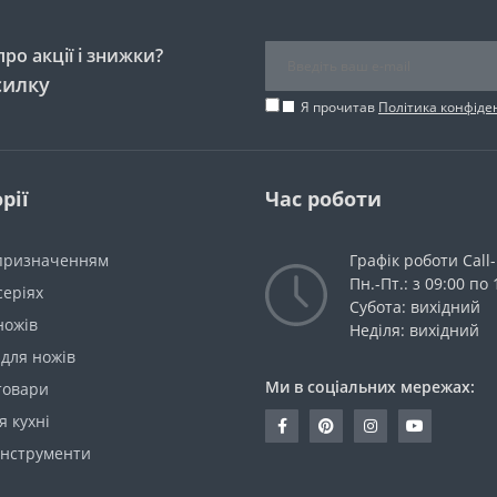
ро акції і знижки?
силку
Я прочитав
Політика конфіде
рії
Час роботи
 призначенням
Графік роботи Call
Пн.-Пт.: з 09:00 по 
серіях
Субота: вихідний
ножів
Неділя: вихідний
для ножів
Ми в соціальних мережах:
товари
я кухні
інструменти