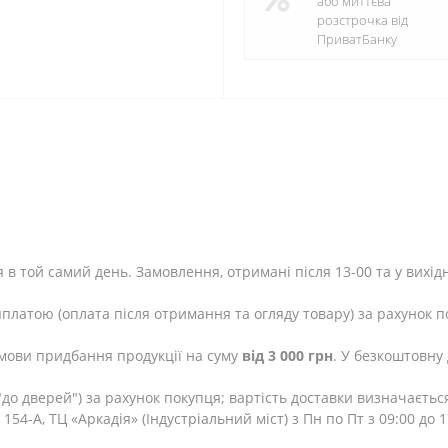
або миттєва
розстрочка від
ПриватБанку
 в той самий день. Замовлення, отримані після 13-00 та у вихід
яплатою (оплата після отримання та огляду товару) за рахунок п
мови придбання продукції на суму
від 3 000 грн
. У безкоштовну
до дверей") за рахунок покупця; вартість доставки визначаєтьс
154-А, ТЦ «Аркадія» (Індустріальний міст) з Пн по Пт з 09:00 до