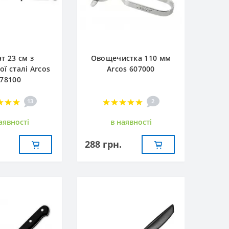
т 23 см з
Овощечистка 110 мм
ої сталі Arcos
Arcos 607000
78100
13
2
аявностi
в наявностi
288 грн.