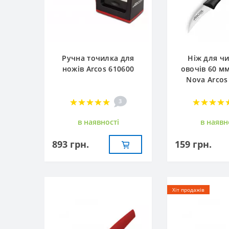
Ручна точилка для
Ніж для ч
ножів Arcos 610600
овочів 60 м
Nova Arcos
3
в наявностi
в наявн
893 грн.
159 грн.
Хіт продажів