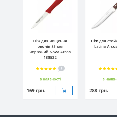
Ніж для чищення
Ніж для стей
овочів 85 мм
Latina Arco
червоний Nova Arcos
188522
1
в наявностi
в наявн
169 грн.
288 грн.