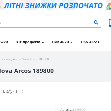
ижки
Хіт продажів
Новинки
Про Arcos
 із 2 предметів Nova Arcos 189800
Nova Arcos 189800
Відгуків (1)
Артикул:
189800