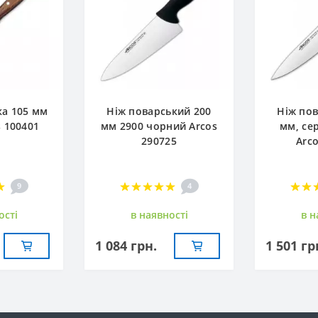
ка 105 мм
Ніж поварський 200
Ніж пов
s 100401
мм 2900 чорний Arcos
мм, сер
290725
Arc
9
4
остi
в наявностi
в н
1 084 грн.
1 501 гр