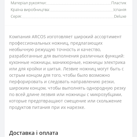
Матеріал рукоятки:
Пластик
Країна виробництва:
Іспанія
Серія:
Deluxe
Компания ARCOS изготовляет широкий ассортимент
профессиональных ножниц, предлагающих
необычную режущую точность и качество,
разработанные для выполнения различных функций:
кухонные ножницы, маникюрные, ножницы электрика
или для кройки и шитья. Лезвие ножниц могут быть с
острым концом для того, чтобы было возможно
перфорировать и следовать направлению резки,
широким концом, чтобы выполнять однородную резку
по всей длине лезвия или ножницы с микрозубцами,
которые предотвращают смещение или скольжение
продуктов питания при их нарезке.
Доставка і оплата