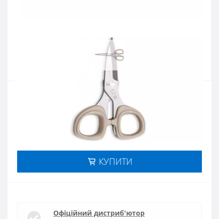
Артикул:
516500
Наявність:
немає в наявностi
Кількість:
Цiна 1 438 грн.
-
+
КУПИТИ
Офіційний дистриб'ютор