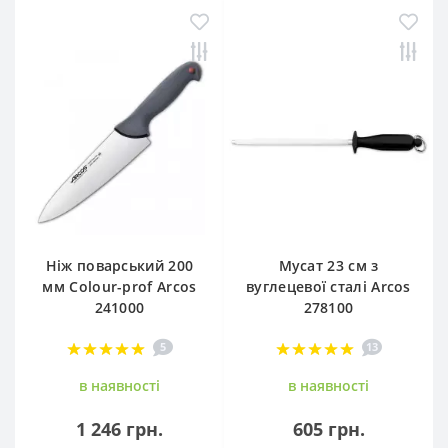
Ніж поварський 200
Мусат 23 см з
мм Сolour-prof Arcos
вуглецевої сталі Arcos
241000
278100
5
13
в наявностi
в наявностi
1 246 грн.
605 грн.