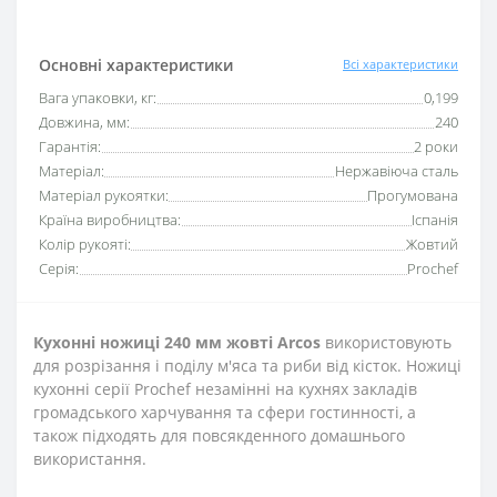
Основні характеристики
Всі характеристики
Вага упаковки, кг:
0,199
Довжина, мм:
240
Гарантія:
2 роки
Матеріал:
Нержавіюча сталь
Матеріал рукоятки:
Прогумована
Країна виробництва:
Іспанія
Колір рукояті:
Жовтий
Серія:
Prochef
Кухонні ножиці 240 мм жовті Arcos
використовують
для розрізання і поділу м'яса та риби від кісток. Ножиці
кухонні серії Prochef незамінні на кухнях закладів
громадського харчування та сфери гостинності, а
також підходять для повсякденного домашнього
використання.