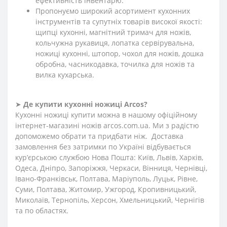
ефективність інвентарю.
Пропонуємо широкий асортимент кухонних
інструментів та супутніх товарів високої якості:
щипці кухонні, магнітний тримач для ножів,
кольчужна рукавиця, лопатка сервірувальна,
ножиці кухонні, штопор, чохол для ножів, дошка
обробна, часникодавка, точилка для ножів та
вилка кухарська.
➤
Де купити кухонні ножиці Arcos?
Кухонні ножиці купити можна в нашому офіційному
інтернет-магазині ножів arcos.com.ua. Ми з радістю
допоможемо обрати та придбати ніж. Доставка
замовлення без затримки по Україні відбувається
кур’єрською службою Нова Пошта: Київ, Львів, Харків,
Одеса, Дніпро, Запоріжжя, Черкаси, Вінниця, Чернівці,
Івано-Франківськ, Полтава, Маріуполь, Луцьк, Рівне,
Суми, Полтава, Житомир, Ужгород, Кропивницький,
Миколаїв, Тернопіль, Херсон, Хмельницький, Чернігів
та по областях.