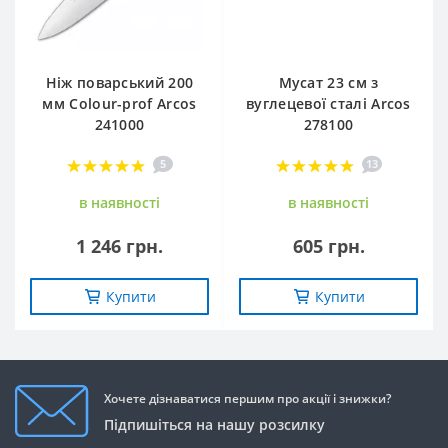
Ніж поварський 200
Мусат 23 см з
мм Сolour-prof Arcos
вуглецевої сталі Arcos
241000
278100
5
13
в наявностi
в наявностi
1 246 грн.
605 грн.
Купити
Купити
Хочете дізнаватися першим про акції і знижки?
Підпишіться на нашу розсилку