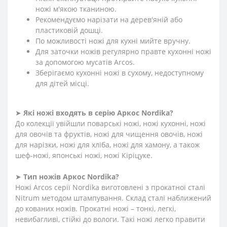
ножі м'якою тканиною.
Рекомендуємо нарізати на дерев'яній або
пластиковій дошці.
По можливості ножі для кухні мийте вручну.
Для заточки ножів регулярно правте кухонні ножі
за допомогою мусатів Arcos.
Зберігаємо кухонні ножі в сухому, недоступному
для дітей місці.
➤
Які ножі входять в серію Аркос
Nordika
?
До колекції увійшли поварські ножі, ножі кухонні, ножі
для овочів та фруктів, ножі для чищення овочів, ножі
для нарізки, ножі для хліба, ножі для хамону, а також
шеф-ножі, японські ножі, ножі Кіріцуке.
➤
Тип ножів Аркос Nordika?
Ножі Arcos серії Nordika виготовлені з прокатної сталі
Nitrum методом штампування. Склад сталі наближений
до кованих ножів. Прокатні ножі – тонкі, легкі,
невибагливі, стійкі до вологи. Такі ножі легко правити