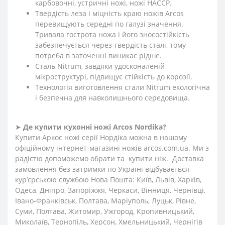
карбовочні, устричні ножі, ножі HACCP.
Твердість леза і міцність краю ножів Arcos
перевищують середні по галузі значення.
Тривала гострота ножа і його зносостійкість
забезпечується через твердість сталі, тому
потреба в заточенні виникає рідше.
Сталь Nitrum, завдяки удосконаленій
мікроструктурі, підвищує стійкість до корозії.
Технологія виготовлення стали Nitrum екологічна
і безпечна для навколишнього середовища.
➤
Де купити кухонні ножі Arcos Nordika?
Купити Аркос ножі серії Нордіка можна в нашому
офіційному інтернет-магазині ножів arcos.com.ua. Ми з
радістю допоможемо обрати та купити ніж. Доставка
замовлення без затримки по Україні відбувається
кур’єрською службою Нова Пошта: Київ, Львів, Харків,
Одеса, Дніпро, Запоріжжя, Черкаси, Вінниця, Чернівці,
Івано-Франківськ, Полтава, Маріуполь, Луцьк, Рівне,
Суми, Полтава, Житомир, Ужгород, Кропивницький,
Миколаїв, Тернопіль, Херсон, Хмельницький, Чернігів