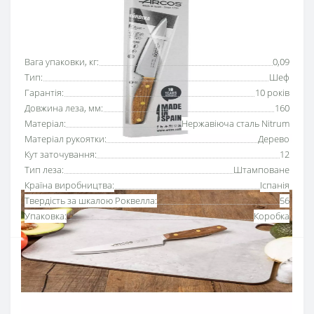
Основні характеристики
Всі характеристики
Вага упаковки, кг:
0,09
Тип:
Шеф
Гарантія:
10 років
Довжина леза, мм:
160
Матеріал:
Нержавіюча сталь Nitrum
Матеріал рукоятки:
Дерево
Кут заточування:
12
Тип леза:
Штамповане
Країна виробництва:
Іспанія
Твердість за шкалою Роквелла:
56
Упаковка:
Коробка
Ніж поварський 160 мм серії «Нордіка» Аркос
–
багатофункціональний шеф-ніж, підходить для
шаткування овочів та фруктів, обробки, нарізання м’яса
та риби та інших робіт.