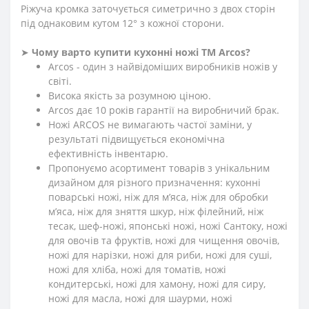
Ріжуча кромка заточується симетрично з двох сторін
під однаковим кутом 12° з кожної сторони.
➤
Чому варто купити кухонні ножі ТМ Arcos?
Arcos - один з найвідоміших виробників ножів у
світі.
Висока якість за розумною ціною.
Arcos дає 10 років гарантії на виробничий брак.
Ножі ARCOS не вимагають частої заміни, у
результаті підвищується економічна
ефективність інвентарю.
Пропонуємо асортимент товарів з унікальним
дизайном для різного призначення: кухонні
поварські ножі, ніж для м’яса, ніж для обробки
м’яса, ніж для зняття шкур, ніж філейний, ніж
тесак, шеф-ножі, японські ножі, ножі Сантоку, ножі
для овочів та фруктів, ножі для чищення овочів,
ножі для нарізки, ножі для риби, ножі для суші,
ножі для хліба, ножі для томатів, ножі
кондитерські, ножі для хамону, ножі для сиру,
ножі для масла, ножі для шаурми, ножі