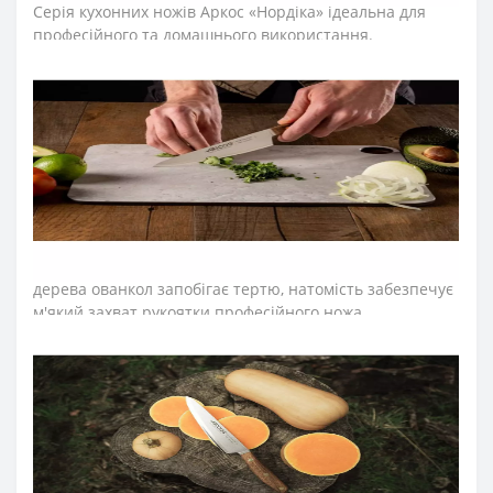
Серія кухонних ножів Аркос «Нордіка» ідеальна для
професійного та домашнього використання.
Концепція "eco-friendly" - турбота і дбайливе
ставлення до навколишнього середовища, втілились у
деталях нової серії професійних ножів Nordika.
Дерев'яну рукоятку виробляють і​​з деревини
сертифікованого за стандартом FSC® лісу. Упаковка
кухонних ножів виготовляється повністю з 100%
переробленого картону.
Елегантний дизайн серії ножів для кухні «Нордіка»
Аркос із заокругленою формою леза та рукояткою з
дерева ованкол запобігає тертю, натомість забезпечує
м'який захват рукоятки професійного ножа.
Лезо ножа шеф-повара виготовили з ексклюзивної
нержавіючої сталі NITRUM, що має надвисоку ріжучу
здатність, підвищену твердість та корозостійкість.
Неперевершену гостроту леза створили за технологією
«шовковий край».
У результаті лезо поварського ножа
довго не затуплюється, не ржавіє, тому виріб має