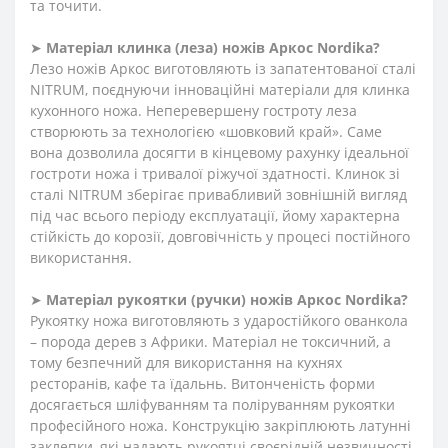
та точити.
➤
Матеріал клинка (леза) ножів Аркос
Nordika?
Лезо ножів Аркос виготовляють із запатентованої сталі
NITRUM, поєднуючи інноваційні матеріали для клинка
кухонного ножа. Неперевершену гостроту леза
створюють за технологією «шовковий край». Саме
вона дозволила досягти в кінцевому рахунку ідеальної
гостроти ножа і тривалої ріжучої здатності. Клинок зі
сталі NITRUM зберігає привабливий зовнішній вигляд
під час всього періоду експлуатації, йому характерна
стійкість до корозії, довговічність у процесі постійного
використання.
➤
Матеріал
рукоятки
(
ручки
)
ножів
Аркос
Nordika?
Рукоятку ножа виготовляють з ударостійкого ованкола
– порода дерев з Африки. Матеріал не токсичний, а
тому безпечний для використання на кухнях
ресторанів, кафе та їдальнь. Витонченість форми
досягається шліфуванням та поліруванням рукоятки
професійного ножа. Конструкцію закріплюють латунні
заклепки, які надають рукоятці своєрідній незвичності