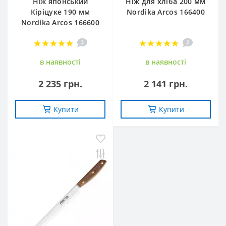
Ніж японський
Ніж для хліба 200 мм
Кіріцуке 190 мм
Nordika Arcos 166400
Nordika Arcos 166600
2
2
в наявностi
в наявностi
2 235 грн.
2 141 грн.
Купити
Купити