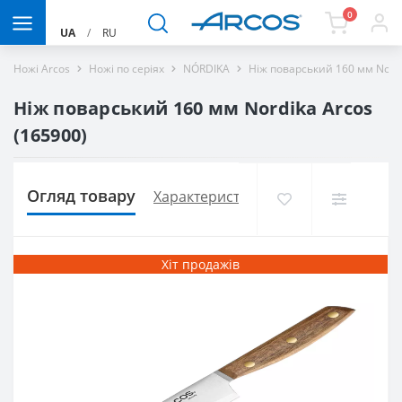
0
UA
/
RU
Ножі Arcos
Ножі по серіях
NÓRDIKA
Ніж поварський 160 мм Nordi
Ніж поварський 160 мм Nordika Arcos
(165900)
Огляд товару
Характеристики
Доставка і оплат
Хіт продажів