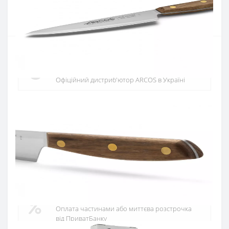
Купити
Офіційний дистриб'ютор
Офіційний дистриб'ютор ARCOS в Україні
Швидка доставка
Доставка протягом 1-3 днів по Україні
Гарантія якості
10 років гарантія на ножі
Купуй в кредит
Оплата частинами або миттєва розстрочка
від ПриватБанку