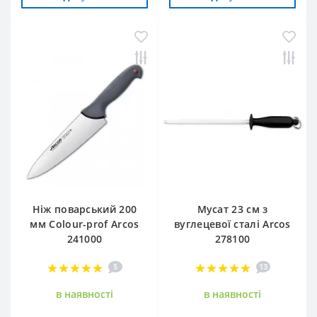
Ніж поварський 200
Мусат 23 см з
мм Сolour-prof Arcos
вуглецевої сталі Arcos
241000
278100
5
13
в наявностi
в наявностi