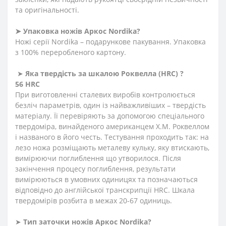
та оригінальності.
➤
Упаковка
ножів
Аркос
Nordika?
Ножі серії Nordika – подарункове пакування. Упаковка
з 100% переробленого картону.
➤
Яка твердість
за
шкалою
Роквелла
(HRC)
?
56 HRC
При виготовленні сталевих виробів контролюється
безліч параметрів, один із найважливіших – твердість
матеріалу. Її перевіряють за допомогою спеціального
твердоміра, винайденого американцем Х.М. Роквеллом
і названого в його честь. Тестування проходить так: на
лезо ножа розміщають металеву кульку, яку втискають,
вимірюючи поглиблення що утворилося. Після
закінчення процесу поглиблення, результати
вимірюються в умовних одиницях та позначаються
відповідно до англійської транскрипції HRC. Шкала
твердомірів розбита в межах 20-67 одиниць.
➤
Тип заточки ножів Аркос
Nordika?