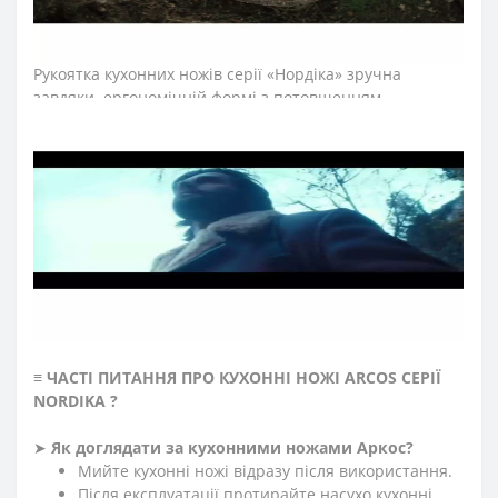
довгий термін служби, забезпечуючи економічну
ефективність інвентарю.
Рукоятка кухонних ножів серії
«Нордіка»
зручна
завдяки ергономічній формі з потовщенням
посередині. Комфортний захват рукоятки не
перевантажує кисть руки впродовж тривалої роботи.
Рукоятку виготовили з натурального дерева ованкол,
який не гниє, не взаємодіє з рідинами та стійкий до
шкідників.
Закріплюють конструкцію рукоятки шеф-
ножа міцні нержавіючі латунні заклепки, що сприяють
довготривалій роботі з кухонним ножем. Больстер
ножа серії «Нордіка» розташовується на передній
частині рукоятки та зменшує навантаження на руку
повара під час нарізання.
≡
ЧАСТІ ПИТАННЯ ПРО КУХОННІ НОЖІ ARCOS СЕРІЇ
NORDIKA
?
➤
Як доглядати за кухонними ножами Аркос?
Мийте кухонні ножі відразу після використання.
Після експлуатації протирайте насухо кухонні