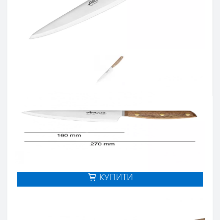
Артикул:
165900
Наявність:
Є в наявності
Кількість:
Цiна 1 916 грн.
-
+
КУПИТИ
Купити в один клік
Введіть номер телефону і ми передзвонимо