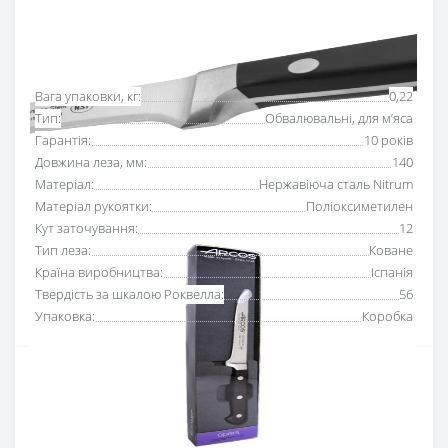
Основні характеристики
Всі характеристики
Вага упаковки, кг:
0,22
Тип:
Обвалювальні, для м’яса
Гарантія:
10 років
Довжина леза, мм:
140
Матеріал:
Нержавіюча сталь Nitrum
Матеріал рукоятки:
Поліоксиметилен
Кут заточування:
12
Тип леза:
Коване
Країна виробництва:
Іспанія
Твердість за шкалою Роквелла:
56
Упаковка:
Коробка
Ніж для обвалки м’яса 140 мм серії «Опера» Аркос
використовують для відділення м'яса від кісток та
хрящів.
Серію кованих ножів «Опера» розробили для