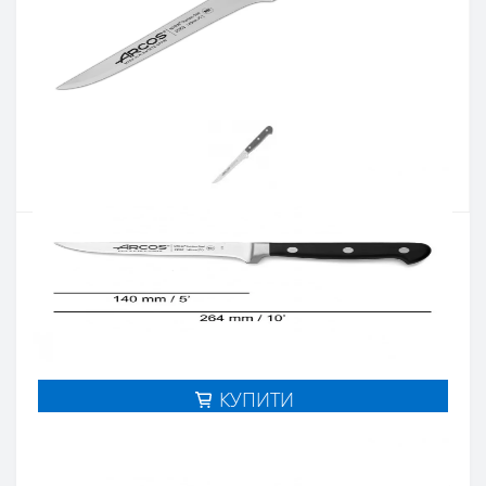
Артикул:
226200ВП
Наявність:
Є в наявності
Кількість:
2 163 грн.
Цiна 1 730 грн.
-
+
КУПИТИ
Купити в один клік
Введіть номер телефону і ми передзвонимо