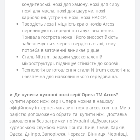
кондитерські, ножі для хамону, ножі для сиру,
ножі для масла, ножі для шаурми, ножі
карбовочні, устричні ножі, ножі HACCP.
Твердість леза і міцність краю ножів Arcos
перевищують середні по галузі значення.
Тривала гострота ножа і його зносостійкість
забезпечується через твердість сталі, тому
потреба в заточенні виникає рідше.
Сталь Nitrum, завдяки удосконаленій
мікроструктурі, підвищує стійкість до корозії.
Технологія виготовлення стали Nitrum екологічна
і безпечна для навколишнього середовища.
➤
Де купити кухонні ножі
серії
Opera
ТМ Arcos?
Купити Аркос ножі серії Опера можна в нашому
офіційному інтернет-магазині ножів arcos.com.ua. Ми з
радістю допоможемо обрати та купити ніж. Доставка
замовлення без затримки по Україні відбувається
кур’єрською службою Нова Пошта: Київ, Львів, Харків,
Одеса, Дніпро, Запоріжжя, Черкаси, Вінниця, Чернівці,