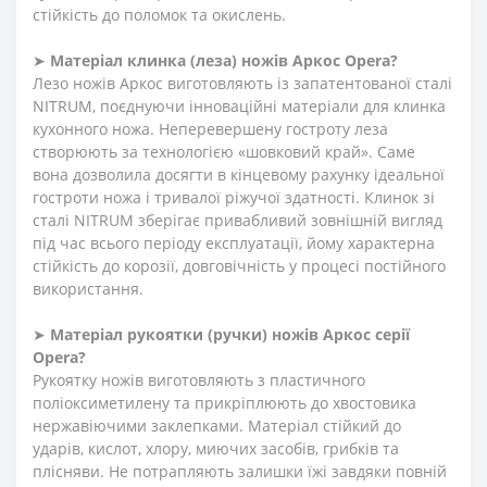
стійкість до поломок та окислень.
➤
Матеріал клинка (леза) ножів Аркос
Opera
?
Лезо ножів Аркос виготовляють із запатентованої сталі
NITRUM, поєднуючи інноваційні матеріали для клинка
кухонного ножа. Неперевершену гостроту леза
створюють за технологією «шовковий край». Саме
вона дозволила досягти в кінцевому рахунку ідеальної
гостроти ножа і тривалої ріжучої здатності. Клинок зі
сталі NITRUM зберігає привабливий зовнішній вигляд
під час всього періоду експлуатації, йому характерна
стійкість до корозії, довговічність у процесі постійного
використання.
➤
Матеріал
рукоятки
(
ручки
)
ножів Аркос серії
Opera
?
Рукоятку ножів виготовляють з пластичного
поліоксиметилену та прикріплюють до хвостовика
нержавіючими заклепками. Матеріал стійкий до
ударів, кислот, хлору, миючих засобів, грибків та
плісняви. Не потрапляють залишки їжі завдяки повній