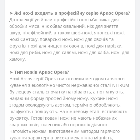
➤
Які ножі входять в професійну серію Аркос
Opera
?
До колекції увійшли професійні ножі м’ясника: для
обробки м’яса, ніж обвалювальний, ніж для зняття
шкур, ніж філейний, а також шеф-ножі, японські ножі,
ножі Сантоку, поварські ножі, ножі для овочів та
фруктів, ножі для чищення овочів, ножі для нарізки,
ножі для риби, ножі для салямі, ножі для хліба, ножі для
хамону.
➤
Тип ножів Аркос
Opera
?
Ножі Arcos серії Opera виготовили методом гарячого
кування з екологічно чистої нержавіючої сталі NITRUM.
Вуглецеву сталь спочатку нагрівають, а потім кують,
надаючи форму професійному ножу. Кухонні ножі
згодом охолоджують азотом, термічно обробляють,
шліфують і полірують. На кінцевому етапі вставляють
рукоятку. Готові ковані ножі не мають небажаних
зварних швів, склеєних або порожніх ділянок.
Натомість ножам виготовленим методом гарячого
кування характерна висока механічна міцність,