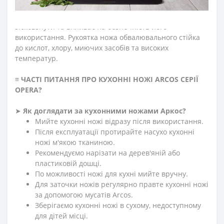
Антиковзкий виступ, розміщений на кінці рукоятки
ножа серії «Опера», не дозволяє руці повара
зісковзнути та впливає на безпечність його
використання. Рукоятка ножа обвалювального стійка
до кислот, хлору, миючих засобів та високих
температур.
≡
ЧАСТІ ПИТАННЯ ПРО КУХОННІ НОЖІ ARCOS СЕРІЇ
OPERA?
➤
Як доглядати за кухонними ножами Аркос?
Мийте кухонні ножі відразу після використання.
Після експлуатації протирайте насухо кухонні
ножі м'якою тканиною.
Рекомендуємо нарізати на дерев'яній або
пластиковій дошці.
По можливості ножі для кухні мийте вручну.
Для заточки ножів регулярно правте кухонні ножі
за допомогою мусатів Arcos.
Зберігаємо кухонні ножі в сухому, недоступному
для дітей місці.