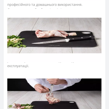
професійного та домашнього використання.
Лезо ножа для обробки м’яса і кісток виготовили з
ексклюзивної нержавіючої сталі NITRUM, що має
надвисоку ріжучу здатність, підвищену твердість та
корозостійкість. Неперевершену гостроту леза
створили за технологією «шовковий край». У
результаті лезо ножа для м’яса довго не затуплюється,
не ржавіє, тому виріб має довгий термін служби,
забезпечуючи економічну ефективність інвентарю.
Захистом для пальців під час нарізання служить п’ятка,
яка розміщена на кінці леза ножа для обвалки м’яса і
робить виріб безпечним та надійним для постійної
експлуатації.
Рукоятку професійних ножів м’ясника серії «Опера» з
витонченим дизайном виготовили з
поліоксиметиленових накладок, які не створюють
щілин та запобігають проникненню мікроскопічних
елементів їжі. Закріплюють конструкцію рукоятки
професійного ножа міцні металеві заклепки, що
сприяють довготривалій роботі з кухонним ножем.