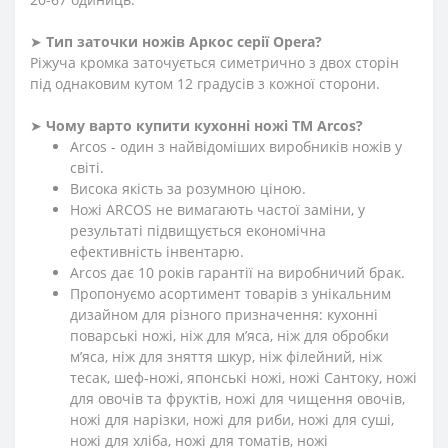
➤
Тип заточки ножів Аркос серії
Opera
?
Ріжуча кромка заточується симетрично з двох сторін
під однаковим кутом 12 градусів з кожної сторони.
➤
Чому варто купити кухонні ножі ТМ Arcos?
Arcos - один з найвідоміших виробників ножів у
світі.
Висока якість за розумною ціною.
Ножі ARCOS не вимагають частої заміни, у
результаті підвищується економічна
ефективність інвентарю.
Arcos дає 10 років гарантії на виробничий брак.
Пропонуємо асортимент товарів з унікальним
дизайном для різного призначення: кухонні
поварські ножі, ніж для м’яса, ніж для обробки
м’яса, ніж для зняття шкур, ніж філейний, ніж
тесак, шеф-ножі, японські ножі, ножі Сантоку, ножі
для овочів та фруктів, ножі для чищення овочів,
ножі для нарізки, ножі для риби, ножі для суші,
ножі для хліба, ножі для томатів, ножі