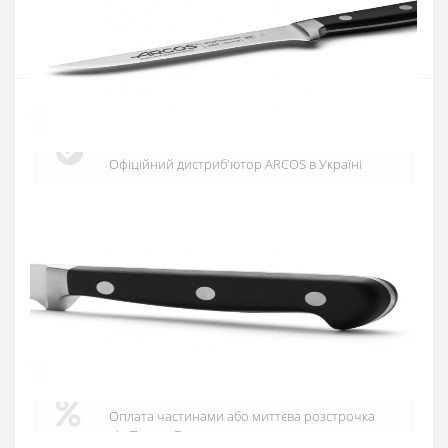
Купити
Офіційний дистриб'ютор
Офіційний дистриб'ютор ARCOS в Україні
Швидка доставка
Доставка протягом 1-3 днів по Україні
Гарантія якості
10 років гарантія на ножі
Купуй в кредит
Оплата частинами або миттєва розстрочка
від ПриватБанку