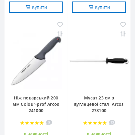
Купити
Купити
Ніж поварський 200
Мусат 23 см з
мм Сolour-prof Arcos
вуглецевої сталі Arcos
241000
278100
5
13
в наявностi
в наявностi