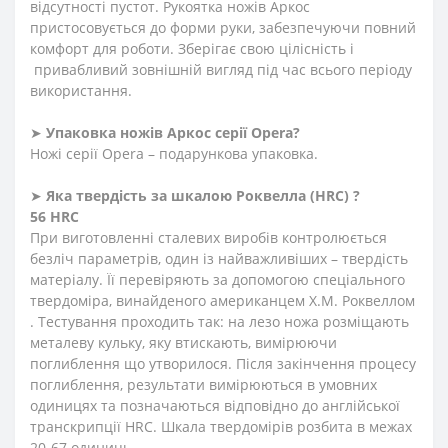
відсутності пустот. Рукоятка ножів Аркос
пристосовується до форми руки, забезпечуючи повний
комфорт для роботи. Зберігає свою цілісність і
привабливий зовнішній вигляд під час всього періоду
використання.
➤
Упаковка ножів Аркос серії
Opera
?
Ножі серії Opera – подарункова упаковка.
➤
Яка твердість
за
шкалою
Роквелла
(HRC)
?
56 HRC
При виготовленні сталевих виробів контролюється
безліч параметрів, один із найважливіших – твердість
матеріалу. Її перевіряють за допомогою спеціального
твердоміра, винайденого американцем Х.М. Роквеллом
. Тестування проходить так: на лезо ножа розміщають
металеву кульку, яку втискають, вимірюючи
поглиблення що утворилося. Після закінчення процесу
поглиблення, результати вимірюються в умовних
одиницях та позначаються відповідно до англійської
транскрипції HRC. Шкала твердомірів розбита в межах
20-67 одиниць.