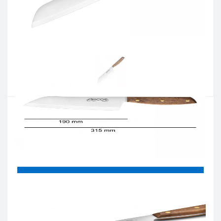
Артикул:
166600
Наявність:
Є в наявності
Кількість:
Цiна 2 235 грн.
-
+
КУПИТИ
Купити в один клік
Введіть номер телефону і ми передзвонимо