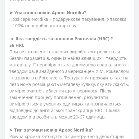
➤
Упаковка
ножів
Аркос
Nordika?
Ножі серії Nordika – подарункове пакування. Упаковка
з 100% переробленого картону.
➤
Яка твердість
за
шкалою
Роквелла
(HRC)
?
56 HRC
При виготовленні сталевих виробів контролюється
безліч параметрів, один із найважливіших – твердість
матеріалу. Її перевіряють за допомогою спеціального
твердоміра, винайденого американцем Х.М. Роквеллом
і названого в його честь. Тестування проходить так: на
лезо ножа розміщають металеву кульку, яку втискають,
вимірюючи поглиблення що утворилося. Після
закінчення процесу поглиблення, результати
вимірюються в умовних одиницях та позначаються
відповідно до англійської транскрипції HRC. Шкала
твердомірів розбита в межах 20-67 одиниць.
➤
Тип заточки ножів Аркос
Nordika?
Ріжуча кромка заточується симетрично з двох сторін