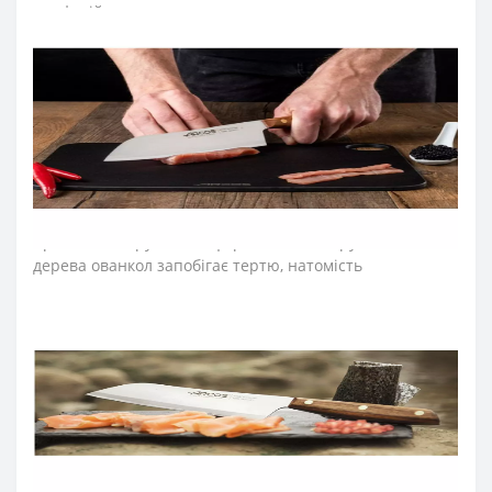
професійного та домашнього використання.
Концепція "eco-friendly" - турбота і дбайливе
ставлення до навколишнього середовища, втілились у
деталях нової серії професійних ножів Nordika.
Дерев'яну рукоятку виробляють і​​з деревини
сертифікованого за стандартом FSC® лісу. Упаковка
кухонних ножів виготовляється повністю з 100%
переробленого картону.
Елегантний дизайн серії ножів для кухні «Нордіка»
Аркос із заокругленою формою леза та рукояткою з
дерева ованкол запобігає тертю, натомість
забезпечує м'який захват рукоятки професійного ножа.
Лезо японського ножа виготовили з ексклюзивної
нержавіючої сталі NITRUM, що має надвисоку ріжучу
здатність, підвищену твердість та корозостійкість.
Неперевершену гостроту леза створили за технологією
«шовковий край».
У результаті лезо шеф-ножа довго
не затуплюється, не ржавіє, тому виріб має довгий
термін служби, забезпечуючи економічну ефективність