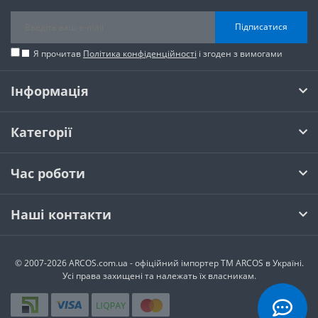
Підписатися
Я прочитав
Політика конфіденційності
і згоден з вимогами
Інформація
Категорії
Час роботи
Наші контакти
© 2007-2026 ARCOS.com.ua - офiцiйний iмпортер ТМ ARCOS в Україні.
Усi права захищенi та належать їх власникам.