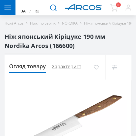
0
UA
/
RU
Ножі Arcos
Ножі по серіях
NÓRDIKA
Ніж японський Кіріцуке 190 
Ніж японський Кіріцуке 190 мм
Nordika Arcos (166600)
Огляд товару
Характеристики
Доставка і оплат