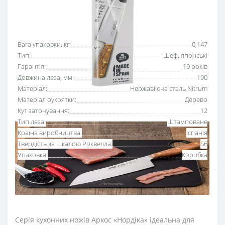
Основні характеристики
Всі характеристики
Вага упаковки, кг:
0,147
Тип:
Шеф, японські
Гарантія:
10 років
Довжина леза, мм:
190
Матеріал:
Нержавіюча сталь Nitrum
Матеріал рукоятки:
Дерево
Кут заточування:
12
Тип леза:
Штамповане
Країна виробництва:
Іспанія
Твердість за шкалою Роквелла:
56
Упаковка:
Коробка
Ніж японський Кіріцуке 100 мм серії «Нордіка»
Аркос
використовують для тонкого нарізання м’яса,
риби, овочів в кращих традиціях японської кухні.
Серія кухонних ножів Аркос «Нордіка» ідеальна для