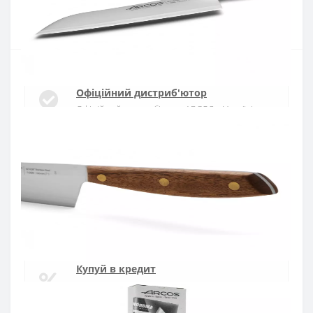
Купити
Офіційний дистриб'ютор
Офіційний дистриб'ютор ARCOS в Україні
Швидка доставка
Доставка протягом 1-3 днів по Україні
Гарантія якості
10 років гарантія на ножі
Купуй в кредит
Оплата частинами або миттєва розстрочка
від ПриватБанку