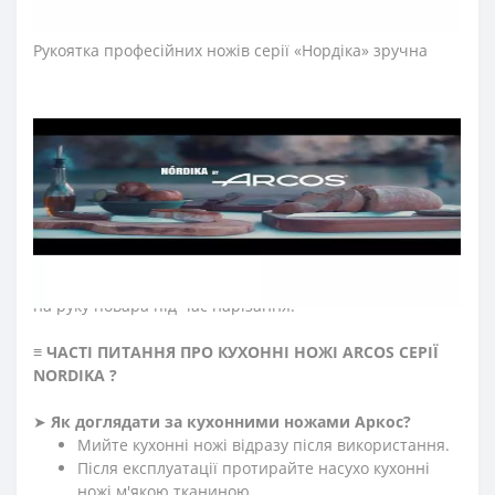
інвентарю.
Рукоятка професійних ножів серії
«Нордіка»
зручна
завдяки ергономічній формі з потовщенням
посередині. Комфортний захват рукоятки не
перевантажує кисть руки впродовж тривалої роботи.
Рукоятку виготовили з натурального дерева ованкол,
який не гниє, не взаємодіє з рідинами та стійкий до
шкідників.
Закріплюють конструкцію рукоятки ножа
японського міцні нержавіючі латунні заклепки, що
сприяють довготривалій роботі з кухонним ножем.
Больстер ножа серії «Нордіка» розташовується на
передній частині рукоятки та зменшує навантаження
на руку повара під час нарізання.
≡
ЧАСТІ ПИТАННЯ ПРО КУХОННІ НОЖІ ARCOS СЕРІЇ
NORDIKA
?
➤
Як доглядати за кухонними ножами Аркос?
Мийте кухонні ножі відразу після використання.
Після експлуатації протирайте насухо кухонні
ножі м'якою тканиною.