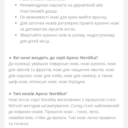
Рекомендуємо нарізати на дерев'яній або
пластиковій дошці.
По можливості ножі для кухні мийте вручну.
Для заточки ножів регулярно правте кухонні ножі
за допомогою мусатів Arcos.
Зберігайте кухонні ножі в сухому, недоступному
для дітей місці.
➤
Які ножі входять до серії Аркос
Nordika
?
До колекції увійшли поварські ножі, ножі кухонні, ножі
для овочів та фруктів, ножі для чищення овочів, ножі
для нарізки, ножі для хліба, ножі для хамону, а також
шеф-ножі, японські ножі, ножі Кіріцуке.
➤
Тип ножів Аркос Nordika?
Ножі Arcos серії Nordika виготовлені з прокатної сталі
Nitrum методом штампування. Склад сталі наближений
до кованих ножів. Прокатні ножі – тонкі, легкі,
невибагливі, стійкі до вологи. Такі ножі легко правити
та точити.