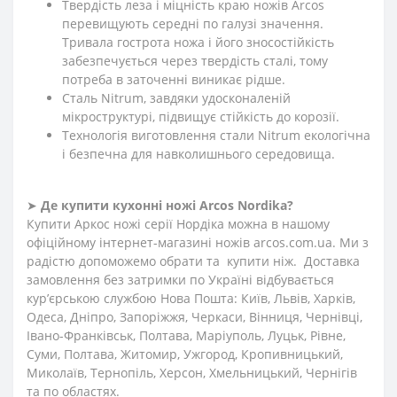
Твердість леза і міцність краю ножів Arcos
перевищують середні по галузі значення.
Тривала гострота ножа і його зносостійкість
забезпечується через твердість сталі, тому
потреба в заточенні виникає рідше.
Сталь Nitrum, завдяки удосконаленій
мікроструктурі, підвищує стійкість до корозії.
Технологія виготовлення стали Nitrum екологічна
і безпечна для навколишнього середовища.
➤
Де купити кухонні ножі Arcos Nordika?
Купити Аркос ножі серії Нордіка можна в нашому
офіційному інтернет-магазині ножів arcos.com.ua. Ми з
радістю допоможемо обрати та купити ніж. Доставка
замовлення без затримки по Україні відбувається
кур’єрською службою Нова Пошта: Київ, Львів, Харків,
Одеса, Дніпро, Запоріжжя, Черкаси, Вінниця, Чернівці,
Івано-Франківськ, Полтава, Маріуполь, Луцьк, Рівне,
Суми, Полтава, Житомир, Ужгород, Кропивницький,
Миколаїв, Тернопіль, Херсон, Хмельницький, Чернігів
та по областях.