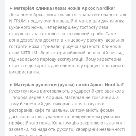
➤
Матеріал клинка (леза) ножів Аркос
Nordika?
Лезо ножів Аркос виготовляють із запатентованої сталі
NITRUM, поєднуючи інноваційні матеріали для клинка
кухонного ножа. Неперевершену гостроту леза
створюють за технологією «шовковий край». Саме
вона дозволила досягти в кінцевому рахунку ідеальної
гостроти ножа і тривалої ріжучої здатності. Клинок зі
сталі NITRUM зберігає привабливий зовнішній вигляд
під час всього періоду експлуатації, йому характерна
стійкість до корозії, довговічність у процесі постійного
використання.
➤
Матеріал
рукоятки
(
ручки
)
ножів
Аркос
Nordika?
Рукоятку ножа виготовляють з ударостійкого ованкола
– порода дерев з Африки. Матеріал не токсичний, а
тому безпечний для використання на кухнях
ресторанів, кафе та їдальнь. Витонченість форми
досягається шліфуванням та поліруванням рукоятки
професійного ножа. Конструкцію закріплюють латунні
заклепки, які надають рукоятці своєрідній незвичності
та оригінальності.