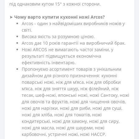
під однаковим кутом 15° з кожної сторони.
➤
Чому варто купити кухонні ножі Arcos?
Arcos - один з найвідоміших виробників ножів у
світі.
Висока якість за розумною ціною.
Arcos дає 10 років гарантії на виробничий брак.
Ножі ARCOS не вимагають частої заміни, у
результаті підвищується економічна
ефективність інвентарю.
Пропонуємо асортимент товарів з унікальним
дизайном для різного призначення: кухонні
поварські ножі, ніж для м’яса, ніж для обробки
м’яса, ніж для зняття шкур, ніж філейний, ніж
тесак, шеф-ножі, японські ножі, ножі Сантоку, ножі
для овочів та фруктів, ножі для чищення овочів,
ножі для нарізки, ножі для риби, ножі для суші,
ножі для хліба, ножі для томатів, ножі
кондитерські, ножі для хамону, ножі для сиру,
ножі для масла, ножі для шаурми, ножі
карбовочні, устричні ножі, ножі HACCP.