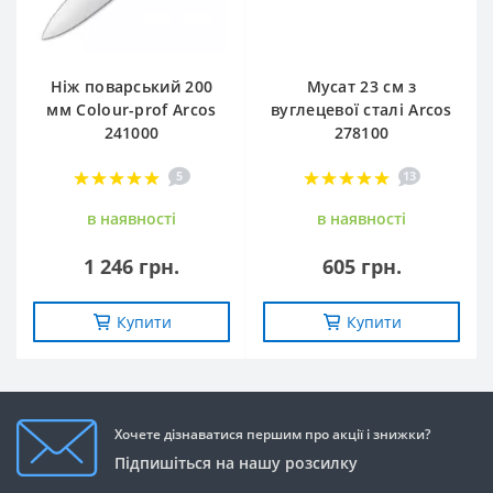
Ніж поварський 200
Мусат 23 см з
мм Сolour-prof Arcos
вуглецевої сталі Arcos
241000
278100
5
13
в наявностi
в наявностi
1 246 грн.
605 грн.
Купити
Купити
Хочете дізнаватися першим про акції і знижки?
Підпишіться на нашу розсилку