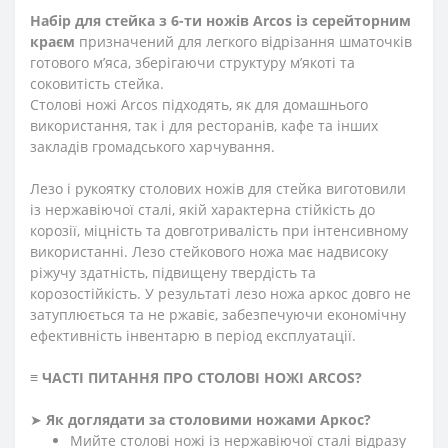
Набір для стейка з 6-ти ножів Arcos із серейторним
краєм
призначений для легкого відрізання шматочків
готового м’яса, зберігаючи структуру м’якоті та
соковитість стейка.
Столові ножі Arcos підходять, як для домашнього
використання, так і для ресторанів, кафе та інших
закладів громадського харчування.
Лезо і рукоятку столових ножів для стейка виготовили
із нержавіючої сталі, якій характерна стійкість до
корозії, міцність та довготривалість при інтенсивному
використанні. Лезо стейкового ножа має надвисоку
ріжучу здатність, підвищену твердість та
корозостійкість. У результаті лезо ножа аркос довго не
затуплюється та не ржавіє, забезпечуючи економічну
ефективність інвентарю в період експлуатації.
≡
ЧАСТІ ПИТАННЯ ПРО СТОЛОВІ НОЖІ ARCOS
?
➤
Як доглядати за столовими ножами Аркос?
Мийте столові ножі із нержавіючої сталі відразу