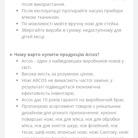
після використання.
Після експлуатації протирайте насухо прибори
м'якою тканиною.
По можливості мийте вручну ножі для стейка.
Зберігайте вироби в сухому, недоступному для
дітей місці.
➤
Чому варто купити продукцію Arcos?
Arcos - один з найвідоміших виробників ножів у
світі.
Висока якість за розумною ціною.
Ножі ARCOS не вимагають частої заміни, у
результаті підвищується економічна
ефективність інвентарю.
Arcos дає 10 років гарантії на виробничий брак.
Пропонуємо асортимент товарів з унікальним
дизайном для різного призначення: кухонні
поварські ножі, ніж для м’яса, ніж для обробки
м’яса, ніж для зняття шкур, ніж філейний, ніж
тесак, шеф-ножі, японські ножі, ножі Сантоку, ножі