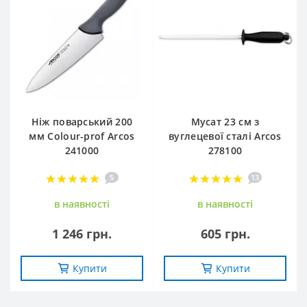
Ніж поварський 200
Мусат 23 см з
мм Сolour-prof Arcos
вуглецевої сталі Arcos
241000
278100
5
13
в наявностi
в наявностi
1 246 грн.
605 грн.
Купити
Купити