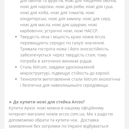
для овочів та фруктів, ножі для чищення овочів,
ножі для нарізки, ножі для риби, ножі для суші,
ножі для хліба, ножі для томатів, ножі
кондитерські, ножі для хамону, ножі для сиру,
ножі для масла, ножі для шаурми, ножі
карбовочні, устричні ножі, ножі HACCP.
Твердість леза і міцність краю ножів Arcos
перевищують середні по галузі значення.
Тривала гострота ножа і його зносостійкість
забезпечується через твердість сталі, тому
потреба в заточенні виникає рідше.
Сталь Nitrum, завдяки удосконаленій
мікроструктурі, підвищує стійкість до корозії.
Технологія виготовлення стали Nitrum екологічна
і безпечна для навколишнього середовища.
➤
Де купити ножі для стейка Arcos?
Купити Аркос ножі можна в нашому офіційному
інтернет-магазині ножів arcos.com.ua. Ми з радістю
допоможемо обрати та купити ніж. Доставка
замовлення без затримки по Україні відбувається