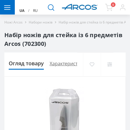
0
UA
/
RU
Ножі Arcos
Набори ножів
Набір ножів для стейка із 6 предметів Ar
Набір ножів для стейка із 6 предметів
Arcos (702300)
Огляд товару
Характеристики
Доставка і оплат