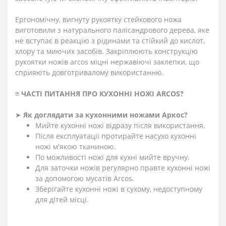
Ергономічну, вигнуту рукоятку стейкового ножа
виготовили з натурального палісандрового дерева, як
е
не вступає в реакцію з рідинами та стійкий
до кислот,
хлору та миючих засобів. Закріплюють конструкцію
рукоятки ножів arcos міцні нержавіючі заклепки, що
сприяють довготривалому використанню.
≡
ЧАСТІ ПИТАННЯ ПРО КУХОННІ НОЖІ ARCOS
?
➤
Як доглядати за кухонними ножами Аркос?
Мийте кухонні ножі відразу після використання.
Після експлуатації протирайте насухо кухонні
ножі м'якою тканиною.
По можливості ножі для кухні мийте вручну.
Для заточки ножів регулярно правте кухонні ножі
за допомогою мусатів Arcos.
Зберігайте кухонні ножі в сухому, недоступному
для дітей місці.