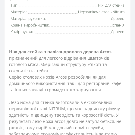
Тип:
Ніж для стейка
Матеріал:
Нержавіюча сталь Nitrum
Матеріал рукоятки:
Дерево
Країна виробництва:
Іспанія
Колір рукояті:
Дерево
Ніж для стейка з палісандрового дерева Arcos
призначений для легкого відрізання шматочків
готового м’яса, зберігаючи структуру м’якоті та
соковитість стейка.
Серію столових ножів Arcos розробили, як для
домашнього використання, так і для ресторанів, кафе
та інших закладів громадського харчування.
Лезо ножа для стейка виготовили з ексклюзивної
нержавіючої сталі NITRUM, що має надвисоку ріжучу
здатність, підвищену твердість та корозостійкість. У
результаті лезо ножа arcos довго не затуплюється, не
ржавіє, тому виріб має довгий термін служби,
забезпечуючи економічну ефективність інвентарю.