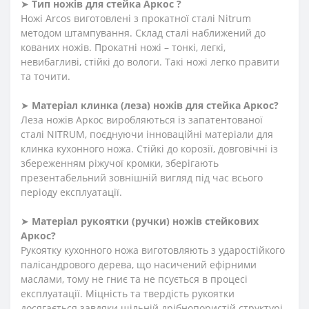
➤
Тип ножів для стейка Аркос
?
Ножі Arcos виготовлені з прокатної сталі Nitrum
методом штампування. Склад сталі наближений до
кованих ножів. Прокатні ножі – тонкі, легкі,
невибагливі, стійкі до вологи. Такі ножі легко правити
та точити.
➤
Матеріал клинка (леза) ножів для стейка Аркос?
Леза ножів Аркос виробляються із запатентованої
сталі NITRUM, поєднуючи інноваційні матеріали для
клинка кухонного ножа. Стійкі до корозії, довговічні із
збереженням ріжучої кромки, зберігають
презентабельний зовнішній вигляд під час всього
періоду експлуатації.
➤
Матеріал
рукоятки
(
ручки
)
ножів стейкових
Аркос?
Рукоятку кухонного ножа виготовляють з ударостійкого
палісандрового дерева, що насичений ефірними
маслами, тому не гниє та не псується в процесі
експлуатації. Міцність та твердість рукоятки
досягається завдяки щільній дрібнопористій структурі.