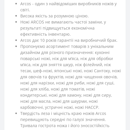
Arcos - один з найвідоміших виробників ножів у
світі.
Висока якість за розумною ціною.
Ножі ARCOS не вимагають частої заміни, у
результаті підвищується економічна
ефективність інвентарю.
Arcos дає 10 років гарантії на виробничий брак.
Пропонуємо асортимент товарів з унікальним
дизайном для різного призначення: кухонні
поварські ножі, ніж для м’яса, ніж для обробки
м’яса, ніж для зняття шкур, ніж філейний, ніж
тесак, шеф-ножі, японські ножі, ножі Сантоку, ножі
для овочів та фруктів, ножі для чищення овочів,
ножі для нарізки, ножі для риби, ножі для суші,
ножі для хліба, ножі для томатів, ножі
кондитерські, ножі для хамону, ножі для сиру,
ножі для масла, ножі для шаурми, ножі
карбовочні, устричні ножі, ножі HACCP.
Твердість леза і міцність краю ножів Arcos
перевищують середні по галузі значення.
Тривала гострота ножа і його зносостійкість