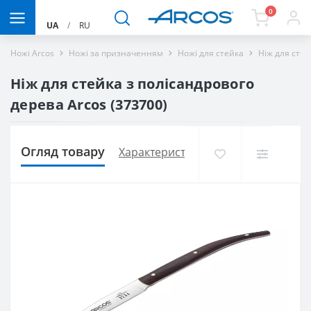
0
UA
/
RU
Ножі Arcos
Ножі за призначенням
Ножі для стейка
Ніж для стей
Ніж для стейка з полісандрового
дерева Arcos (373700)
Огляд товару
Характеристики
Доставка і оплат