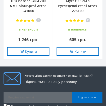
Ніж поварський 200
Мусат 23 см з
мм Сolour-prof Arcos
вуглецевої сталі Arcos
241000
278100
5
13
в наявностi
в наявностi
1 246 грн.
605 грн.
Купити
Купити
Хочете дізнаватися першим про акції і знижки?
Підпишіться на нашу розсилку
Підписатися