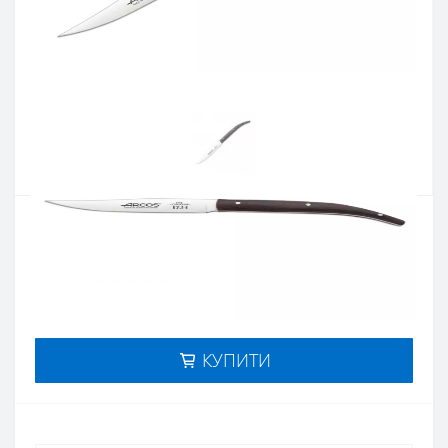
Артикул:
373700
Наявність:
немає в наявностi
Кількість:
Цiна 1 054 грн.
-
+
КУПИТИ