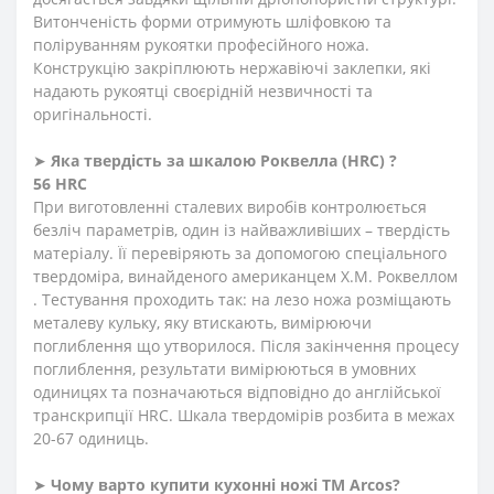
Витонченість форми отримують шліфовкою та
поліруванням рукоятки професійного ножа.
Конструкцію закріплюють нержавіючі заклепки, які
надають рукоятці своєрідній незвичності та
оригінальності.
➤
Яка твердість
за
шкалою
Роквелла
(HRC)
?
56 HRC
При виготовленні сталевих виробів контролюється
безліч параметрів, один із найважливіших – твердість
матеріалу. Її перевіряють за допомогою спеціального
твердоміра, винайденого американцем Х.М. Роквеллом
. Тестування проходить так: на лезо ножа розміщають
металеву кульку, яку втискають, вимірюючи
поглиблення що утворилося. Після закінчення процесу
поглиблення, результати вимірюються в умовних
одиницях та позначаються відповідно до англійської
транскрипції HRC. Шкала твердомірів розбита в межах
20-67 одиниць.
➤
Чому варто купити кухонні ножі ТМ Arcos?