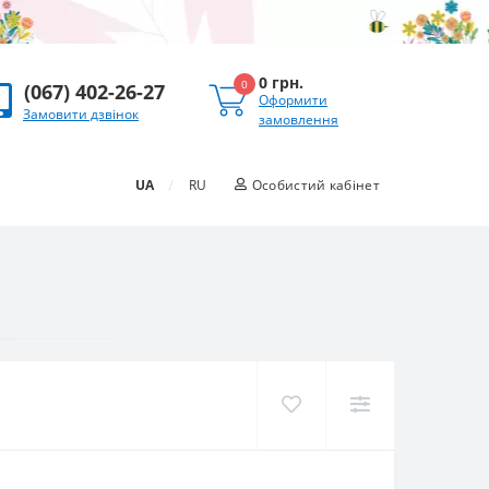
0 грн.
0
(067) 402-26-27
Оформити
Замовити дзвінок
замовлення
/
UA
RU
Особистий кабінет