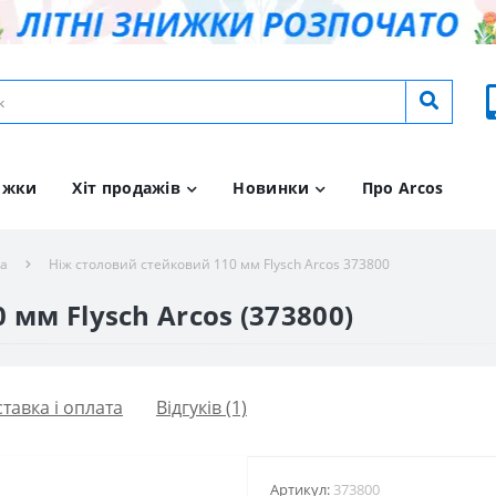
ижки
Хіт продажів
Новинки
Про Arcos
ка
Ніж столовий стейковий 110 мм Flysch Arcos 373800
мм Flysch Arcos (373800)
тавка і оплата
Відгуків (1)
Артикул:
373800