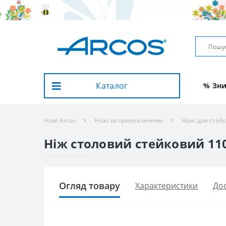
Каталог
% Зн
Ножі Arcos
Ножі за призначенням
Ножі для стей
Ніж столовий стейковий 110 
Огляд товару
Характеристики
Дос