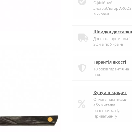
Офіційний
дистриб'ютор ARCOS
в Україні
Швидка доставка
Доставка протягом 1-
3 днів по Україні
Гарантія якості
10 років гарантія на
ножі
Купуй в кредит
Оплата частинами
або миттєва
розстрочка від
ПриватБанку