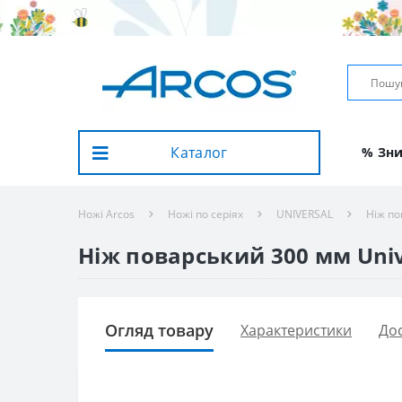
Каталог
% Зн
Ножі Arcos
Ножі по серіях
UNIVERSAL
Ніж по
Ніж поварський 300 мм Unive
Огляд товару
Характеристики
Дос