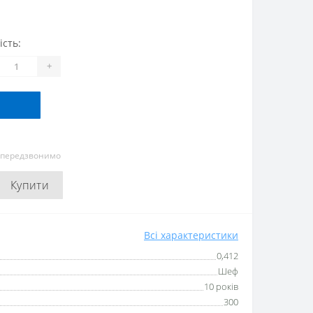
ість:
+
и передзвонимо
Купити
Всі характеристики
0,412
Шеф
10 років
300