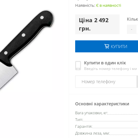
Наявність:
Є в наявності
Кільк
Цiна 2 492
грн.
-
КУПИТИ
Купити в один клік
Введіть номер телефону і м
Основні характеристики
Вага упаковки, кг:
Тип:
Гарантія:
Довжина леза, мм: