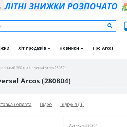
ижки
Хіт продажів
Новинки
Про Arcos
варський 300 мм Universal Arcos 280804
rsal Arcos (280804)
тавка і оплата
Вiдео
Відгуків (3)
Артикул:
280804