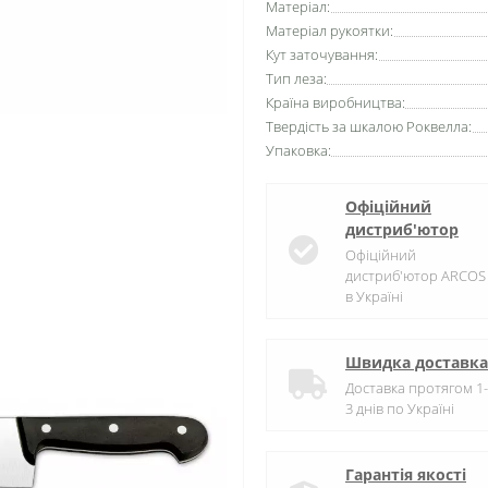
Матеріал:
Матеріал рукоятки:
Кут заточування:
Тип леза:
Країна виробництва:
Твердість за шкалою Роквелла:
Упаковка:
Офіційний
дистриб'ютор
Офіційний
дистриб'ютор ARCOS
в Україні
Швидка доставка
Доставка протягом 1-
3 днів по Україні
Гарантія якості