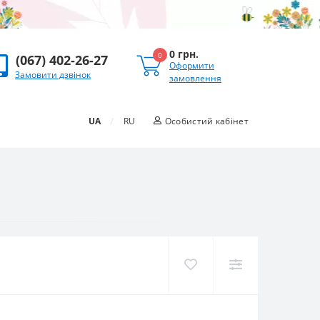
0 грн.
0
(067) 402-26-27
Оформити
Замовити дзвінок
замовлення
/
UA
RU
Особистий кабінет