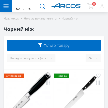
0
UA
/
RU
Ножі Arcos
Ножі за призначенням
Чорний ніж
Чорний ніж
Фільтр товару
Хіт продажів
Новинка