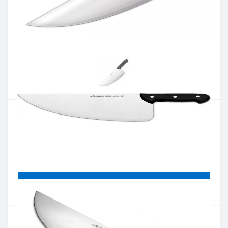
Артикул:
287200
Наявність:
немає в наявностi
Кількість:
Цiна 4 730 грн.
-
+
КУПИТИ