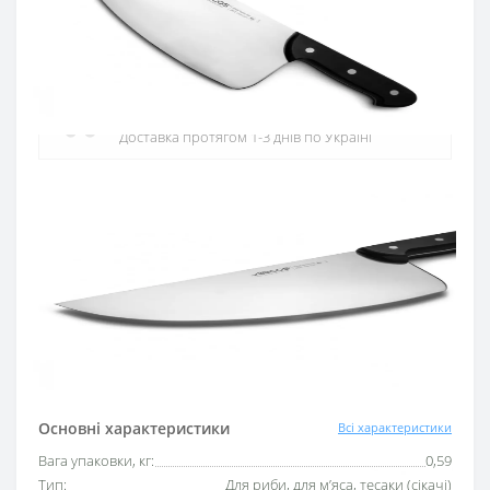
Офіційний дистриб'ютор
Офіційний дистриб'ютор ARCOS в Україні
Швидка доставка
Доставка протягом 1-3 днів по Україні
Гарантія якості
10 років гарантія на ножі
Купуй в кредит
Оплата частинами або миттєва розстрочка
від ПриватБанку
Основні характеристики
Всі характеристики
Вага упаковки, кг:
0,59
Тип:
Для риби, для м’яса, тесаки (сікачі)