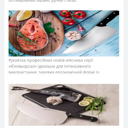
оптимальний баланс ручки і леза.
Лезо ножа топірця для м’яса виготовили з
ексклюзивної нержавіючої сталі NITRUM, що має
надвисоку ріжучу здатність, підвищену твердість та
корозостійкість. У результаті лезо ножа тесака довго не
затуплюється, не ржавіє, тому виріб має довгий термін
служби, забезпечуючи економічну ефективність
інвентарю.
Рукоятка професійних ножів м’ясника серії
«Юнівьорсал» ідеальна для інтенсивного
використання, завдяки ергономічній формі із
потовщенням посередині. Комфортний захват
рукоятки не перевантажує кисть руки впродовж
тривалої роботи. Рукоятку виготовили з
поліоксиметиленових накладок, які не створюють
щілин та запобігають проникненню мікроскопічних
елементів їжі. Закріплюють конструкцію рукоятки
професійного ножа міцні металеві заклепки, що
сприяють довготривалій роботі з ножем для м’яса.
Антиковзкий виступ, розміщений на кінці рукоятки