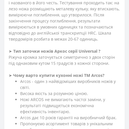
і названого в його честь. Тестування проходить так: на
лезо ножа розміщають металеву кульку, яку втискають,
вимірюючи поглиблення, що утворилося. Після
закінчення процесу поглиблення, результати
вимірюються в умовних одиницях та позначаються
відповідно до англійської транскрипції HRC. Шкала
твердомірів розбита в межах 20-67 одиниць.
➤
Тип заточки ножів Аркос серії Universal ?
Ріжуча кромка заточується симетрично з двох сторін
під однаковим кутом 15 градусів з кожної сторони.
➤
Чому варто купити кухонні ножі ТМ Arcos?
Arcos - один з найвідоміших виробників ножів у
світі.
Висока якість за розумною ціною.
Ножі ARCOS не вимагають частої заміни, у
результаті підвищується економічна
ефективність інвентарю.
Arcos дає 10 років гарантії на виробничий брак.
Пропонуємо асортимент товарів з унікальним