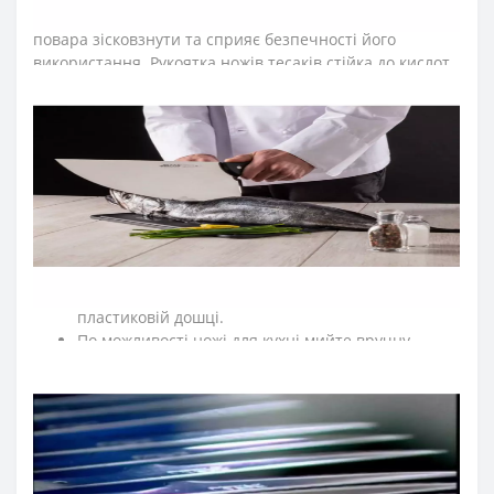
ножа сікача серії «Юнівьорсал», не дозволяє руці
повара зісковзнути та сприяє безпечності його
використання. Рукоятка ножів тесаків стійка до кислот,
хлору, миючих засобів та високих температур.
≡
ЧАСТІ ПИТАННЯ ПРО ПРОФЕСІЙНІ НОЖІ ARCOS
СЕРІЇ
UNIVERSAL?
➤
Як доглядати за кухонними ножами Аркос?
Мийте кухонні ножі відразу після використання.
Після експлуатації протирайте насухо кухонні
ножі м'якою тканиною.
Рекомендуємо нарізати на дерев'яній або
пластиковій дошці.
По можливості ножі для кухні мийте вручну.
Для заточки ножів регулярно правте кухонні ножі
за допомогою мусатів Arcos.
Зберігаємо кухонні ножі в сухому, недоступному
для дітей місці.