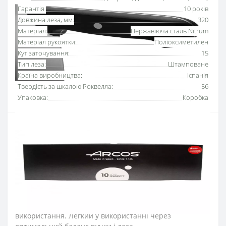
Гарантія:
10 років
Довжина леза, мм:
320
Матеріал:
Нержавіюча сталь Nitrum
Матеріал рукоятки:
Поліоксиметилен
Кут заточування:
15
Тип леза:
Штамповане
Країна виробництва:
Іспанія
Твердість за шкалою Роквелла:
56
Упаковка:
Коробка
Ніж сікач, топірець для м’яса 320 мм серії
«Юнівьорсал» Аркос
підходить для обробки м'яса та
риби великих розмірів, в яких зустрічаються дрібні і
середньої величини кістки та рубки замороженого
філе. Не шматує м’ясо, а структуровано і чітко розрубує,
зберігаючи волокна, які утримують соки і рідини.
Серію професійних ножів Аркос «Юнівьорсал»
розробили для професійного та домашнього
використання. Легкий у використанні через