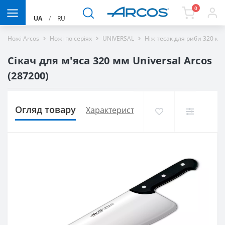
0
UA
/
RU
Ножі Arcos
Ножі по серіях
UNIVERSAL
Ніж тесак для риби 320 мм 
Сікач для м'яса 320 мм Universal Arcos
(287200)
Огляд товару
Характеристики
Доставка і оплат