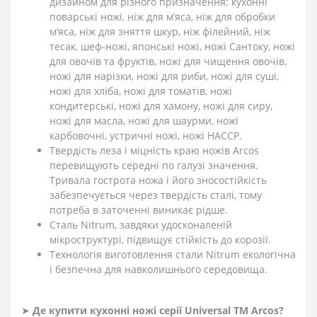
дизайном для різного призначення: кухонні
поварські ножі, ніж для м’яса, ніж для обробки
м’яса, ніж для зняття шкур, ніж філейний, ніж
тесак, шеф-ножі, японські ножі, ножі Сантоку, ножі
для овочів та фруктів, ножі для чищення овочів,
ножі для нарізки, ножі для риби, ножі для суші,
ножі для хліба, ножі для томатів, ножі
кондитерські, ножі для хамону, ножі для сиру,
ножі для масла, ножі для шаурми, ножі
карбовочні, устричні ножі, ножі HACCP.
Твердість леза і міцність краю ножів Arcos
перевищують середні по галузі значення.
Тривала гострота ножа і його зносостійкість
забезпечується через твердість сталі, тому
потреба в заточенні виникає рідше.
Сталь Nitrum, завдяки удосконаленій
мікроструктурі, підвищує стійкість до корозії.
Технологія виготовлення стали Nitrum екологічна
і безпечна для навколишнього середовища.
➤
Де купити кухонні ножі
серії
Universal
ТМ Arcos?