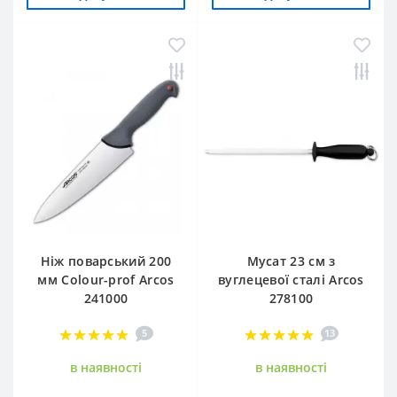
Ніж поварський 200
Мусат 23 см з
мм Сolour-prof Arcos
вуглецевої сталі Arcos
241000
278100
5
13
в наявностi
в наявностi