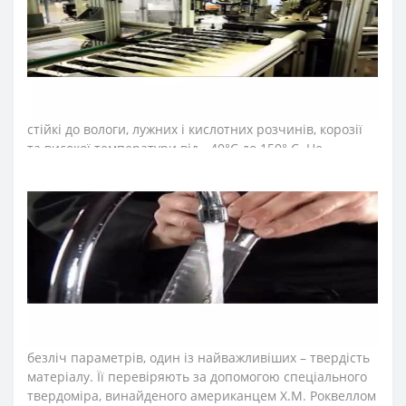
➤
Матеріал
рукоятки
(
ручки
)
ножів Аркос серії
Universal ?
Рукоятку ножів виготовляють з пластичного
поліоксиметилену та прикріплюють до хвостовика
трьома потужними заклепками. Ручки серії Universal –
стійкі до вологи, лужних і кислотних розчинів, корозії
та високої температури від - 40°C до 150° C. Не
потрапляють залишки їжі, вода завдяки повній
відсутності пустот. Довгий час зберігають свою
цілісність і зовнішній вигляд.
➤
Упаковка ножів Аркос серії Universal ?
Ножі серії Universal – блістерна упаковка
➤
Яка твердість
за
шкалою
Роквелла
(HRC)
?
56 HRC
При виготовленні сталевих виробів контролюється
безліч параметрів, один із найважливіших – твердість
матеріалу. Її перевіряють за допомогою спеціального
твердоміра, винайденого американцем Х.М. Роквеллом