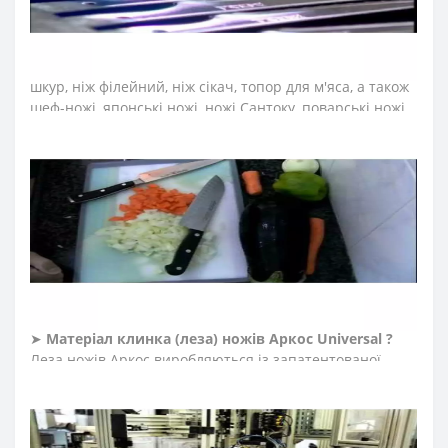
➤
Які ножі входять в професійну серію Аркос
Universal ?
До колекції увійшли професійні ножі м’ясника: для
обробки м’яса, ніж обвалювальний, ніж для зняття
шкур, ніж філейний, ніж сікач, топор для м'яса, а також
шеф-ножі, японські ножі, ножі Сантоку, поварські ножі,
ножі для овочів та фруктів, ножі для чищення овочів,
ножі для нарізки, ножі для риби, ножі для салямі, ножі
для хліба, ножі для хамону.
➤
Тип ножів Аркос Universal ?
Ножі Arcos серії «Universal» виготовлені з прокатної
сталі Nitrum методом штампування. Склад сталі
наближений до кованих ножів. Прокатні ножі – тонкі,
легкі, невибагливі, стійкі до вологи. Такі ножі легко
правити та точити.
➤
Матеріал клинка (леза) ножів Аркос Universal ?
Леза ножів Аркос виробляються із запатентованої
сталі NITRUM, що є поєднанням інноваційних
матеріалів. Стійкі до корозії, довговічні із збереженням
ріжучої кромки, зберігають презентабельний
зовнішній вигляд під час всього періоду експлуатації.