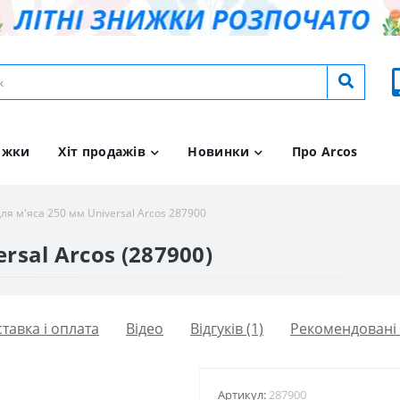
ижки
Хіт продажів
Новинки
Про Arcos
для м'яса 250 мм Universal Arcos 287900
rsal Arcos (287900)
тавка і оплата
Вiдео
Відгуків (1)
Рекомендовані
Артикул:
287900