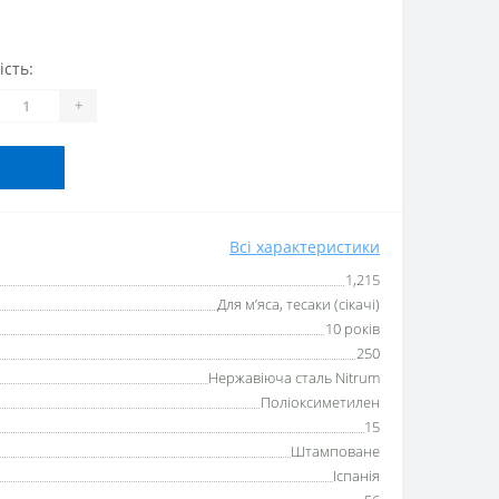
ість:
+
Всі характеристики
1,215
Для м’яса, тесаки (сікачі)
10 років
250
Нержавіюча сталь Nitrum
Поліоксиметилен
15
Штамповане
Іспанія