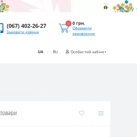
0 грн.
0
(067) 402-26-27
Оформити
Замовити дзвінок
замовлення
/
UA
RU
Особистий кабінет
 товари