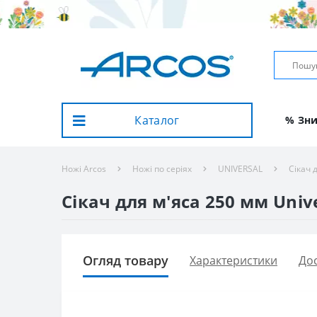
Каталог
% Зн
Ножі Arcos
Ножі по серіях
UNIVERSAL
Сікач 
Сікач для м'яса 250 мм Unive
Огляд товару
Характеристики
Дос