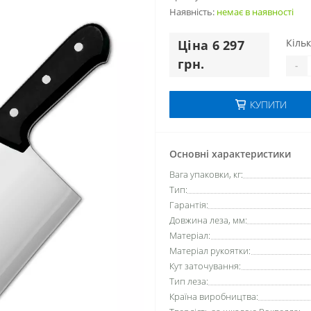
Наявність:
немає в наявностi
Кільк
Цiна 6 297
грн.
-
КУПИТИ
Основні характеристики
Вага упаковки, кг:
Тип:
Гарантія:
Довжина леза, мм:
Матеріал:
Матеріал рукоятки:
Кут заточування:
Тип леза:
Країна виробництва: