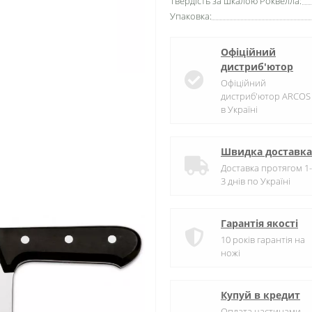
Твердість за шкалою Роквелла:
Упаковка:
Офіційний
дистриб'ютор
Офіційний
дистриб'ютор ARCOS
в Україні
Швидка доставка
Доставка протягом 1-
3 днів по Україні
Гарантія якості
10 років гарантія на
ножі
Купуй в кредит
Оплата частинами