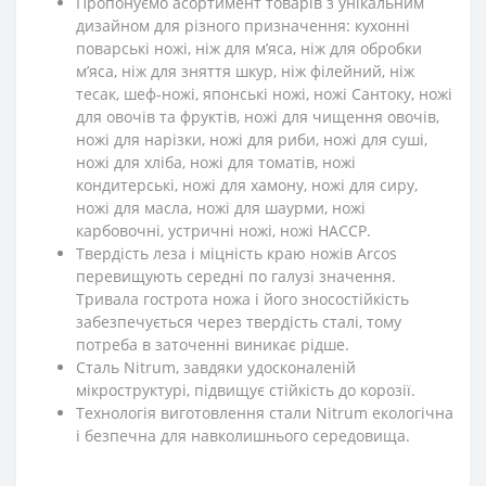
Пропонуємо асортимент товарів з унікальним
дизайном для різного призначення: кухонні
поварські ножі, ніж для м’яса, ніж для обробки
м’яса, ніж для зняття шкур, ніж філейний, ніж
тесак, шеф-ножі, японські ножі, ножі Сантоку, ножі
для овочів та фруктів, ножі для чищення овочів,
ножі для нарізки, ножі для риби, ножі для суші,
ножі для хліба, ножі для томатів, ножі
кондитерські, ножі для хамону, ножі для сиру,
ножі для масла, ножі для шаурми, ножі
карбовочні, устричні ножі, ножі HACCP.
Твердість леза і міцність краю ножів Arcos
перевищують середні по галузі значення.
Тривала гострота ножа і його зносостійкість
забезпечується через твердість сталі, тому
потреба в заточенні виникає рідше.
Сталь Nitrum, завдяки удосконаленій
мікроструктурі, підвищує стійкість до корозії.
Технологія виготовлення стали Nitrum екологічна
і безпечна для навколишнього середовища.