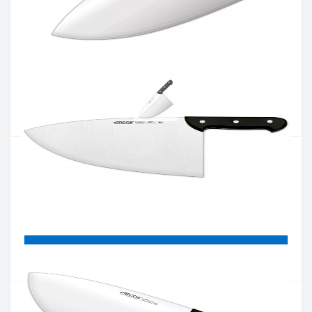
Артикул:
287400
Наявність:
немає в наявностi
Кількість:
Цiна 4 793 грн.
-
+
КУПИТИ