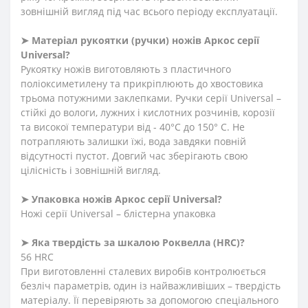
зовнішній вигляд під час всього періоду експлуатації.
➤ Матеріал рукоятки (ручки) ножів Аркос серії
Universal?
Рукоятку ножів виготовляють з пластичного
поліоксиметилену та прикріплюють до хвостовика
трьома потужними заклепками. Ручки серії Universal –
стійкі до вологи, лужних і кислотних розчинів, корозії
та високої температури від - 40°C до 150° C. Не
потрапляють залишки їжі, вода завдяки повній
відсутності пустот. Довгий час зберігають свою
цілісність і зовнішній вигляд.
➤ Упаковка ножів Аркос серії Universal?
Ножі серії Universal – блістерна упаковка
➤ Яка твердість за шкалою Роквелла (HRC)?
56 HRC
При виготовленні сталевих виробів контролюється
безліч параметрів, один із найважливіших – твердість
матеріалу. Її перевіряють за допомогою спеціального