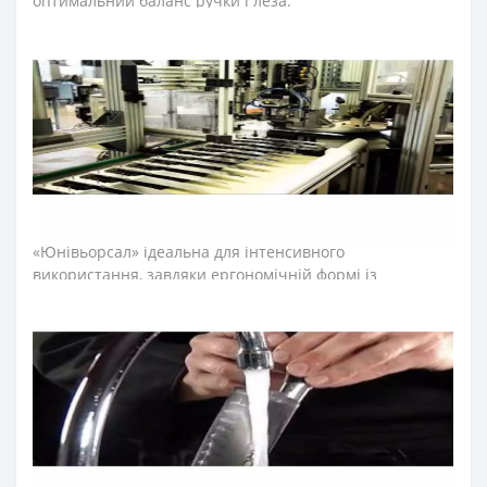
оптимальний баланс ручки і леза.
Лезо ножа топірця для м’яса виготовили з
ексклюзивної нержавіючої сталі NITRUM, що має
надвисоку ріжучу здатність, підвищену твердість та
корозостійкість. У результаті лезо ножа тесака довго не
затуплюється, не ржавіє, тому виріб має довгий термін
служби, забезпечуючи економічну ефективність
інвентарю.
Рукоятка професійних ножів м’ясника серії
«Юнівьорсал» ідеальна для інтенсивного
використання, завдяки ергономічній формі із
потовщенням посередині. Комфортний захват
рукоятки не перевантажує кисть руки впродовж
тривалої роботи. Рукоятку виготовили з
поліоксиметиленових накладок, які не створюють
щілин та запобігають проникненню мікроскопічних
елементів їжі. Закріплюють конструкцію рукоятки
професійного ножа міцні металеві заклепки, що
сприяють довготривалій роботі з ножем для м’яса.
Антиковзкий виступ, розміщений на кінці рукоятки