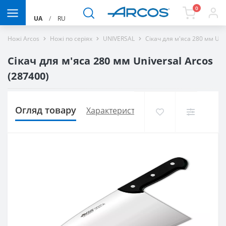
0
UA
/
RU
Ножі Arcos
Ножі по серіях
UNIVERSAL
Сікач для м'яса 280 мм Uni
Сікач для м'яса 280 мм Universal Arcos
(287400)
Огляд товару
Характеристики
Доставка і оплат