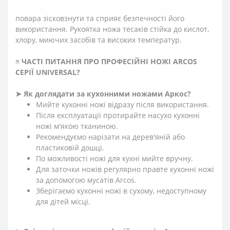
ножа сікача серії «Юнівьорсал», не дозволяє руці
повара зісковзнути та сприяє безпечності його
використання. Рукоятка ножа тесаків стійка до кислот,
хлору, миючих засобів та високих температур.
≡ ЧАСТІ ПИТАННЯ ПРО ПРОФЕСІЙНІ НОЖІ ARCOS
СЕРІЇ UNIVERSAL
?
➤ Як доглядати за кухонними ножами Аркос?
Мийте кухонні ножі відразу після використання.
Після експлуатації протирайте насухо кухонні
ножі м'якою тканиною.
Рекомендуємо нарізати на дерев'яній або
пластиковій дошці.
По можливості ножі для кухні мийте вручну.
Для заточки ножів регулярно правте кухонні ножі
за допомогою мусатів Arcos.
Зберігаємо кухонні ножі в сухому, недоступному
для дітей місці.