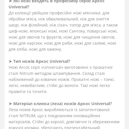
➤ Які ножі входять в професійну серію Аркос
Universal?
До колекції увійшли професійні ножі м’ясника: для
обробки м’яса, ніж обвалювальний, ніж для зняття
шкур, ніж філейний, ніж сікач, топор для м'яса, а також
шеф-ножі, японські ножі, ножі Сантоку, поварські ножі,
ножі для овочів та фруктів, ножі для чищення овочів,
ножі для нарізки, ножі для риби, ножі для салямі, ножі
для хліба, ножі для хамону.
➤ Тип ножів Аркос Universal?
Ножі Arcos серії «Universal» виготовлені з прокатної
сталі Nitrum методом штампування. Склад сталі
наближений до кованих ножів. Прокатні ножі – тонкі,
легкі, невибагливі, стійкі до вологи. Такі ножі легко
правити та точити.
➤ Матеріал клинка (леза) ножів Аркос Universal?
Леза ножів Аркос виробляються із запатентованої
сталі NITRUM, що є поєднанням інноваційних
матеріалів. Стійкі до корозії, довговічні із збереженням
ріжучої кромки, зберігають презентабельний