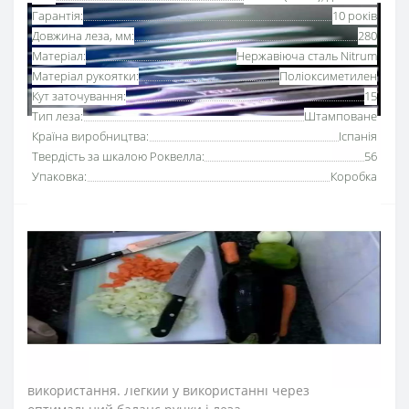
Гарантія:
10 років
Довжина леза, мм:
280
Матеріал:
Нержавіюча сталь Nitrum
Матеріал рукоятки:
Поліоксиметилен
Кут заточування:
15
Тип леза:
Штамповане
Країна виробництва:
Іспанія
Твердість за шкалою Роквелла:
56
Упаковка:
Коробка
Ніж сікач, топірець для м’яса 280 мм серії
«Юнівьорсал» Аркос
підходить для обробки м'яса, в
яких зустрічаються дрібні і середньої величини кістки
та рубки замороженого філе. Не шматує м’ясо, а
структуровано і чітко розрубує, зберігаючи волокна, які
утримують соки і рідини.
Серію професійних ножів Аркос «Юнівьорсал»
розробили для професійного та домашнього
використання. Легкий у використанні через