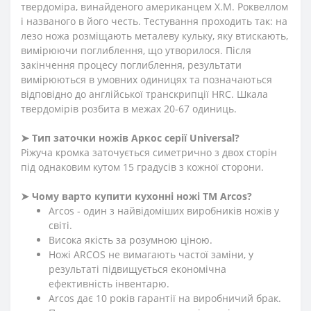
твердоміра, винайденого американцем Х.М. Роквеллом
і названого в його честь. Тестування проходить так: на
лезо ножа розміщають металеву кульку, яку втискають,
вимірюючи поглиблення, що утворилося. Після
закінчення процесу поглиблення, результати
вимірюються в умовних одиницях та позначаються
відповідно до англійської транскрипції HRC. Шкала
твердомірів розбита в межах 20-67 одиниць.
➤ Тип заточки ножів Аркос серії Universal?
Ріжуча кромка заточується симетрично з двох сторін
під однаковим кутом 15 градусів з кожної сторони.
➤ Чому варто купити кухонні ножі ТМ Arcos?
Arcos - один з найвідоміших виробників ножів у
світі.
Висока якість за розумною ціною.
Ножі ARCOS не вимагають частої заміни, у
результаті підвищується економічна
ефективність інвентарю.
Arcos дає 10 років гарантії на виробничий брак.