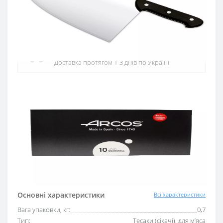
Офіційний дистриб'ютор
Офіційний дистриб'ютор ARCOS в Україні
Швидка доставка
Доставка протягом 1-3 днів по Україні
Гарантія якості
10 років гарантія на ножі
Купуй в кредит
Оплата частинами або миттєва розстрочка
від ПриватБанку
Основні характеристики
Всі характеристики
Вага упаковки, кг:
0,7
Тип:
Тесаки (сікачі), для м’яса