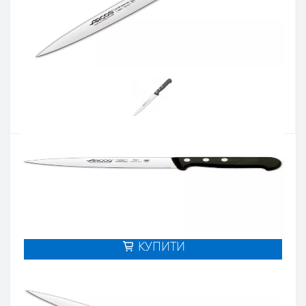
Артикул:
284204
Наявність:
Є в наявності
Кількість:
Цiна 1 084 грн.
-
+
КУПИТИ
Купити в один клік
Введіть номер телефону і ми передзвонимо