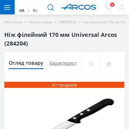
0
UA
/
RU
Ножі Arcos
Ножі по серіях
UNIVERSAL
Ніж філейний 170 мм Unive
Ніж філейний 170 мм Universal Arcos
(284204)
Огляд товару
Характеристики
Доставка і оплат
Хіт продажів