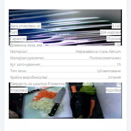
Основні характеристики
Всі характеристики
Вага упаковки, кг:
0,143
Тип:
Для нарізки
Гарантія:
10 років
Довжина леза, мм:
170
Матеріал:
Нержавіюча сталь Nitrum
Матеріал рукоятки:
Поліоксиметилен
Кут заточування:
15
Тип леза:
Штамповане
Країна виробництва:
Іспанія
Твердість за шкалою Роквелла:
56
Упаковка:
Коробка
Ніж для філе 170 мм серії «Юнівьорсал»
Аркос
використовують для відокремлення тонких,
рівних шматків філе від м'яса, риби або птиці.
Серію професійних ножів Аркос «Юнівьорсал»