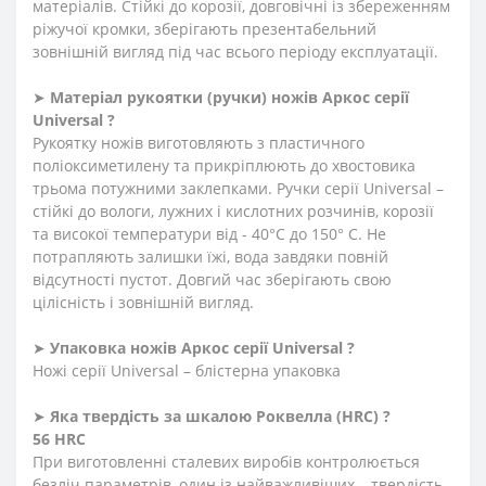
матеріалів. Стійкі до корозії, довговічні із збереженням
ріжучої кромки, зберігають презентабельний
зовнішній вигляд під час всього періоду експлуатації.
➤
Матеріал
рукоятки
(
ручки
)
ножів Аркос серії
Universal ?
Рукоятку ножів виготовляють з пластичного
поліоксиметилену та прикріплюють до хвостовика
трьома потужними заклепками. Ручки серії Universal –
стійкі до вологи, лужних і кислотних розчинів, корозії
та високої температури від - 40°C до 150° C. Не
потрапляють залишки їжі, вода завдяки повній
відсутності пустот. Довгий час зберігають свою
цілісність і зовнішній вигляд.
➤
Упаковка ножів Аркос серії Universal ?
Ножі серії Universal – блістерна упаковка
➤
Яка твердість
за
шкалою
Роквелла
(HRC)
?
56 HRC
При виготовленні сталевих виробів контролюється
безліч параметрів, один із найважливіших – твердість