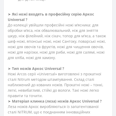
➤
Які ножі входять в професійну серію Аркос
Universal ?
До колекції увійшли професійні ножі м’ясника: для
обробки м’яса, ніж обвалювальний, ніж для зняття
шкур, ніж філейний, ніж сікач, топор для м'яса, а також
шеф-ножі, японські ножі, ножі Сантоку, поварські ножі,
ножі для овочів та фруктів, ножі для чищення овочів,
ножі для нарізки, ножі для риби, ножі для салямі, ножі
для хліба, ножі для хамону.
➤
Тип ножів Аркос Universal ?
Ножі Arcos серії «Universal» виготовлені з прокатної
сталі Nitrum методом штампування. Склад сталі
наближений до кованих ножів. Прокатні ножі – тонкі,
легкі, невибагливі, стійкі до вологи. Такі ножі легко
правити та точити.
➤
Матеріал клинка (леза) ножів Аркос Universal ?
Леза ножів Аркос виробляються із запатентованої
сталі NITRUM, що є поєднанням інноваційних