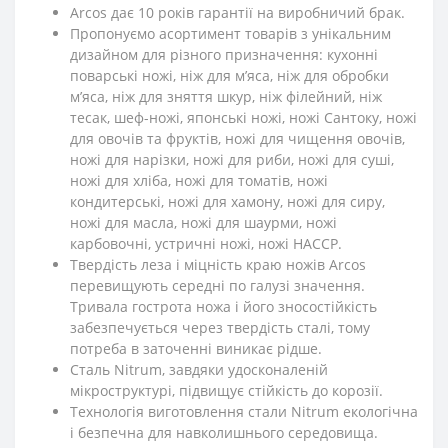
Arcos дає 10 років гарантії на виробничий брак.
Пропонуємо асортимент товарів з унікальним
дизайном для різного призначення: кухонні
поварські ножі, ніж для м’яса, ніж для обробки
м’яса, ніж для зняття шкур, ніж філейний, ніж
тесак, шеф-ножі, японські ножі, ножі Сантоку, ножі
для овочів та фруктів, ножі для чищення овочів,
ножі для нарізки, ножі для риби, ножі для суші,
ножі для хліба, ножі для томатів, ножі
кондитерські, ножі для хамону, ножі для сиру,
ножі для масла, ножі для шаурми, ножі
карбовочні, устричні ножі, ножі HACCP.
Твердість леза і міцність краю ножів Arcos
перевищують середні по галузі значення.
Тривала гострота ножа і його зносостійкість
забезпечується через твердість сталі, тому
потреба в заточенні виникає рідше.
Сталь Nitrum, завдяки удосконаленій
мікроструктурі, підвищує стійкість до корозії.
Технологія виготовлення стали Nitrum екологічна
і безпечна для навколишнього середовища.