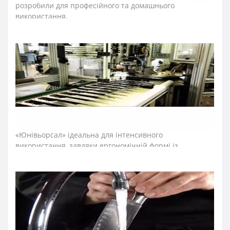
розробили для професійного та домашнього
використання.
Лезо філейного ножа виготовили з ексклюзивної
нержавіючої сталі NITRUM, що має надвисоку ріжучу
здатність, підвищену твердість та корозостійкість. У
результаті лезо ножа м’яса довго не затуплюється, не
ржавіє, тому виріб має довгий термін служби,
забезпечуючи економічну ефективність інвентарю.
Лезо ножа філейного виготовили тонким та гнучким
для того, щоб легко було обійти кістки та видалити
шкірку.
Рукоятка професійних ножів м’ясника серії
«Юнівьорсал» ідеальна для інтенсивного
використання, завдяки ергономічній формі із
потовщенням посередині. Комфортний захват
рукоятки не перевантажує кисть руки впродовж
тривалої роботи. Рукоятку виготовили з
поліоксиметиленових накладок, які не створюють
щілин та запобігають проникненню мікроскопічних
елементів їжі. Закріплюють конструкцію рукоятки
професійного ножа міцні металеві заклепки, що