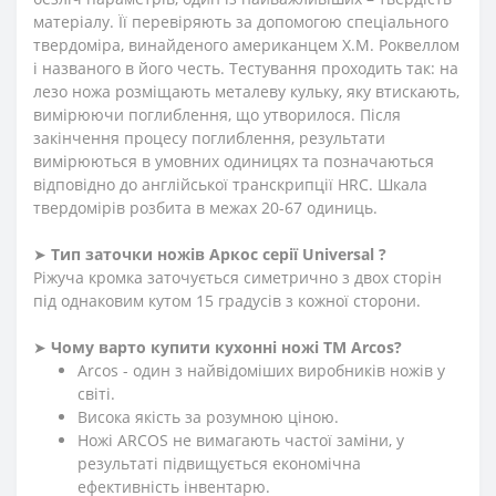
матеріалу. Її перевіряють за допомогою спеціального
твердоміра, винайденого американцем Х.М. Роквеллом
і названого в його честь. Тестування проходить так: на
лезо ножа розміщають металеву кульку, яку втискають,
вимірюючи поглиблення, що утворилося. Після
закінчення процесу поглиблення, результати
вимірюються в умовних одиницях та позначаються
відповідно до англійської транскрипції HRC. Шкала
твердомірів розбита в межах 20-67 одиниць.
➤
Тип заточки ножів Аркос серії Universal ?
Ріжуча кромка заточується симетрично з двох сторін
під однаковим кутом 15 градусів з кожної сторони.
➤
Чому варто купити кухонні ножі ТМ Arcos?
Arcos - один з найвідоміших виробників ножів у
світі.
Висока якість за розумною ціною.
Ножі ARCOS не вимагають частої заміни, у
результаті підвищується економічна
ефективність інвентарю.