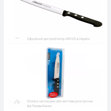
Купити
Офіційний дистриб'ютор
Офіційний дистриб'ютор ARCOS в Україні
Швидка доставка
Доставка протягом 1-3 днів по Україні
Гарантія якості
10 років гарантія на ножі
Купуй в кредит
Оплата частинами або миттєва розстрочка
від ПриватБанку