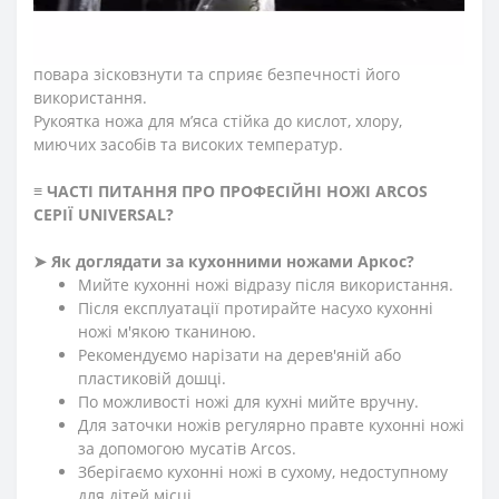
сприяють довготривалій роботі з професійним ножем.
Антиковзкий виступ, розміщений на кінці рукоятки
філейного ножа серії «Юнівьорсал», не дозволяє руці
повара зісковзнути та сприяє безпечності його
використання.
Рукоятка ножа для м’яса стійка до кислот, хлору,
миючих засобів та високих температур.
≡
ЧАСТІ ПИТАННЯ ПРО ПРОФЕСІЙНІ НОЖІ ARCOS
СЕРІЇ
UNIVERSAL?
➤
Як доглядати за кухонними ножами Аркос?
Мийте кухонні ножі відразу після використання.
Після експлуатації протирайте насухо кухонні
ножі м'якою тканиною.
Рекомендуємо нарізати на дерев'яній або
пластиковій дошці.
По можливості ножі для кухні мийте вручну.
Для заточки ножів регулярно правте кухонні ножі
за допомогою мусатів Arcos.
Зберігаємо кухонні ножі в сухому, недоступному
для дітей місці.