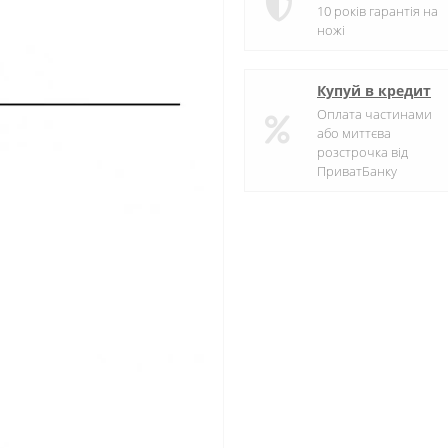
10 років гарантія на
ножі
Купуй в кредит
Оплата частинами
або миттєва
розстрочка від
ПриватБанку