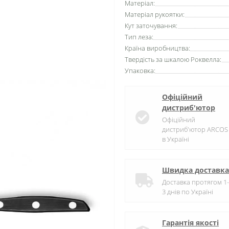
Матеріал:
Матеріал рукоятки:
Кут заточування:
Тип леза:
Країна виробництва:
Твердість за шкалою Роквелла:
Упаковка:
Офіційний
дистриб'ютор
Офіційний
дистриб'ютор ARCOS
в Україні
Швидка доставка
Доставка протягом 1-
3 днів по Україні
Гарантія якості