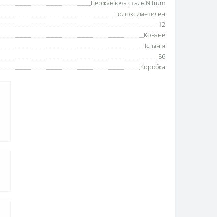
Нержавіюча сталь Nitrum
Поліоксиметилен
12
Коване
Іспанія
56
Коробка