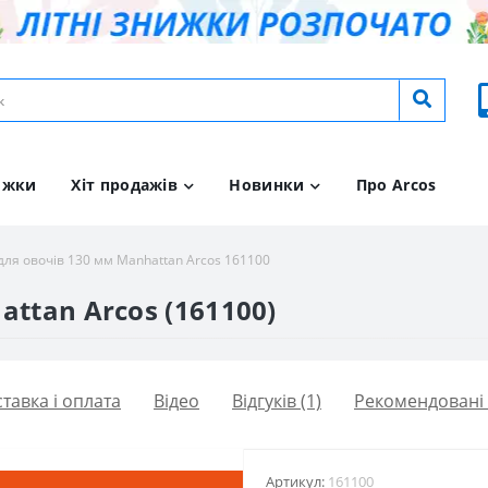
ижки
Хіт продажів
Новинки
Про Arcos
для овочів 130 мм Manhattan Arcos 161100
ttan Arcos (161100)
тавка і оплата
Вiдео
Відгуків (1)
Рекомендовані
Артикул:
161100