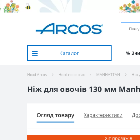
Каталог
% Зн
Ножі Arcos
Ножі по серіях
MANHATTAN
Ніж 
Ніж для овочів 130 мм Manha
Огляд товару
Характеристики
Дос
Хіт продажів