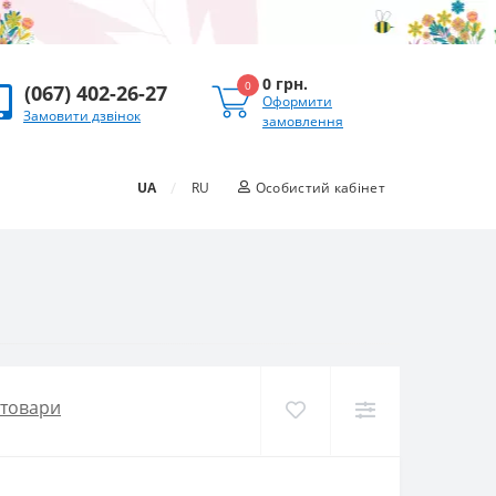
0 грн.
0
(067) 402-26-27
Оформити
Замовити дзвінок
замовлення
/
UA
RU
Особистий кабінет
 товари