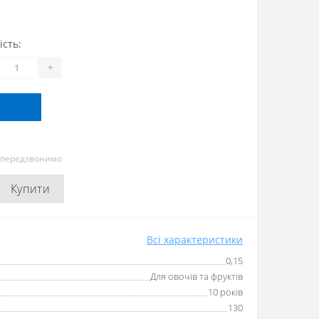
ість:
+
и передзвонимо
Купити
Всі характеристики
0,15
Для овочів та фруктів
10 років
130