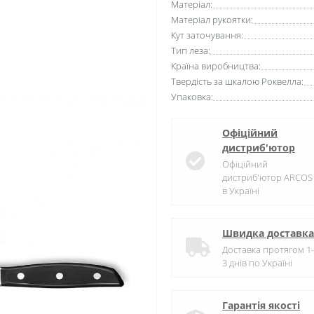
Матеріал:
Матеріал рукоятки:
Кут заточування:
Тип леза:
Країна виробництва:
Твердість за шкалою Роквелла:
Упаковка:
Офіційний
дистриб'ютор
Офіційний
дистриб'ютор ARCOS
в Україні
Швидка доставка
Доставка протягом 1-
3 днів по Україні
Гарантія якості