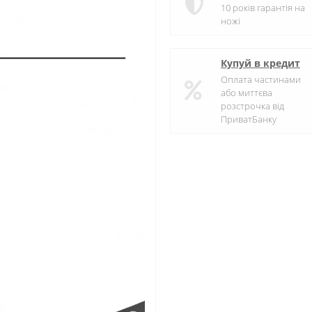
10 років гарантія на
ножі
Купуй в кредит
Оплата частинами
або миттєва
розстрочка від
ПриватБанку