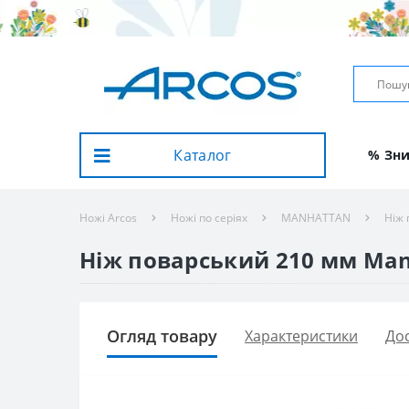
Каталог
% Зн
Ножі Arcos
Ножі по серіях
MANHATTAN
Ніж 
Ніж поварський 210 мм Manh
Огляд товару
Характеристики
Дос