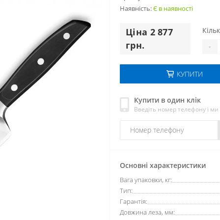
Наявність:
Є в наявності
Кільк
Цiна 2 877
грн.
-
КУПИТИ
Купити в один клік
Введіть номер телефону і м
Основні характеристики
Вага упаковки, кг:
Тип:
Гарантія:
Довжина леза, мм: