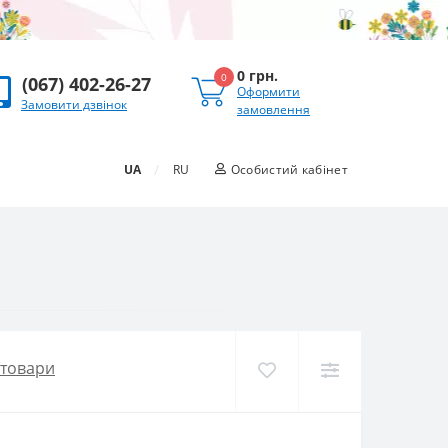
0 грн.
0
(067) 402-26-27
Оформити
Замовити дзвінок
замовлення
/
UA
RU
Особистий кабінет
 товари