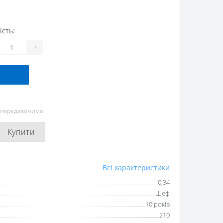
ість:
+
и передзвонимо
Купити
Всі характеристики
0,34
Шеф
10 років
210