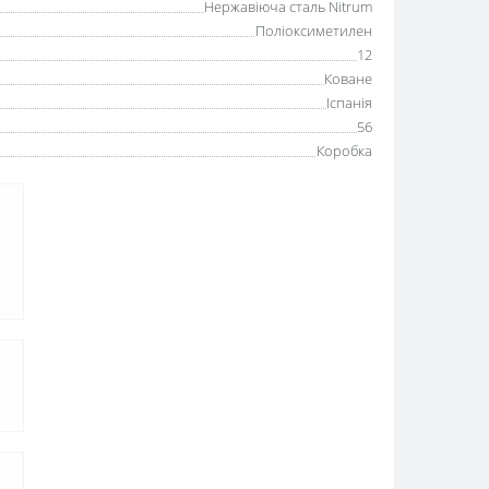
Нержавіюча сталь Nitrum
Поліоксиметилен
12
Коване
Іспанія
56
Коробка