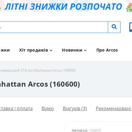
ижки
Хіт продажів
Новинки
Про Arcos
поварський 210 мм Manhattan Arcos 160600
attan Arcos (160600)
тавка і оплата
Вiдео
Відгуків (3)
Рекомендовані
Артикул:
160600