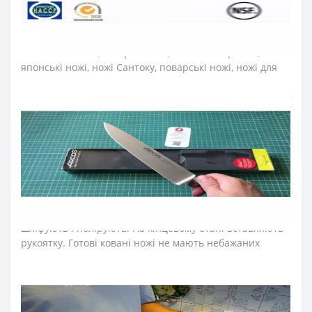
➤
Які ножі входять в серію Аркос
Riviera
?
До колекції увійшли ножі для обробки м’яса, ніж
обвалювальний, ніж філейний, а також шеф-ножі,
японські ножі, ножі Сантоку, поварські ножі, ножі для
овочів та фруктів, ножі для чищення овочів, ножі для
нарізки, ножі для томатів, ножі для риби, ножі для хліба,
ножі для хамону, ножі для сиру.
➤
Тип ножів Аркос
Riviera
?
Ножі Arcos серії Riviera виготовили методом гарячого
кування з екологічно чистої нержавіючої сталі NITRUM.
Вуглецеву сталь спочатку нагрівають, а потім кують,
надаючи форму професійному ножу. Кухонні ножі
згодом охолоджують азотом, термічно обробляють,
шліфують і полірують. На кінцевому етапі вставляють
рукоятку. Готові ковані ножі не мають небажаних
зварних швів, склеєних або порожніх ділянок.
Натомість ножам виготовленим методом гарячого
кування характерна висока механічна міцність,
стійкість до поломок та окислень.