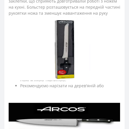
заклепки, що сприяють довготривалій роботі з ножем
на кухні. Больстер розташовується на передній частині
рукоятки ножа та зменшує навантаження на руку
повара під час нарізання. Рукоятка ножа для нарізання
пройшла антибактеріальну обробку, стійка до кислот,
хлору, миючих засобів та високих температур.
≡
ЧАСТІ ПИТАННЯ ПРО КУХОННІ НОЖІ ARCOS СЕРІЇ
RIVIERA?
➤
Як доглядати за кухонними ножами Аркос?
Мийте кухонні ножі відразу після використання.
Після експлуатації протирайте насухо кухонні
ножі м'якою тканиною.
Рекомендуємо нарізати на дерев'яній або
пластиковій дошці.
По можливості ножі для кухні мийте вручну.
Для заточки ножів регулярно правте кухонні ножі
за допомогою мусатів Arcos.
Зберігайте кухонні ножі в сухому, недоступному
для дітей місці.