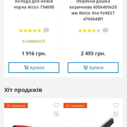
Колода для ножів
Обробна дошка
чорна Arcos 794000
коричнева 600х400х20
мм Resto line FoREST
470664ВП
3
1
в наявностi
1 916 грн.
2 493 грн.
Купити
Купити
Хіт продажів
Хіт продажів
Хіт продажів