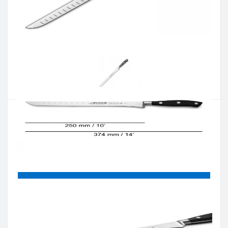
Артикул:
231000
Наявність:
Є в наявності
Кількість:
Цiна 2 812 грн.
-
+
КУПИТИ
Купити в один клік
Введіть номер телефону і ми передзвонимо