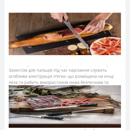
прилипають до ножа, тому нарізати можна легко та
швидко.
Серію кованих ножів Arcos Riviera розробили для
професійного та домашнього використання.
Лезо ножа для хамону виготовили з ексклюзивної
нержавіючої сталі NITRUM, що має надвисоку ріжучу
здатність, підвищену твердість та корозостійкість. У
результаті лезо ножа arcos довго не затуплюється, не
ржавіє, тому виріб має довгий термін служби,
забезпечуючи економічну ефективність інвентарю.
Захистом для пальців під час нарізання служить
особлива конструкція п’ятки, що розміщена на кінці
леза та робить використання ножа безпечним та
надійним.
Рукоятку ножа для окороку серії «
Рів’єра
» з витонченим
дизайном виготовили з поліоксиметиленових накладок,
які не створюють щілин та запобігають проникненню
мікроскопічних елементів їжі. Закріплюють
конструкцію рукоятки ножів arcos міцні металеві