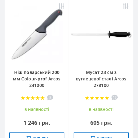
Ніж поварський 200
Мусат 23 см з
мм Сolour-prof Arcos
вуглецевої сталі Arcos
241000
278100
5
13
в наявностi
в наявностi
1 246 грн.
605 грн.