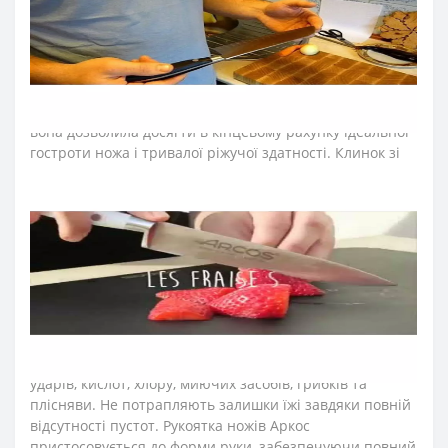
➤
Матеріал клинка (леза) ножів Аркос
Riviera
?
Лезо ножів Аркос виготовляють із запатентованої сталі
NITRUM, поєднуючи інноваційні матеріали для клинка
кухонного ножа. Неперевершену гостроту леза
створюють за технологією «шовковий край». Саме
вона дозволила досягти в кінцевому рахунку ідеальної
гостроти ножа і тривалої ріжучої здатності. Клинок зі
сталі NITRUM зберігає привабливий зовнішній вигляд
під час всього періоду експлуатації, йому характерна
стійкість до корозії, довговічність у процесі постійного
використання.
➤
Матеріал
рукоятки
(
ручки
)
ножів Аркос серії
Riviera
?
Рукоятку ножів виготовляють з пластичного
поліоксиметилену та прикріплюють до хвостовика
нержавіючими заклепками. Матеріал стійкий до
ударів, кислот, хлору, миючих засобів, грибків та
плісняви. Не потрапляють залишки їжі завдяки повній
відсутності пустот. Рукоятка ножів Аркос
пристосовується до форми руки, забезпечуючи повний