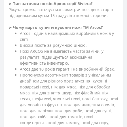
➤
Тип заточки ножів Аркос серії
Riviera
?
Ріжуча кромка заточується симетрично з двох сторін
під однаковим кутом 15 градусів з кожної сторони.
➤
Чому варто купити кухонні ножі ТМ Arcos?
Arcos - один з найвідоміших виробників ножів у
світі.
Висока якість за розумною ціною.
Ножі ARCOS не вимагають частої заміни, у
результаті підвищується економічна
ефективність інвентарю.
Arcos дає 10 років гарантії на виробничий брак.
Пропонуємо асортимент товарів з унікальним
дизайном для різного призначення: кухонні
поварські ножі, ніж для м’яса, ніж для обробки
м’яса, ніж для зняття шкур, ніж філейний, ніж
тесак, шеф-ножі, японські ножі, ножі Сантоку, ножі
для овочів та фруктів, ножі для чищення овочів,
ножі для нарізки, ножі для риби, ножі для суші,
ножі для хліба, ножі для томатів, ножі
кондитерські, ножі для хамону, ножі для сиру,