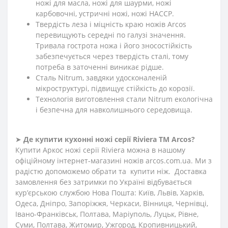
ножі для масла, ножі для шаурми, ножі
карбовочні, устричні ножі, ножі HACCP.
Твердість леза і міцність краю ножів Arcos
перевищують середні по галузі значення.
Тривала гострота ножа і його зносостійкість
забезпечується через твердість сталі, тому
потреба в заточенні виникає рідше.
Сталь Nitrum, завдяки удосконаленій
мікроструктурі, підвищує стійкість до корозії.
Технологія виготовлення стали Nitrum екологічна
і безпечна для навколишнього середовища.
➤
Де купити кухонні ножі
серії
Riviera
ТМ Arcos?
Купити Аркос ножі серії Riviera можна в нашому
офіційному інтернет-магазині ножів arcos.com.ua. Ми з
радістю допоможемо обрати та купити ніж. Доставка
замовлення без затримки по Україні відбувається
кур’єрською службою Нова Пошта: Київ, Львів, Харків,
Одеса, Дніпро, Запоріжжя, Черкаси, Вінниця, Чернівці,
Івано-Франківськ, Полтава, Маріуполь, Луцьк, Рівне,
Суми, Полтава, Житомир, Ужгород, Кропивницький,