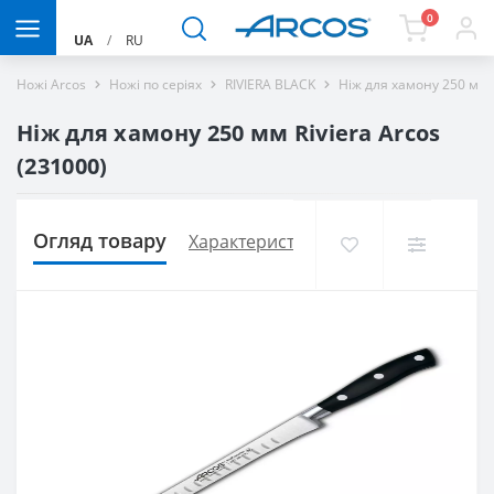
0
UA
/
RU
Ножі Arcos
Ножі по серіях
RIVIERA BLACK
Ніж для хамону 250 мм R
Ніж для хамону 250 мм Riviera Arcos
(231000)
Огляд товару
Характеристики
Доставка і оплат