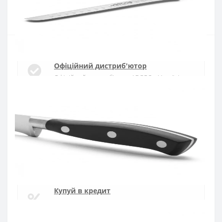
Купити
Офіційний дистриб'ютор
Офіційний дистриб'ютор ARCOS в Україні
Швидка доставка
Доставка протягом 1-3 днів по Україні
Гарантія якості
10 років гарантія на ножі
Купуй в кредит
Оплата частинами або миттєва розстрочка
від ПриватБанку