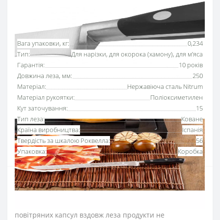
Основні характеристики
Всі характеристики
Вага упаковки, кг:
0,234
Тип:
Для нарізки, для окорока (хамону), для м’яса
Гарантія:
10 років
Довжина леза, мм:
250
Матеріал:
Нержавіюча сталь Nitrum
Матеріал рукоятки:
Поліоксиметилен
Кут заточування:
15
Тип леза:
Коване
Країна виробництва:
Іспанія
Твердість за шкалою Роквелла:
56
Упаковка:
Коробка
Ніж для хамону 25
0 мм серії
«Рів’єра»
Аркос з
довгим та гнучким лезом призначений для акуратного
зрізання тонких шматків окорока.
За рахунок
повітряних капсул вздовж леза продукти не