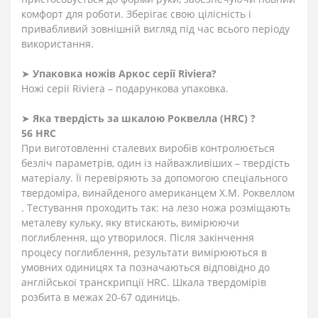
комфорт для роботи. Зберігає свою цілісність і
привабливий зовнішній вигляд під час всього періоду
використання.
➤
Упаковка ножів Аркос серії
Riviera
?
Ножі серії Riviera – подарункова упаковка.
➤
Яка твердість
за
шкалою
Роквелла
(HRC)
?
56 HRC
При виготовленні сталевих виробів контролюється
безліч параметрів, один із найважливіших – твердість
матеріалу. Її перевіряють за допомогою спеціального
твердоміра, винайденого американцем Х.М. Роквеллом
. Тестування проходить так: на лезо ножа розміщають
металеву кульку, яку втискають, вимірюючи
поглиблення
,
що утворилося. Після закінчення
процесу поглиблення, результати вимірюються в
умовних одиницях та позначаються відповідно до
англійської транскрипції HRC. Шкала твердомірів
розбита в межах 20-67 одиниць.