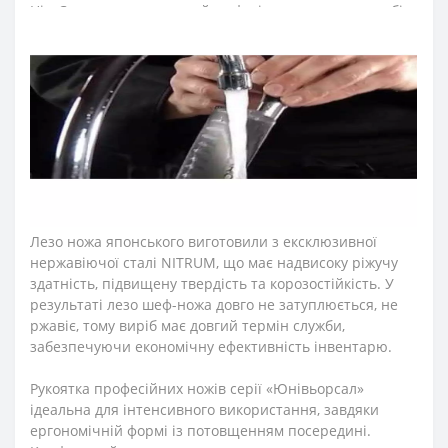
Ніж Сантоку – винятковий шеф-ніж, що поєднав у собі
західну та японську культури. «Сантоку» в перекладі –
«три хороші речі», що говорить про придатність ножа
добре рубати, кришити та нарізати дрібними скибками
або кубиками як м'ясо, так і овочі. Підходить для
підготовки м’ясного та рибного фаршу при створенні
соковитих рубаних котлет, для тонкого нарізання
слайсів м'яса, риби та овочів та т.п. Серію кухонних
ножів Аркос «Юнівьорсал» розробили для
професійного та домашнього використання.
Лезо ножа японського виготовили з ексклюзивної
нержавіючої сталі NITRUM, що має надвисоку ріжучу
здатність, підвищену твердість та корозостійкість. У
результаті лезо шеф-ножа довго не затуплюється, не
ржавіє, тому виріб має довгий термін служби,
забезпечуючи економічну ефективність інвентарю.
Рукоятка професійних ножів серії «Юнівьорсал»
ідеальна для інтенсивного використання, завдяки
ергономічній формі із потовщенням посередині.