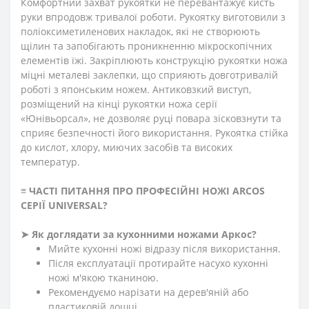
Комфортний захват рукоятки не перевантажує кисть
руки впродовж тривалої роботи. Рукоятку виготовили з
поліоксиметиленових накладок, які не створюють
щілин та запобігають проникненню мікроскопічних
елементів їжі. Закріплюють конструкцію рукоятки
ножа
міцні металеві заклепки, що сприяють довготривалій
роботі з японським ножем. Антиковзкий виступ,
розміщений на кінці рукоятки ножа серії
«Юнівьорсал», не дозволяє руці повара зісковзнути та
сприяє безпечності його використання. Рукоятка стійка
до кислот, хлору, миючих засобів та високих
температур.
≡ ЧАСТІ ПИТАННЯ ПРО ПРОФЕСІЙНІ НОЖІ ARCOS
СЕРІЇ
UNIVERSAL?
➤
Як доглядати за кухонними ножами Аркос?
Мийте кухонні ножі відразу після використання.
Після експлуатації протирайте насухо кухонні
ножі м'якою тканиною.
Рекомендуємо нарізати на дерев'яній або
пластиковій дошці.