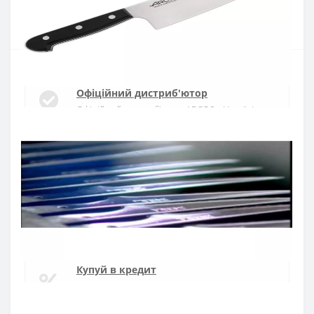
Купити
Офіційний дистриб'ютор
Офіційний дистриб'ютор ARCOS в Україні
Швидка доставка
Доставка протягом 1-3 днів по Україні
Гарантія якості
10 років гарантія на ножі
Купуй в кредит
Оплата частинами або миттєва розстрочка
від ПриватБанку