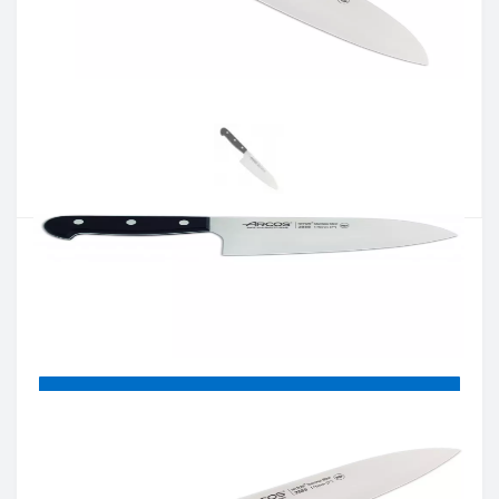
Артикул:
288804
Наявність:
Є в наявності
Кількість:
Цiна 1 660 грн.
-
+
КУПИТИ
Купити в один клік
Введіть номер телефону і ми передзвонимо