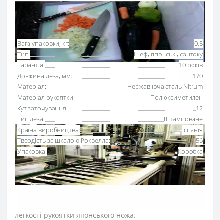
Основні характеристики
Всі характеристики
Вага упаковки, кг:
0,5
Тип:
Шеф, японські, сантоку
Гарантія:
10 років
Довжина леза, мм:
170
Матеріал:
Нержавіюча сталь Nitrum
Матеріал рукоятки:
Поліоксиметилен
Кут заточування:
12
Тип леза:
Штамповане
Країна виробництва:
Іспанія
Твердість за шкалою Роквелла:
56
Упаковка:
Коробка
Ніж японський Сантоку 17
0 мм Аркос серії
«Юнівьорсал»
– універсальний ніж для кухні,
альтернатива шеф-ножу завдяки висоті клинка та
легкості рукоятки японського ножа.