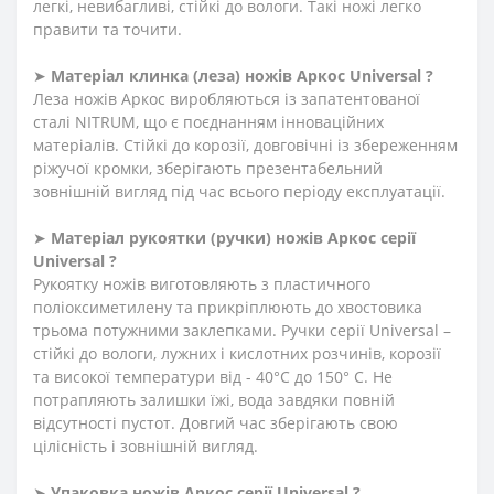
легкі, невибагливі, стійкі до вологи. Такі ножі легко
правити та точити.
➤
Матеріал клинка (леза) ножів Аркос Universal ?
Леза ножів Аркос виробляються із запатентованої
сталі NITRUM, що є поєднанням інноваційних
матеріалів. Стійкі до корозії, довговічні із збереженням
ріжучої кромки, зберігають презентабельний
зовнішній вигляд під час всього періоду експлуатації.
➤
Матеріал
рукоятки
(
ручки
)
ножів Аркос серії
Universal ?
Рукоятку ножів виготовляють з пластичного
поліоксиметилену та прикріплюють до хвостовика
трьома потужними заклепками. Ручки серії Universal –
стійкі до вологи, лужних і кислотних розчинів, корозії
та високої температури від - 40°C до 150° C. Не
потрапляють залишки їжі, вода завдяки повній
відсутності пустот. Довгий час зберігають свою
цілісність і зовнішній вигляд.
➤
Упаковка ножів Аркос серії Universal ?