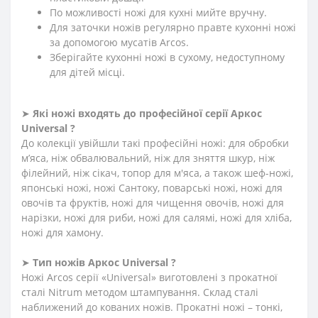
По можливості ножі для кухні мийте вручну.
Для заточки ножів регулярно правте кухонні ножі
за допомогою мусатів Arcos.
Зберігайте кухонні ножі в сухому, недоступному
для дітей місці.
➤
Які ножі входять до професійної серії Аркос
Universal ?
До колекції увійшли такі професійні ножі: для обробки
м’яса, ніж обвалювальний, ніж для зняття шкур, ніж
філейний, ніж сікач, топор для м'яса, а також шеф-ножі,
японські ножі, ножі Сантоку, поварські ножі, ножі для
овочів та фруктів, ножі для чищення овочів, ножі для
нарізки, ножі для риби, ножі для салямі, ножі для хліба,
ножі для хамону.
➤
Тип ножів Аркос Universal ?
Ножі Arcos серії «Universal» виготовлені з прокатної
сталі Nitrum методом штампування. Склад сталі
наближений до кованих ножів. Прокатні ножі – тонкі,