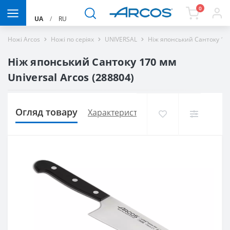
0
UA
/
RU
Ножі Arcos
Ножі по серіях
UNIVERSAL
Ніж японський Сантоку 170
Ніж японський Сантоку 170 мм
Universal Arcos (288804)
Огляд товару
Характеристики
Доставка і оплат