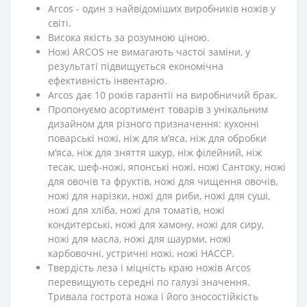
Arcos - один з найвідоміших виробників ножів у
світі.
Висока якість за розумною ціною.
Ножі ARCOS не вимагають частої заміни, у
результаті підвищується економічна
ефективність інвентарю.
Arcos дає 10 років гарантії на виробничий брак.
Пропонуємо асортимент товарів з унікальним
дизайном для різного призначення: кухонні
поварські ножі, ніж для м’яса, ніж для обробки
м’яса, ніж для зняття шкур, ніж філейний, ніж
тесак, шеф-ножі, японські ножі, ножі Сантоку, ножі
для овочів та фруктів, ножі для чищення овочів,
ножі для нарізки, ножі для риби, ножі для суші,
ножі для хліба, ножі для томатів, ножі
кондитерські, ножі для хамону, ножі для сиру,
ножі для масла, ножі для шаурми, ножі
карбовочні, устричні ножі, ножі HACCP.
Твердість леза і міцність краю ножів Arcos
перевищують середні по галузі значення.
Тривала гострота ножа і його зносостійкість