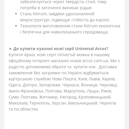
забезпечується через твердість сталі, тому
потреба в заточенні виникає рідше.
Сталь Nitrum, завдяки удосконаленій
мікроструктурі, підвищує стійкість до корозії.
Технологія виготовлення стали Nitrum екологічна
і безпечна для навколишнього середовища.
➤
Де купити кухонні ножі
серії
Universal
Arcos?
Купити Аркос ножі серії Universal можна в нашому
офіційному інтернет-магазині ножів arcos.com.ua. Ми з
радістю допоможемо обрати та купити ніж. Доставка
замовлення без затримки по Україні відбувається
кур’єрською службою Нова Пошта: Київ, Львів, Харків,
Одеса, Дніпро, Запоріжжя, Черкаси, Вінниця, Чернівці,
Івано-Франківськ, Полтава, Маріуполь, Луцьк, Рівне,
Суми, Полтава, Житомир, Ужгород, Кропивницький,
Миколаїв, Тернопіль, Херсон, Хмельницький, Чернігів
та по областях.