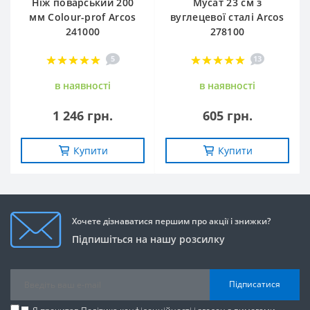
Ніж поварський 200
Мусат 23 см з
мм Сolour-prof Arcos
вуглецевої сталі Arcos
241000
278100
5
13
в наявностi
в наявностi
1 246 грн.
605 грн.
Купити
Купити
Хочете дізнаватися першим про акції і знижки?
Підпишіться на нашу розсилку
Підписатися