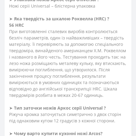
Ножі серії Universal – блістерна упаковка
➤
Яка твердість
за
шкалою
Роквелла
(HRC)
?
56 HRC
При виготовленні сталевих виробів контролюється
безліч параметрів, один із найважливіших – твердість
матеріалу. Її перевіряють за допомогою спеціального
твердоміра, винайденого американцем Х.М. Роквеллом
і названого в його честь. Тестування проходить так: на
лезо ножа розміщають металеву кульку, яку втискають,
вимірюючи поглиблення, що утворилося. Після
закінчення процесу поглиблення, результати
вимірюються в умовних одиницях та позначаються
відповідно до англійської транскрипції HRC. Шкала
твердомірів розбита в межах 20-67 одиниць.
➤
Тип заточки ножів Аркос серії Universal ?
Ріжуча кромка заточується симетрично з двох сторін
під однаковим кутом 12 градусів з кожної сторони.
➤
Чому варто купити кухонні ножі Arcos?