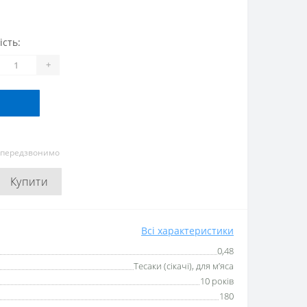
ість:
+
и передзвонимо
Купити
Всі характеристики
0,48
Тесаки (сікачі), для м’яса
10 років
180