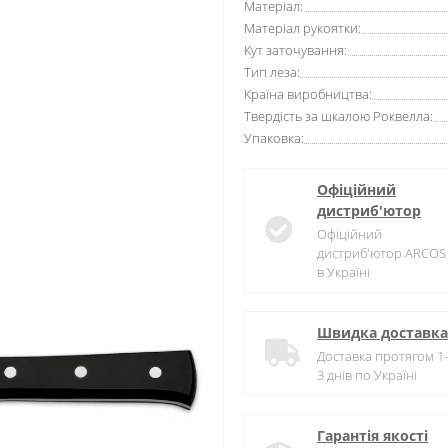
Матеріал:
Матеріал рукоятки:
Кут заточування:
Тип леза:
Країна виробництва:
Твердість за шкалою Роквелла:
Упаковка:
Офіційний
дистриб'ютор
Офіційний
дистриб'ютор ARCOS
в Україні
Швидка доставка
Доставка протягом 1-
3 днів по Україні
Гарантія якості