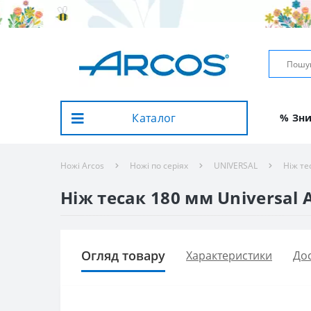
Каталог
% Зн
Ножі Arcos
Ножі по серіях
UNIVERSAL
Ніж те
Ніж тесак 180 мм Universal A
Огляд товару
Характеристики
Дос