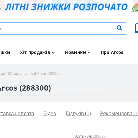
ижки
Хіт продажів
Новинки
Про Arcos
сак 180 мм Universal Arcos 288300
rcos (288300)
тавка і оплата
Вiдео
Відгуків (1)
Рекомендовані
Артикул:
288300