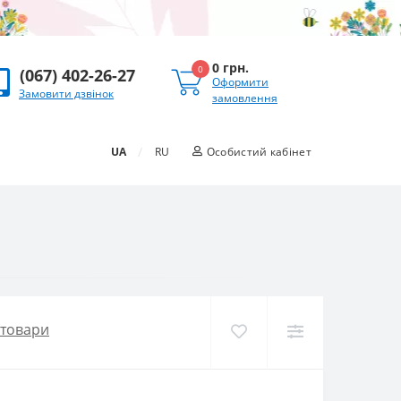
0 грн.
0
(067) 402-26-27
Оформити
Замовити дзвінок
замовлення
/
UA
RU
Особистий кабінет
 товари