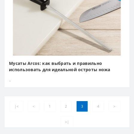
Мусаты Arcos: как выбрать и правильно
использовать для идеальной остроты ножа
..
|<
<
1
2
3
4
>
>|