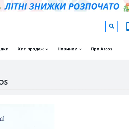
идки
Хит продаж
Новинки
Про Arcos
OS