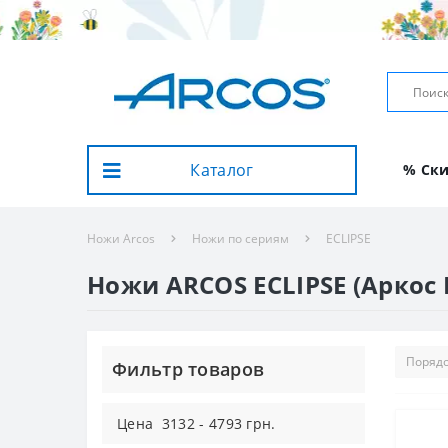
Каталог
% Ск
Ножи Arcos
Ножи по сериям
ECLIPSE
Ножи ARCOS ECLIPSE (Аркос 
Фильтр товаров
Цена
3132
-
4793
грн.