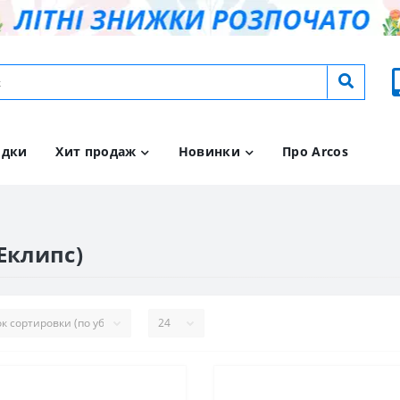
идки
Хит продаж
Новинки
Про Arcos
Еклипс)