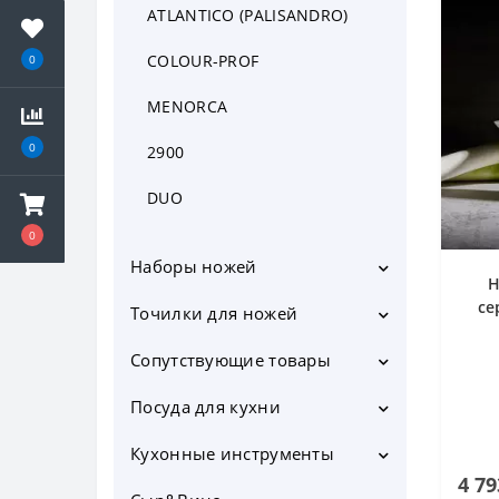
ATLANTICO (PALISANDRO)
COLOUR-PROF
0
MENORCA
0
2900
DUO
0
Наборы ножей
Н
Наборы ножей в подставке
се
Точилки для ножей
Наборы ножей без подставки
Мусаты
Сопутствующие товары
Подставки для ножей
Электрические точилки для
Кольчужные перчатки
Посуда для кухни
ножей
Магнитные держатели для
Кастрюли
Механические точилки для
Кухонные инструменты
ножей
ножей
Сотейники
Лопатки сервировочные
4 79
Чехлы для ножей