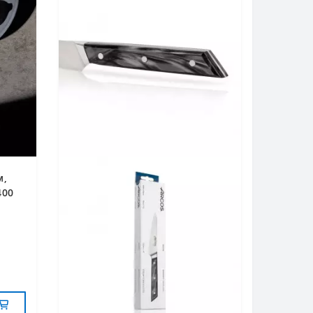
м,
400