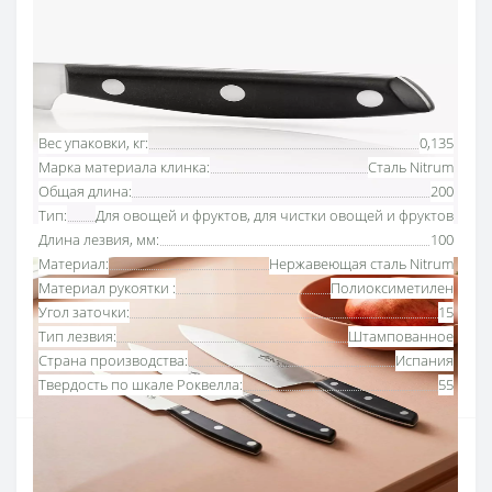
Оплата частями или мгновенная рассрочка
от ПриватБанка
Основные характеристики
Все характеристики
Вес упаковки, кг:
0,135
Марка материала клинка:
Сталь Nitrum
Общая длина:
200
Тип:
Для овощей и фруктов, для чистки овощей и фруктов
Длина лезвия, мм:
100
Материал:
Нержавеющая сталь Nitrum
Материал рукоятки :
Полиоксиметилен
Угол заточки:
15
Тип лезвия:
Штампованное
Страна производства:
Испания
Твердость по шкале Роквелла:
55
Идеальная отделка начинается с внимания к деталям,
и этот нож является специалистом для задач,