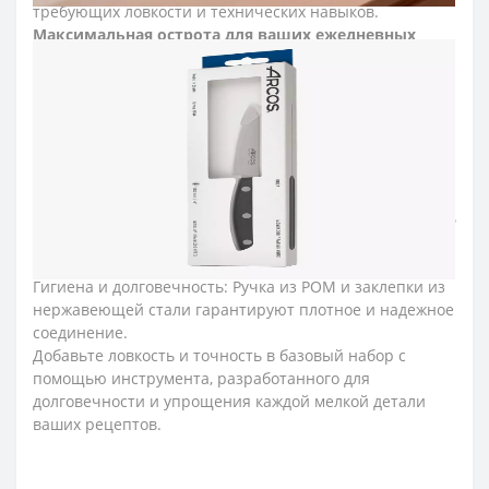
требующих ловкости и технических навыков.
Максимальная острота для ваших ежедневных
точных задач
Длина лезвия 100 мм (общая 200 мм) позволяет
чистить, шелушить и точить с абсолютным контролем.
Классическое лезвие Plus: Заточенное вручную, это
лезвие обеспечивает оптимальную режущую
способность даже после повторяющихся рабочих
циклов.
Нержавеющая сталь NITRUM®: Повышенная твердость
и коррозионная стойкость, что гарантирует, что нож
сохраняет свои свойства в сложных рабочих условиях.
Гигиена и долговечность: Ручка из POM и заклепки из
нержавеющей стали гарантируют плотное и надежное
соединение.
Добавьте ловкость и точность в базовый набор с
помощью инструмента, разработанного для
долговечности и упрощения каждой мелкой детали
ваших рецептов.