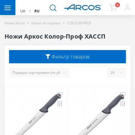
0
UA
/
RU
Ножи Arcos
Ножи по сериям
COLOUR-PROF
Ножи Аркос Колор-Проф ХАССП
Фильтр товаров