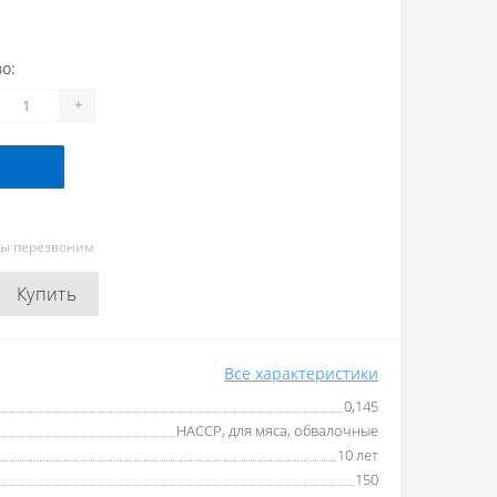
о:
+
мы перезвоним
Купить
Все характеристики
0,145
HACCP, для мяса, обвалочные
10 лет
150