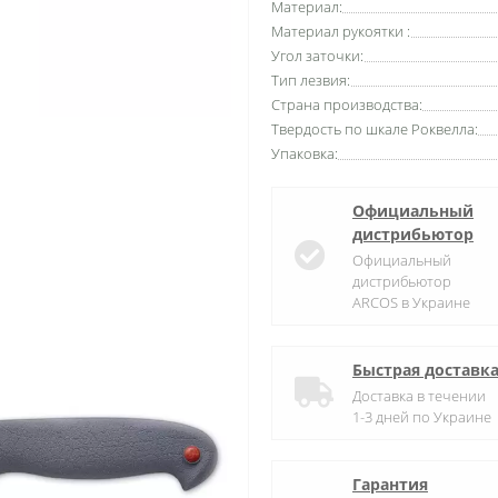
Материал:
Материал рукоятки :
Угол заточки:
Тип лезвия:
Страна производства:
Твердость по шкале Роквелла:
Упаковка:
Официальный
дистрибьютор
Официальный
дистрибьютор
ARCOS в Украине
Быстрая доставк
Доставка в течении
1-3 дней по Украине
Гарантия