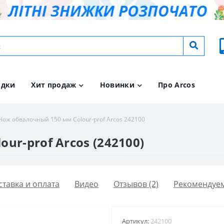
идки
Хит продаж
Новинки
Про Arcos
Нож обвалочный 150 мм Сolour-prof Arcos 242100
ur-prof Arcos (242100)
ставка и оплата
Видео
Отзывов (2)
Рекомендуе
Артикул:
242100