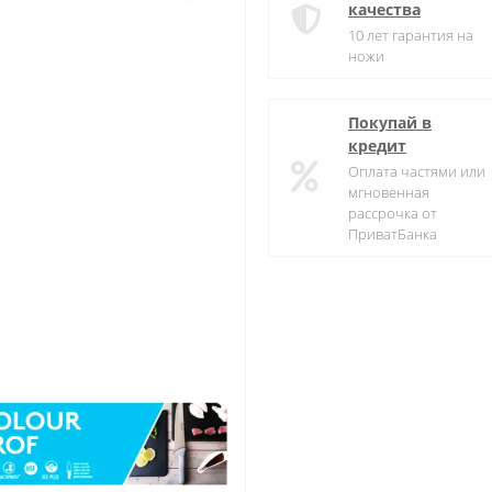
качества
10 лет гарантия на
ножи
Покупай в
кредит
Оплата частями или
мгновенная
рассрочка от
ПриватБанка