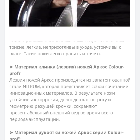
салями, ножи для хлеба, ножи для хамона, нож для
шаурмы.
➤
Тип ножей Аркос
Сolour-prof
?
Ножи Arcos серии «Колор-проф» изготовлены из
прокатной стали Nitrum методом штамповки. Состав
стали приближен к кованым ножам. Прокатные ножи -
тонкие, легкие, неприхотливы в уходе, устойчивы к
влаге. Такие ножи легко править и точить.
➤
Материал клинка (лезвия) ножей Аркос
Сolour-
prof
?
Лезвия ножей Аркос производятся из запатентованной
стали NITRUM, которая представляет собой сочетание
инновационных материалов. В результате ножи
устойчивы к коррозии, долго
держат
остроту и
геометрию режущей кромки, сохраняют
презентабельный внешний вид во время всего
периода эксплуатации.
➤
Материал рукоятки ножей Аркос серии
Сolour-
prof
?