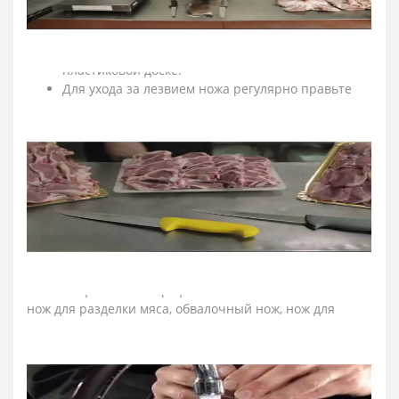
После эксплуатации насухо протирайте кухонные
ножи мягкой тканью.
Рекомендуем резать на деревянной или
пластиковой доске.
Для ухода за лезвием ножа регулярно правьте
кухонные ножи с помощью мусата Arcos.
Храните кухонные ножи в сухом, недоступном для
детей месте.
Не применять ножи серии «Колор-проф» при
температурах ниже - 5 ° С и держать вдали от
воздействия прямых солнечных лучей.
➤
Какие ножи входят в профессиональную серию
Аркос
Сolour-prof
?
В коллекцию вошли профессиональные ножи мясника:
нож для разделки мяса, обвалочный нож, нож для
снятия шкур, нож филейный, нож секач, топор для
мяса, а также шеф-ножи, японские ножи, ножи Сантоку,
поварские ножи, ножи для овощей и фруктов, овощные
ножи, ножи для нарезки, ножи для рыбы, ножи для