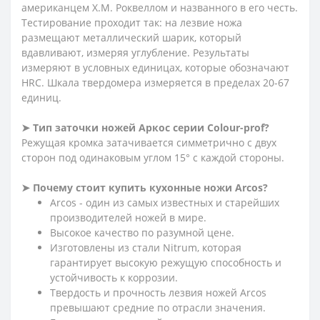
американцем Х.М. Роквеллом и названного в его честь.
Тестирование проходит так: на лезвие ножа
размещают металлический шарик, который
вдавливают, измеряя углубление. Результаты
измеряют в условных единицах, которые обозначают
HRC. Шкала твердомера измеряется в пределах 20-67
единиц.
➤
Тип заточки ножей Аркос серии
Сolour-prof?
Режущая кромка затачивается симметрично с двух
сторон под одинаковым углом 15
°
с каждой стороны.
➤
Почему стоит купить кухонные ножи Arcos?
Arcos - один из самых известных и старейших
производителей ножей в мире.
Высокое качество по разумной цене.
Изготовлены из стали Nitrum, которая
гарантирует высокую режущую способность и
устойчивость к коррозии.
Твердость и прочность лезвия ножей Arcos
превышают средние по отрасли значения.