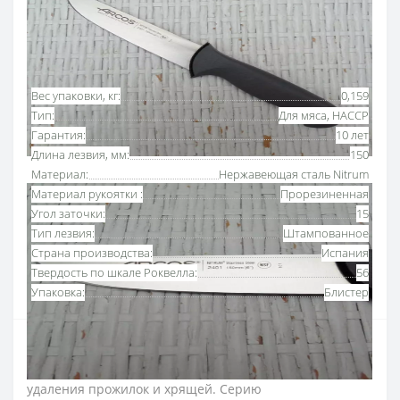
Основные характеристики
Все характеристики
Вес упаковки, кг:
0,159
Тип:
Для мяса, HACCP
Гарантия:
10 лет
Длина лезвия, мм:
150
Материал:
Нержавеющая сталь Nitrum
Материал рукоятки :
Прорезиненная
Угол заточки:
15
Тип лезвия:
Штампованное
Страна производства:
Испания
Твердость по шкале Роквелла:
56
Упаковка:
Блистер
Нож для разделки мяса 150 мм серии «Колор-
проф» Аркос
используют для обработки мясной туши,
удаления прожилок и хрящей.
Серию