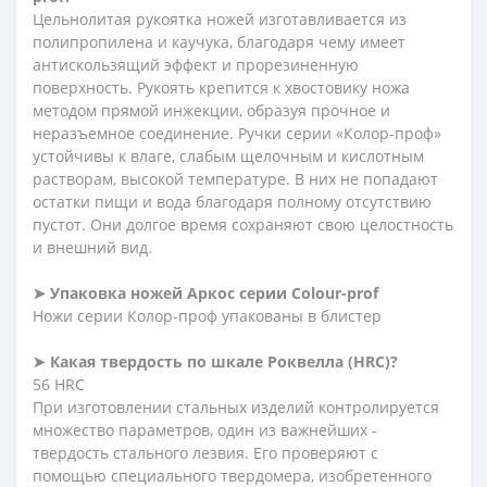
Цельнолитая рукоятка ножей изготавливается из
полипропилена и каучука, благодаря чему имеет
антискользящий эффект и прорезиненную
поверхность. Рукоять крепится к хвостовику ножа
методом прямой инжекции, образуя прочное и
неразъемное соединение. Ручки серии «Колор-проф»
устойчивы к влаге, слабым щелочным и кислотным
растворам, высокой температуре. В них не попадают
остатки пищи и вода благодаря полному отсутствию
пустот. Они долгое время сохраняют свою целостность
и внешний вид.
➤
Упаковка ножей Аркос серии
Сolour-prof
Ножи серии Колор-проф упакованы в блистер
➤
Какая твердость по шкале Роквелла (HRC)?
56 HRC
При изготовлении стальных изделий контролируется
множество параметров, один из важнейших -
твердость стального лезвия. Его проверяют с
помощью специального твердомера, изобретенного