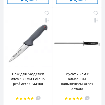
Нож для разделки
Мусат 23 см с
мяса 130 мм Сolour-
алмазным
prof Arcos 244100
напылением Arcos
279400
2
6