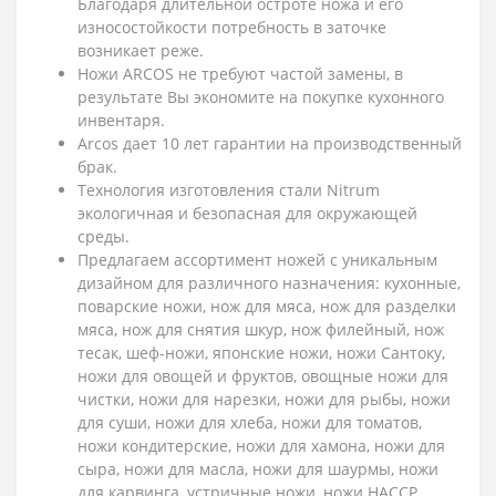
Благодаря длительной остроте ножа и его
износостойкости потребность в заточке
возникает реже.
Ножи ARCOS не требуют частой замены, в
результате Вы экономите на покупке кухонного
инвентаря.
Arcos дает 10 лет гарантии на производственный
брак.
Технология изготовления стали Nitrum
экологичная и безопасна
я
для окружающей
среды.
Предлагаем ассортимент ножей с уникальным
дизайном для различного назначения: кухонные,
поварские ножи, нож для мяса, нож для разделки
мяса, нож для снятия шкур, нож филейный, нож
тесак, шеф-ножи, японские ножи, ножи Сантоку,
ножи для овощей и фруктов, овощные ножи для
чистки, ножи для нарезки, ножи для рыбы, ножи
для суши, ножи для хлеба, ножи для томатов,
ножи кондитерские, ножи для хамона, ножи для
сыра, ножи для масла, ножи для шаурмы, ножи
для карвинга, устричные ножи, ножи HACCP.