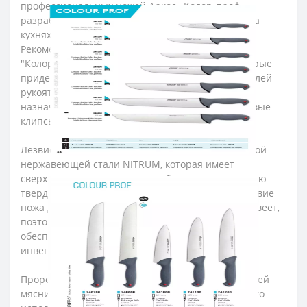
профессиональных ножей Аркос «Колор-проф»
разработали для интенсивного использования на
кухнях ресторанов и пищевых производств.
Рекомендуем приобретать серию ножей мясника
"Колор-проф"
п
редприятиям
и ресторанам
, которые
придерживаются принципов HACCP. Для этих целей
рукоятки ножей имеют цветовую кодировку по
назначению. В комплект входят полипропиленовые
клипсы для рукоятки разных цветов.
Лезвие ножа для мяса изготовили из эксклюзивной
нержавеющей стали NITRUM, которая имеет
сверхвысокую режущую способность, повышенную
твердость и коррозиестойкость. В результате лезвие
ножа для разделки мяса долго не тупится, не ржавеет,
поэтому изделие имеет долгий срок службы,
обеспечивая экономическую эффективность
инвентаря.
Прорезиненная рукоятка профессиональных ножей
мясника "Колор-проф" идеальна для интенсивного