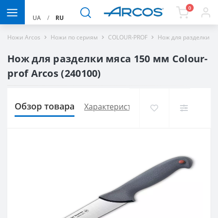
0
UA
/
RU
Ножи Arcos
Ножи по сериям
COLOUR-PROF
Нож для разделки мя
Нож для разделки мяса 150 мм Сolour-
prof Arcos (240100)
Обзор товара
Характеристики
Доставка и опла