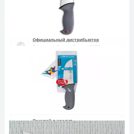
Купить
Официальный дистрибьютор
Официальный дистрибьютор ARCOS в
Украине
Быстрая доставка
Доставка в течении 1-3 дней по Украине
Гарантия качества
10 лет гарантия на ножи
Покупай в кредит
Оплата частями или мгновенная рассрочка
от ПриватБанка