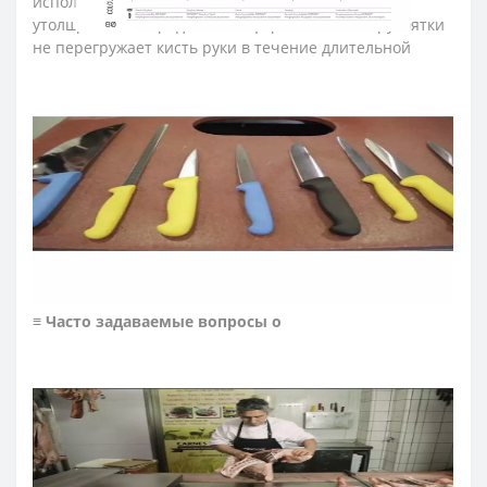
использования благодаря эргономичной форме с
утолщением посредине. Комфортный захват рукоятки
не перегружает кисть руки в течение длительной
работы. Рукоятку изготовили из антискользящего
полипропилена с каучуковым покрытием, он устойчив
к кислотам, хлору, моющим средствам и высоким
температурам. Выступ, размещенный на конце
рукоятки ножа серии «Колор-проф», предотвращает
скольжение руки повара и влияет на безопасность
использования ножа.
Рукоятка – гигиенична, т.к.
прошла антибактериальную обработку, которая
сдерживает распространение бактерий, грибков и
плесени.
≡ Часто задаваемые вопросы о
ПРОФЕССИОНАЛЬНЫХ НОЖАХ ARCOS СЕРИИ
СOLOUR-PROF
?
➤
Как ухаживать за кухонными ножами Аркос?
Мойте кухонные ножи сразу после
использования.
По возможности мойте ножи для кухни вручную.